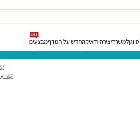
SALE
 וגן
למשרד
יצירה
יודאיקה
חדש על המדף
מבצעים
המרכז לספר
»
חנות
»
יודאיקה
»
גביעים
»
גביע מוכסף ללא רגל 7 ס"מ