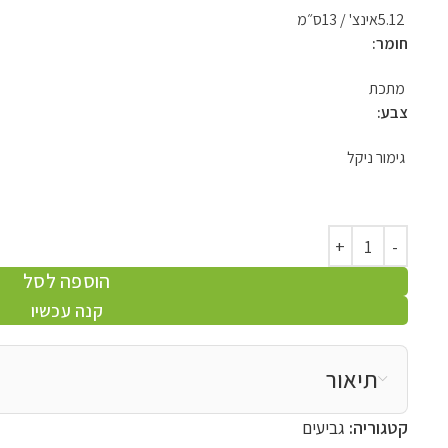
5.12אינצ' / 13ס״מ
חומר:
מתכת
צבע:
גימור ניקל
הוספה לסל
קנה עכשיו
תיאור
קטגוריה:
גביעים