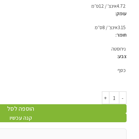
4.72אינצ' / 12ס״מ
עומק:
3.15אינצ' / 8ס״מ
חומר:
נירוסטה
צבע:
כסף
הוספה לסל
קנה עכשיו