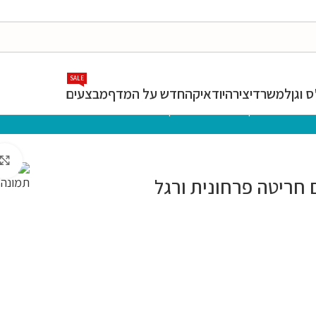
SALE
 וגן
למשרד
יצירה
יודאיקה
חדש על המדף
מבצעים
ר
»
חנות
»
יודאיקה
»
גביעים
»
גביע קידוש מהודר מנירוסטה 10 ס"מ עם חריטה פרחונית ורגל