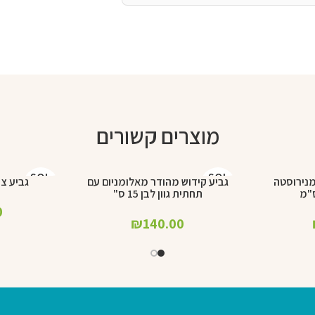
מוצרים קשורים
SOL
SOL
מנירוסטה
גביע קידוש מהודר מאלומניום עם
גביע ציפוי
מידע נוסף
מידע נוסף
D OU
D OU
תחתית גוון לבן 15 ס"
T
T
0
₪
140.00