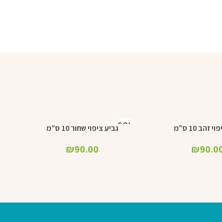
SOL
 זהב 10 ס"מ
גביע ציפוי שחור 10 ס"מ
מידע נוסף
D OU
T
₪
90.00
₪
90.0