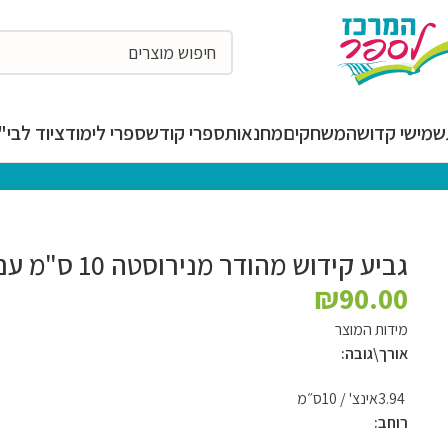
מישי קדושה
משחקים
מחנאות
ספרי קודש
ספרי לימוד
ציוד לבי"ס
המרכז לספ
גביע קידוש מהודר מנירוסטה 10 ס"מ עם חריטה פרחונית ורגל
₪
90.00
מידות המוצר
אורך\גובה:
3.94אינצ' / 10ס״מ
רוחב: