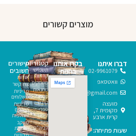
מוצרים קשורים
דברו איתנו
בקרו אותנו
קטגוריות
קישורים
תשמישי
חשובים
בחנות
02-9961079
קדושה
אודות
וואטסאפ
משחקים
צרו קשר
מחנאות
מדיניות
sfarim.k4@gmail.com
ספרי
משלוחים
קודש
מועצה
מדיניות
ספרי
החזרים
מקומית 7,
לימוד
והחלפות
קרית ארבע
ציוד
מעקב
לביה"ס
הזמנות
שעות פתיחה:
וגן
מדיניות