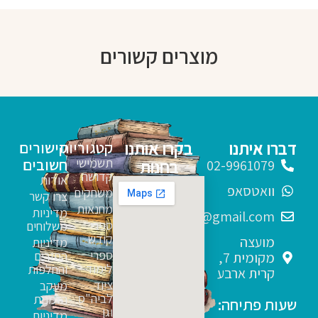
מוצרים קשורים
דברו איתנו
בקרו אותנו
קטגוריות
קישורים
תשמישי
חשובים
בחנות
02-9961079
קדושה
אודות
וואטסאפ
משחקים
צרו קשר
מחנאות
מדיניות
sfarim.k4@gmail.com
ספרי
משלוחים
קודש
מועצה
מדיניות
ספרי
החזרים
מקומית 7,
לימוד
והחלפות
קרית ארבע
ציוד
מעקב
לביה"ס
הזמנות
שעות פתיחה:
וגן
מדיניות