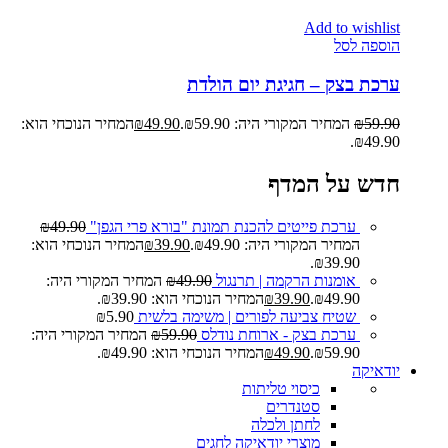
Add to wishlist
הוספה לסל
ערכת בצק – חגיגת יום הולדת
59.90
₪
המחיר המקורי היה: ₪59.90.
49.90
₪
המחיר הנוכחי הוא:
₪49.90.
חדש על המדף
ערכת פייטים להכנת תמונת "בורא פרי הגפן"
49.90
₪
המחיר המקורי היה: ₪49.90.
39.90
₪
המחיר הנוכחי הוא:
₪39.90.
אומנות הרקמה | תרנגול
49.90
₪
המחיר המקורי היה:
₪49.90.
39.90
₪
המחיר הנוכחי הוא: ₪39.90.
שטיח צביעה לפורים | משימה בלשית
5.90
₪
ערכת בצק - ארוחת נודלס
59.90
₪
המחיר המקורי היה:
₪59.90.
49.90
₪
המחיר הנוכחי הוא: ₪49.90.
יודאיקה
כיסוי טליתות
סטנדרים
לחתן ולכלה
מוצרי יודאיקה לחגים