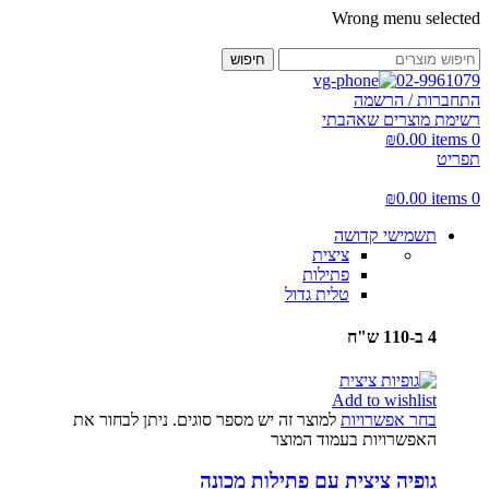
Wrong menu selected
חיפוש
02-9961079
התחברות / הרשמה
רשימת מוצרים שאהבתי
₪
0.00
items
0
תפריט
₪
0.00
items
0
תשמישי קדושה
ציצית
פתילות
טלית גדול
4 ב-110 ש"ח
Add to wishlist
בחר אפשרויות
למוצר זה יש מספר סוגים. ניתן לבחור את
האפשרויות בעמוד המוצר
גופיה ציצית עם פתילות מכונה