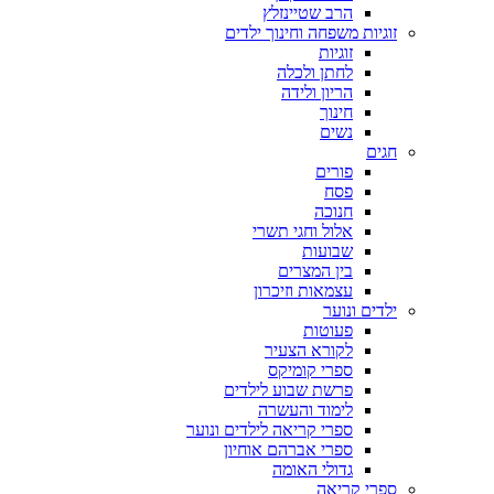
הרב שטיינזלץ
זוגיות משפחה וחינוך ילדים
זוגיות
לחתן ולכלה
הריון ולידה
חינוך
נשים
חגים
פורים
פסח
חנוכה
אלול וחגי תשרי
שבועות
בין המצרים
עצמאות וזיכרון
ילדים ונוער
פעוטות
לקורא הצעיר
ספרי קומיקס
פרשת שבוע לילדים
לימוד והעשרה
ספרי קריאה לילדים ונוער
ספרי אברהם אוחיון
גדולי האומה
ספרי קריאה