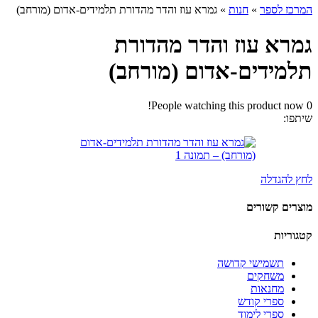
המרכז לספר
»
חנות
»
גמרא עוז והדר מהדורת תלמידים-אדום (מורחב)
גמרא עוז והדר מהדורת
תלמידים-אדום (מורחב)
People watching this product now!
0
שיתפו:
לחץ להגדלה
מוצרים קשורים
קטגוריות
תשמישי קדושה
משחקים
מחנאות
ספרי קודש
ספרי לימוד