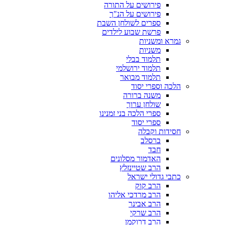
פירושים על התורה
פירושים על הנ"ך
ספרים לשולחן השבת
פרשת שבוע לילדים
גמרא ומשניות
משניות
תלמוד בבלי
תלמוד ירושלמי
תלמוד מבואר
הלכה וספרי יסוד
משנה ברורה
שולחן ערוך
ספרי הלכה בני זמנינו
ספרי יסוד
חסידות וקבלה
ברסלב
חבד
האדמור מסלונים
הרב שטיינזלץ
כתבי גדולי ישראל
הרב קוק
הרב מרדכי אליהו
הרב אבינר
הרב שרקי
הרב דרוקמן