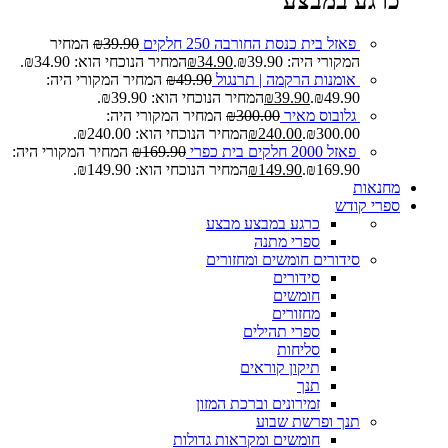
כרגע במבצע
פאזל בית כנסת החורבה 250 חלקים
39.90
₪
המחיר
המקורי היה: ₪39.90.
34.90
₪
המחיר הנוכחי הוא: ₪34.90.
אומנות הרקמה | תרנגול
49.90
₪
המחיר המקורי היה:
₪49.90.
39.90
₪
המחיר הנוכחי הוא: ₪39.90.
גלובוס מאיר
300.00
₪
המחיר המקורי היה:
₪300.00.
240.00
₪
המחיר הנוכחי הוא: ₪240.00.
פאזל 2000 חלקים בית כפרי
169.90
₪
המחיר המקורי היה:
₪169.90.
149.90
₪
המחיר הנוכחי הוא: ₪149.90.
מחנאות
ספרי קודש
כרגע במבצע
מבצע
ספרי מתנה
סידורים חומשים ומחזורים
סידורים
חומשים
מחזורים
ספרי תהילים
סליחות
תיקון קוראים
תנך
זמירונים וברכת המזון
תנך ופרשת שבוע
חומשים ומקראות גדולות