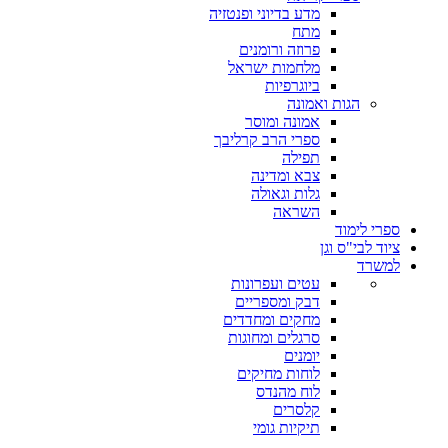
מדע בדיוני ופנטזיה
מתח
פרוזה ורומנים
מלחמות ישראל
ביוגרפיות
הגות ואמונה
אמונה ומוסר
ספרי הרב קרליבך
תפילה
צבא ומדינה
גלות וגאולה
השראה
ספרי לימוד
ציוד לבי"ס וגן
למשרד
עטים ועפרונות
דבק ומספריים
מחקים ומחדדים
סרגלים ומחוגות
יומנים
לוחות מחיקים
לוח מהנדס
קלסרים
תיקיות גומי