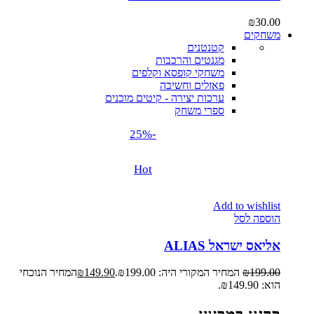
₪
30.00
משחקים
קטנטנים
מגנטים והרכבות
משחקי קופסא וקלפים
פאזלים וחשיבה
ערכות יצירה - קיטים מוכנים
ספרי משחק
-25%
Hot
Add to wishlist
הוספה לסל
אליאס ישראל ALIAS
199.00
₪
המחיר המקורי היה: ₪199.00.
149.90
₪
המחיר הנוכחי
הוא: ₪149.90.