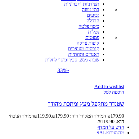
תפידניות וחברוניות
בתי מזוזה
גביעים
הבדלה
כיסוי פלטה
נטלות
פמוטים
קופות צדקה
קנבסים מעוצבים
ראנרים ותחתיות
שבת- מגש, סכין וכיסוי לחלות
-33%
Add to wishlist
הוספה לסל
שטנדר מתקפל מעץ ומתכת מהודר
179.90
₪
המחיר המקורי היה: ₪179.90.
119.90
₪
המחיר הנוכחי
הוא: ₪119.90.
חדש על המדף
מבצעים
SALE