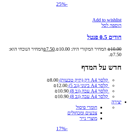
-25%
Add to wishlist
הוספה לסל
חודים 0.5 פנטל
10.00
₪
המחיר המקורי היה: ₪10.00.
7.50
₪
המחיר הנוכחי הוא:
₪7.50.
חדש על המדף
קלסר A4 דק (תיק טבעות)
8.00
₪
קלסר A4 בינוני (גב 5)
12.00
₪
קלסר A4 עבה (גב 8)
10.90
₪
קלסר A4 עבה (גב 8)
10.90
₪
יצירה
חומרי פיסול
צבעים ומכחולים
מוצרי נייר
-17%