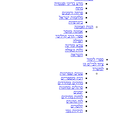
מדע בדיוני ופנטזיה
מתח
פרוזה ורומנים
מלחמות ישראל
ביוגרפיות
הגות ואמונה
אמונה ומוסר
ספרי הרב קרליבך
תפילה
צבא ומדינה
גלות וגאולה
השראה
ספרי לימוד
ציוד לבי"ס וגן
למשרד
עטים ועפרונות
דבק ומספריים
מחקים ומחדדים
סרגלים ומחוגות
יומנים
לוחות מחיקים
לוח מהנדס
קלסרים
תיקיות גומי