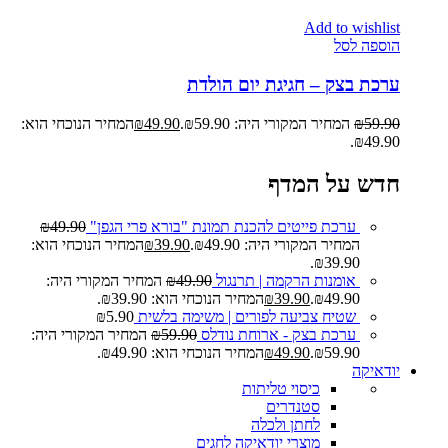
Add to wishlist
הוספה לסל
ערכת בצק – חגיגת יום הולדת
59.90
₪
המחיר המקורי היה: ₪59.90.
49.90
₪
המחיר הנוכחי הוא:
₪49.90.
חדש על המדף
ערכת פייטים להכנת תמונת "בורא פרי הגפן"
49.90
₪
המחיר המקורי היה: ₪49.90.
39.90
₪
המחיר הנוכחי הוא:
₪39.90.
אומנות הרקמה | תרנגול
49.90
₪
המחיר המקורי היה:
₪49.90.
39.90
₪
המחיר הנוכחי הוא: ₪39.90.
שטיח צביעה לפורים | משימה בלשית
5.90
₪
ערכת בצק - ארוחת נודלס
59.90
₪
המחיר המקורי היה:
₪59.90.
49.90
₪
המחיר הנוכחי הוא: ₪49.90.
יודאיקה
כיסוי טליתות
סטנדרים
לחתן ולכלה
מוצרי יודאיקה לחגים