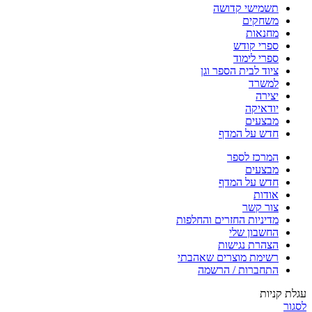
תשמישי קדושה
משחקים
מחנאות
ספרי קודש
ספרי לימוד
ציוד לבית הספר וגן
למשרד
יצירה
יודאיקה
מבצעים
חדש על המדף
המרכז לספר
מבצעים
חדש על המדף
אודות
צור קשר
מדיניות החזרים והחלפות
החשבון שלי
הצהרת נגישות
רשימת מוצרים שאהבתי
התחברות / הרשמה
עגלת קניות
לסגור