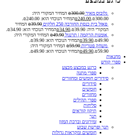
כרגע במבצע
גלובוס מאיר
300.00
₪
המחיר המקורי היה:
₪300.00.
240.00
₪
המחיר הנוכחי הוא: ₪240.00.
פאזל בית כנסת החורבה 250 חלקים
39.90
₪
המחיר
המקורי היה: ₪39.90.
34.90
₪
המחיר הנוכחי הוא: ₪34.90.
אומנות הרקמה | תרנגול
49.90
₪
המחיר המקורי היה:
₪49.90.
39.90
₪
המחיר הנוכחי הוא: ₪39.90.
משחק פטריות
59.90
₪
המחיר המקורי היה:
₪59.90.
49.90
₪
המחיר הנוכחי הוא: ₪49.90.
מחנאות
ספרי קודש
כרגע במבצע
מבצע
ספרי מתנה
סידורים חומשים ומחזורים
סידורים
חומשים
מחזורים
ספרי תהילים
סליחות
תיקון קוראים
תנך
זמירונים וברכת המזון
תנך ופרשת שבוע
חומשים ומקראות גדולות