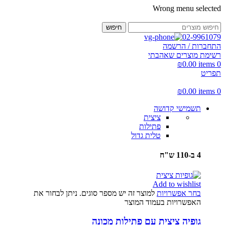
Wrong menu selected
חיפוש
02-9961079
התחברות / הרשמה
רשימת מוצרים שאהבתי
₪
0.00
items
0
תפריט
₪
0.00
items
0
תשמישי קדושה
ציצית
פתילות
טלית גדול
4 ב-110 ש"ח
Add to wishlist
בחר אפשרויות
למוצר זה יש מספר סוגים. ניתן לבחור את
האפשרויות בעמוד המוצר
גופיה ציצית עם פתילות מכונה