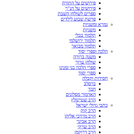
פירושים על התורה
פירושים על הנ"ך
ספרים לשולחן השבת
פרשת שבוע לילדים
גמרא ומשניות
משניות
תלמוד בבלי
תלמוד ירושלמי
תלמוד מבואר
הלכה וספרי יסוד
משנה ברורה
שולחן ערוך
ספרי הלכה בני זמנינו
ספרי יסוד
חסידות וקבלה
ברסלב
חבד
האדמור מסלונים
הרב שטיינזלץ
כתבי גדולי ישראל
הרב קוק
הרב מרדכי אליהו
הרב אבינר
הרב שרקי
הרב דרוקמן