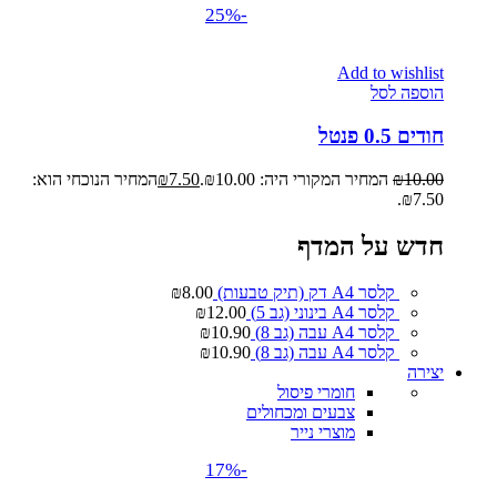
-25%
Add to wishlist
הוספה לסל
חודים 0.5 פנטל
10.00
₪
המחיר המקורי היה: ₪10.00.
7.50
₪
המחיר הנוכחי הוא:
₪7.50.
חדש על המדף
קלסר A4 דק (תיק טבעות)
8.00
₪
קלסר A4 בינוני (גב 5)
12.00
₪
קלסר A4 עבה (גב 8)
10.90
₪
קלסר A4 עבה (גב 8)
10.90
₪
יצירה
חומרי פיסול
צבעים ומכחולים
מוצרי נייר
-17%