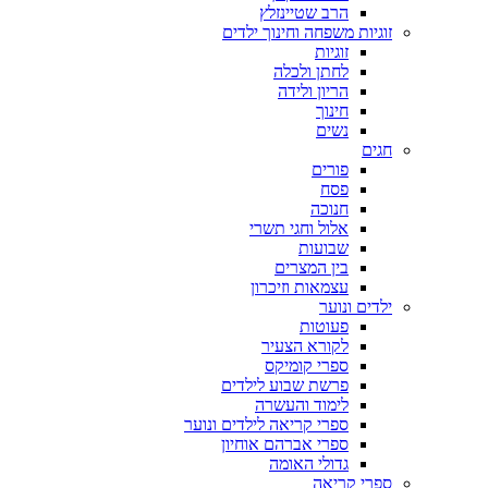
הרב שטיינזלץ
זוגיות משפחה וחינוך ילדים
זוגיות
לחתן ולכלה
הריון ולידה
חינוך
נשים
חגים
פורים
פסח
חנוכה
אלול וחגי תשרי
שבועות
בין המצרים
עצמאות וזיכרון
ילדים ונוער
פעוטות
לקורא הצעיר
ספרי קומיקס
פרשת שבוע לילדים
לימוד והעשרה
ספרי קריאה לילדים ונוער
ספרי אברהם אוחיון
גדולי האומה
ספרי קריאה