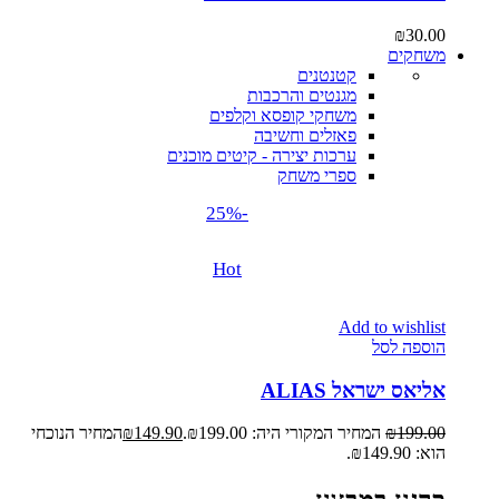
₪
30.00
משחקים
קטנטנים
מגנטים והרכבות
משחקי קופסא וקלפים
פאזלים וחשיבה
ערכות יצירה - קיטים מוכנים
ספרי משחק
-25%
Hot
Add to wishlist
הוספה לסל
אליאס ישראל ALIAS
199.00
₪
המחיר המקורי היה: ₪199.00.
149.90
₪
המחיר הנוכחי
הוא: ₪149.90.