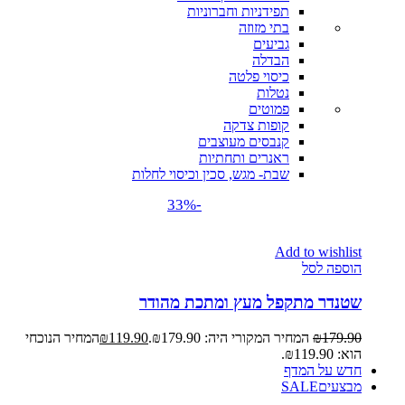
תפידניות וחברוניות
בתי מזוזה
גביעים
הבדלה
כיסוי פלטה
נטלות
פמוטים
קופות צדקה
קנבסים מעוצבים
ראנרים ותחתיות
שבת- מגש, סכין וכיסוי לחלות
-33%
Add to wishlist
הוספה לסל
שטנדר מתקפל מעץ ומתכת מהודר
179.90
₪
המחיר המקורי היה: ₪179.90.
119.90
₪
המחיר הנוכחי
הוא: ₪119.90.
חדש על המדף
מבצעים
SALE