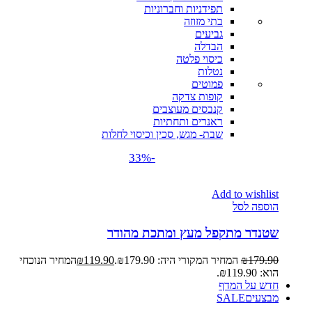
תפידניות וחברוניות
בתי מזוזה
גביעים
הבדלה
כיסוי פלטה
נטלות
פמוטים
קופות צדקה
קנבסים מעוצבים
ראנרים ותחתיות
שבת- מגש, סכין וכיסוי לחלות
-33%
Add to wishlist
הוספה לסל
שטנדר מתקפל מעץ ומתכת מהודר
179.90
₪
המחיר המקורי היה: ₪179.90.
119.90
₪
המחיר הנוכחי
הוא: ₪119.90.
חדש על המדף
מבצעים
SALE