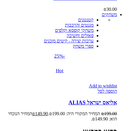
₪
30.00
משחקים
קטנטנים
מגנטים והרכבות
משחקי קופסא וקלפים
פאזלים וחשיבה
ערכות יצירה - קיטים מוכנים
ספרי משחק
-25%
Hot
Add to wishlist
הוספה לסל
אליאס ישראל ALIAS
199.00
₪
המחיר המקורי היה: ₪199.00.
149.90
₪
המחיר הנוכחי
הוא: ₪149.90.