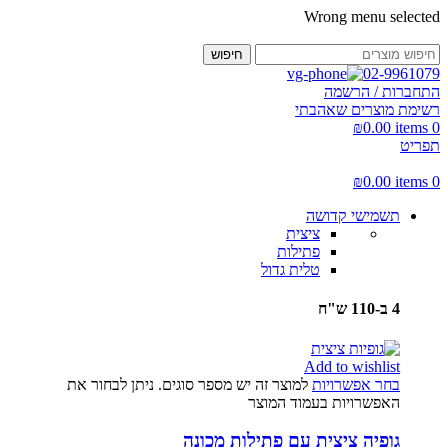
Wrong menu selected
חיפוש
02-9961079
התחברות / הרשמה
רשימת מוצרים שאהבתי
₪
0.00
items
0
תפריט
₪
0.00
items
0
תשמישי קדושה
ציצית
פתילות
טלית גדול
4 ב-110 ש"ח
Add to wishlist
בחר אפשרויות
למוצר זה יש מספר סוגים. ניתן לבחור את
האפשרויות בעמוד המוצר
גופיה ציצית עם פתילות מכונה