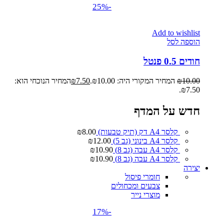
-25%
Add to wishlist
הוספה לסל
חודים 0.5 פנטל
10.00
₪
המחיר המקורי היה: ₪10.00.
7.50
₪
המחיר הנוכחי הוא:
₪7.50.
חדש על המדף
קלסר A4 דק (תיק טבעות)
8.00
₪
קלסר A4 בינוני (גב 5)
12.00
₪
קלסר A4 עבה (גב 8)
10.90
₪
קלסר A4 עבה (גב 8)
10.90
₪
יצירה
חומרי פיסול
צבעים ומכחולים
מוצרי נייר
-17%