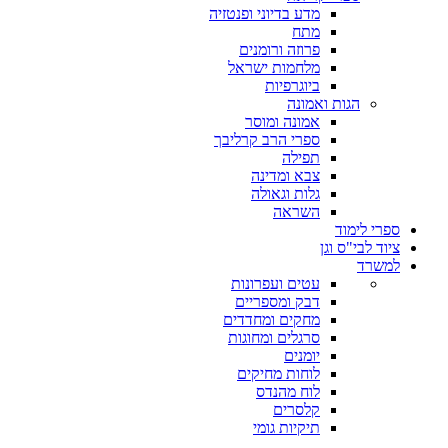
מדע בדיוני ופנטזיה
מתח
פרוזה ורומנים
מלחמות ישראל
ביוגרפיות
הגות ואמונה
אמונה ומוסר
ספרי הרב קרליבך
תפילה
צבא ומדינה
גלות וגאולה
השראה
ספרי לימוד
ציוד לבי"ס וגן
למשרד
עטים ועפרונות
דבק ומספריים
מחקים ומחדדים
סרגלים ומחוגות
יומנים
לוחות מחיקים
לוח מהנדס
קלסרים
תיקיות גומי