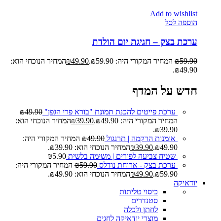
Add to wishlist
הוספה לסל
ערכת בצק – חגיגת יום הולדת
59.90
₪
המחיר המקורי היה: ₪59.90.
49.90
₪
המחיר הנוכחי הוא:
₪49.90.
חדש על המדף
ערכת פייטים להכנת תמונת "בורא פרי הגפן"
49.90
₪
המחיר המקורי היה: ₪49.90.
39.90
₪
המחיר הנוכחי הוא:
₪39.90.
אומנות הרקמה | תרנגול
49.90
₪
המחיר המקורי היה:
₪49.90.
39.90
₪
המחיר הנוכחי הוא: ₪39.90.
שטיח צביעה לפורים | משימה בלשית
5.90
₪
ערכת בצק - ארוחת נודלס
59.90
₪
המחיר המקורי היה:
₪59.90.
49.90
₪
המחיר הנוכחי הוא: ₪49.90.
יודאיקה
כיסוי טליתות
סטנדרים
לחתן ולכלה
מוצרי יודאיקה לחגים