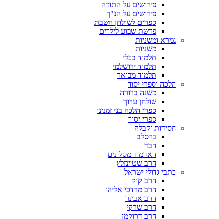
פירושים על התורה
פירושים על הנ"ך
ספרים לשולחן השבת
פרשת שבוע לילדים
גמרא ומשניות
משניות
תלמוד בבלי
תלמוד ירושלמי
תלמוד מבואר
הלכה וספרי יסוד
משנה ברורה
שולחן ערוך
ספרי הלכה בני זמנינו
ספרי יסוד
חסידות וקבלה
ברסלב
חבד
האדמור מסלונים
הרב שטיינזלץ
כתבי גדולי ישראל
הרב קוק
הרב מרדכי אליהו
הרב אבינר
הרב שרקי
הרב דרוקמן