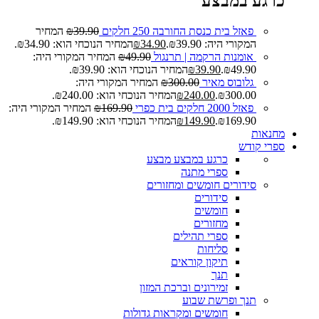
כרגע במבצע
פאזל בית כנסת החורבה 250 חלקים
39.90
₪
המחיר
המקורי היה: ₪39.90.
34.90
₪
המחיר הנוכחי הוא: ₪34.90.
אומנות הרקמה | תרנגול
49.90
₪
המחיר המקורי היה:
₪49.90.
39.90
₪
המחיר הנוכחי הוא: ₪39.90.
גלובוס מאיר
300.00
₪
המחיר המקורי היה:
₪300.00.
240.00
₪
המחיר הנוכחי הוא: ₪240.00.
פאזל 2000 חלקים בית כפרי
169.90
₪
המחיר המקורי היה:
₪169.90.
149.90
₪
המחיר הנוכחי הוא: ₪149.90.
מחנאות
ספרי קודש
כרגע במבצע
מבצע
ספרי מתנה
סידורים חומשים ומחזורים
סידורים
חומשים
מחזורים
ספרי תהילים
סליחות
תיקון קוראים
תנך
זמירונים וברכת המזון
תנך ופרשת שבוע
חומשים ומקראות גדולות