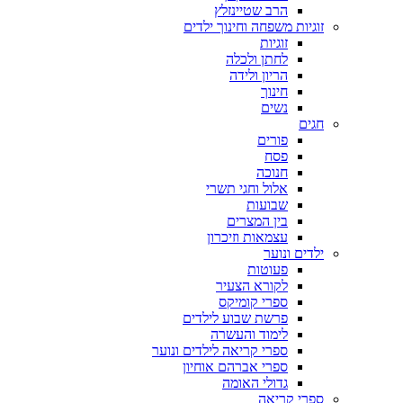
הרב שטיינזלץ
זוגיות משפחה וחינוך ילדים
זוגיות
לחתן ולכלה
הריון ולידה
חינוך
נשים
חגים
פורים
פסח
חנוכה
אלול וחגי תשרי
שבועות
בין המצרים
עצמאות וזיכרון
ילדים ונוער
פעוטות
לקורא הצעיר
ספרי קומיקס
פרשת שבוע לילדים
לימוד והעשרה
ספרי קריאה לילדים ונוער
ספרי אברהם אוחיון
גדולי האומה
ספרי קריאה