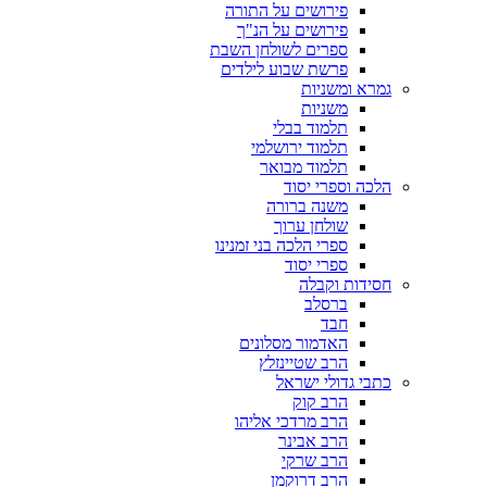
פירושים על התורה
פירושים על הנ"ך
ספרים לשולחן השבת
פרשת שבוע לילדים
גמרא ומשניות
משניות
תלמוד בבלי
תלמוד ירושלמי
תלמוד מבואר
הלכה וספרי יסוד
משנה ברורה
שולחן ערוך
ספרי הלכה בני זמנינו
ספרי יסוד
חסידות וקבלה
ברסלב
חבד
האדמור מסלונים
הרב שטיינזלץ
כתבי גדולי ישראל
הרב קוק
הרב מרדכי אליהו
הרב אבינר
הרב שרקי
הרב דרוקמן