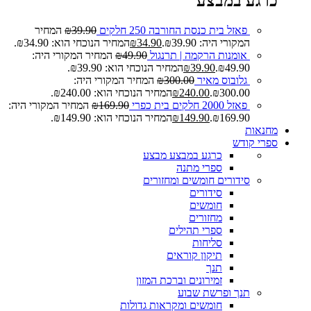
כרגע במבצע
פאזל בית כנסת החורבה 250 חלקים
39.90
₪
המחיר
המקורי היה: ₪39.90.
34.90
₪
המחיר הנוכחי הוא: ₪34.90.
אומנות הרקמה | תרנגול
49.90
₪
המחיר המקורי היה:
₪49.90.
39.90
₪
המחיר הנוכחי הוא: ₪39.90.
גלובוס מאיר
300.00
₪
המחיר המקורי היה:
₪300.00.
240.00
₪
המחיר הנוכחי הוא: ₪240.00.
פאזל 2000 חלקים בית כפרי
169.90
₪
המחיר המקורי היה:
₪169.90.
149.90
₪
המחיר הנוכחי הוא: ₪149.90.
מחנאות
ספרי קודש
כרגע במבצע
מבצע
ספרי מתנה
סידורים חומשים ומחזורים
סידורים
חומשים
מחזורים
ספרי תהילים
סליחות
תיקון קוראים
תנך
זמירונים וברכת המזון
תנך ופרשת שבוע
חומשים ומקראות גדולות