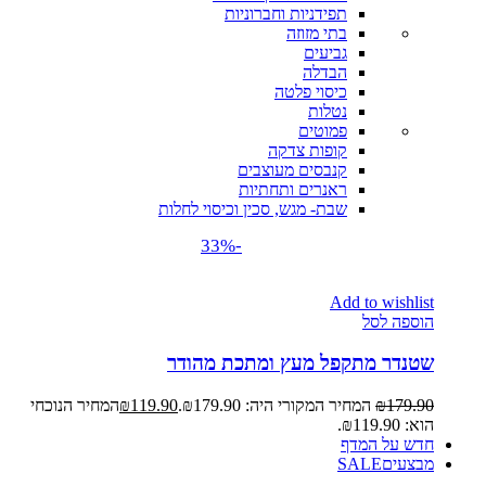
תפידניות וחברוניות
בתי מזוזה
גביעים
הבדלה
כיסוי פלטה
נטלות
פמוטים
קופות צדקה
קנבסים מעוצבים
ראנרים ותחתיות
שבת- מגש, סכין וכיסוי לחלות
-33%
Add to wishlist
הוספה לסל
שטנדר מתקפל מעץ ומתכת מהודר
179.90
₪
המחיר המקורי היה: ₪179.90.
119.90
₪
המחיר הנוכחי
הוא: ₪119.90.
חדש על המדף
מבצעים
SALE