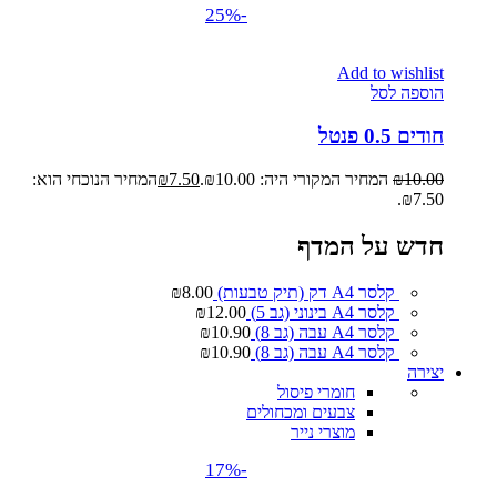
-25%
Add to wishlist
הוספה לסל
חודים 0.5 פנטל
10.00
₪
המחיר המקורי היה: ₪10.00.
7.50
₪
המחיר הנוכחי הוא:
₪7.50.
חדש על המדף
קלסר A4 דק (תיק טבעות)
8.00
₪
קלסר A4 בינוני (גב 5)
12.00
₪
קלסר A4 עבה (גב 8)
10.90
₪
קלסר A4 עבה (גב 8)
10.90
₪
יצירה
חומרי פיסול
צבעים ומכחולים
מוצרי נייר
-17%