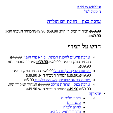
Add to wishlist
הוספה לסל
ערכת בצק – חגיגת יום הולדת
59.90
₪
המחיר המקורי היה: ₪59.90.
49.90
₪
המחיר הנוכחי הוא:
₪49.90.
חדש על המדף
ערכת פייטים להכנת תמונת "בורא פרי הגפן"
49.90
₪
המחיר המקורי היה: ₪49.90.
39.90
₪
המחיר הנוכחי הוא:
₪39.90.
אומנות הרקמה | תרנגול
49.90
₪
המחיר המקורי היה:
₪49.90.
39.90
₪
המחיר הנוכחי הוא: ₪39.90.
שטיח צביעה לפורים | משימה בלשית
5.90
₪
ערכת בצק - ארוחת נודלס
59.90
₪
המחיר המקורי היה:
₪59.90.
49.90
₪
המחיר הנוכחי הוא: ₪49.90.
יודאיקה
כיסוי טליתות
סטנדרים
לחתן ולכלה
מוצרי יודאיקה לחגים