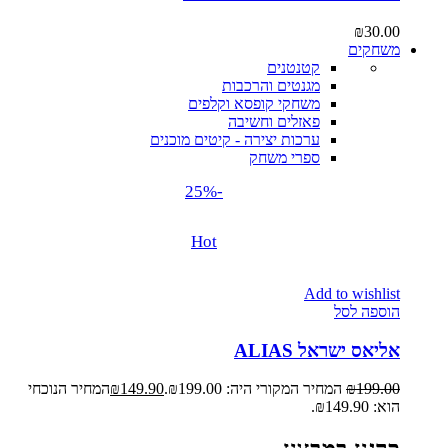
₪
30.00
משחקים
קטנטנים
מגנטים והרכבות
משחקי קופסא וקלפים
פאזלים וחשיבה
ערכות יצירה - קיטים מוכנים
ספרי משחק
-25%
Hot
Add to wishlist
הוספה לסל
אליאס ישראל ALIAS
199.00
₪
המחיר המקורי היה: ₪199.00.
149.90
₪
המחיר הנוכחי
הוא: ₪149.90.