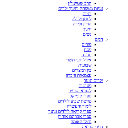
הרב שטיינזלץ
זוגיות משפחה וחינוך ילדים
זוגיות
לחתן ולכלה
הריון ולידה
חינוך
נשים
חגים
פורים
פסח
חנוכה
אלול וחגי תשרי
שבועות
בין המצרים
עצמאות וזיכרון
ילדים ונוער
פעוטות
לקורא הצעיר
ספרי קומיקס
פרשת שבוע לילדים
לימוד והעשרה
ספרי קריאה לילדים ונוער
ספרי אברהם אוחיון
גדולי האומה
ספרי קריאה