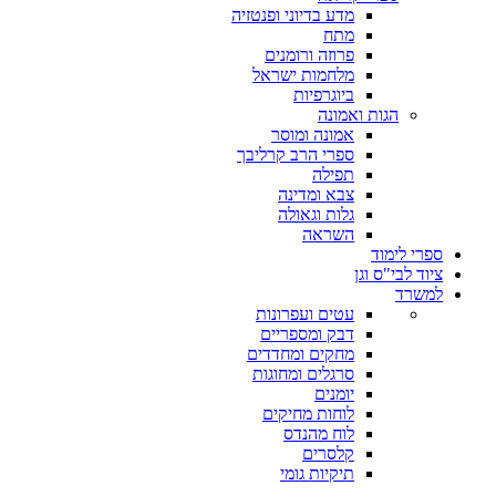
מדע בדיוני ופנטזיה
מתח
פרוזה ורומנים
מלחמות ישראל
ביוגרפיות
הגות ואמונה
אמונה ומוסר
ספרי הרב קרליבך
תפילה
צבא ומדינה
גלות וגאולה
השראה
ספרי לימוד
ציוד לבי"ס וגן
למשרד
עטים ועפרונות
דבק ומספריים
מחקים ומחדדים
סרגלים ומחוגות
יומנים
לוחות מחיקים
לוח מהנדס
קלסרים
תיקיות גומי