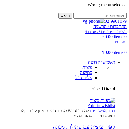
Wrong menu selected
חיפוש
02-9961079
התחברות / הרשמה
רשימת מוצרים שאהבתי
₪
0.00
items
0
תפריט
₪
0.00
items
0
תשמישי קדושה
ציצית
פתילות
טלית גדול
4 ב-110 ש"ח
Add to wishlist
בחר אפשרויות
למוצר זה יש מספר סוגים. ניתן לבחור את
האפשרויות בעמוד המוצר
גופיה ציצית עם פתילות מכונה