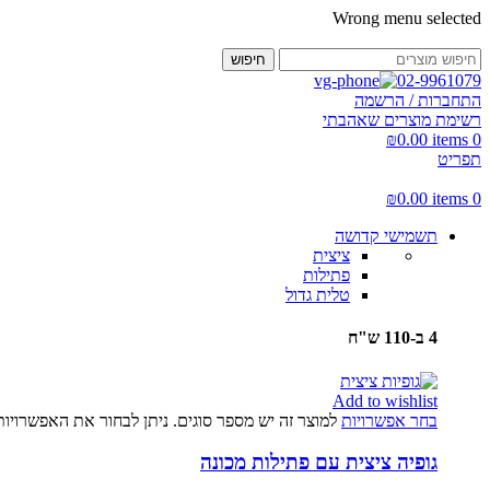
Wrong menu selected
חיפוש
02-9961079
התחברות / הרשמה
רשימת מוצרים שאהבתי
₪
0.00
items
0
תפריט
₪
0.00
items
0
תשמישי קדושה
ציצית
פתילות
טלית גדול
4 ב-110 ש"ח
Add to wishlist
בחר אפשרויות
למוצר זה יש מספר סוגים. ניתן לבחור את האפשרויו
גופיה ציצית עם פתילות מכונה