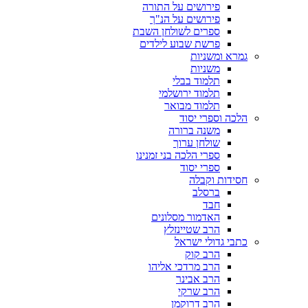
פירושים על התורה
פירושים על הנ"ך
ספרים לשולחן השבת
פרשת שבוע לילדים
גמרא ומשניות
משניות
תלמוד בבלי
תלמוד ירושלמי
תלמוד מבואר
הלכה וספרי יסוד
משנה ברורה
שולחן ערוך
ספרי הלכה בני זמנינו
ספרי יסוד
חסידות וקבלה
ברסלב
חבד
האדמור מסלונים
הרב שטיינזלץ
כתבי גדולי ישראל
הרב קוק
הרב מרדכי אליהו
הרב אבינר
הרב שרקי
הרב דרוקמן