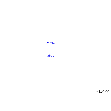
-25%
Hot
.