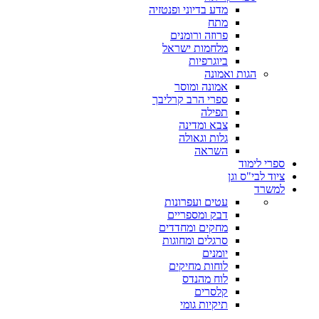
מדע בדיוני ופנטזיה
מתח
פרוזה ורומנים
מלחמות ישראל
ביוגרפיות
הגות ואמונה
אמונה ומוסר
ספרי הרב קרליבך
תפילה
צבא ומדינה
גלות וגאולה
השראה
ספרי לימוד
ציוד לבי"ס וגן
למשרד
עטים ועפרונות
דבק ומספריים
מחקים ומחדדים
סרגלים ומחוגות
יומנים
לוחות מחיקים
לוח מהנדס
קלסרים
תיקיות גומי