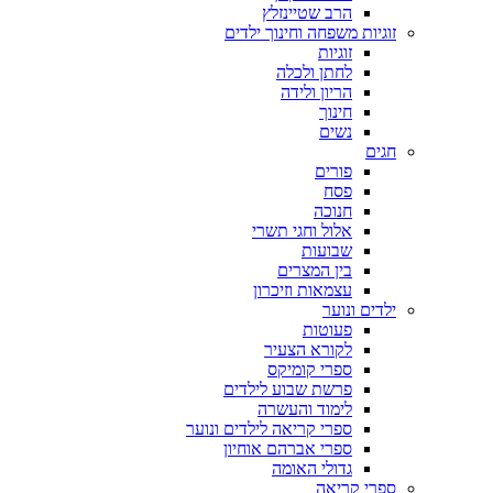
הרב שטיינזלץ
זוגיות משפחה וחינוך ילדים
זוגיות
לחתן ולכלה
הריון ולידה
חינוך
נשים
חגים
פורים
פסח
חנוכה
אלול וחגי תשרי
שבועות
בין המצרים
עצמאות וזיכרון
ילדים ונוער
פעוטות
לקורא הצעיר
ספרי קומיקס
פרשת שבוע לילדים
לימוד והעשרה
ספרי קריאה לילדים ונוער
ספרי אברהם אוחיון
גדולי האומה
ספרי קריאה