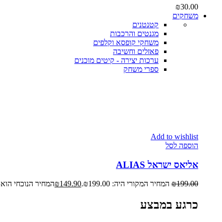
₪
30.00
משחקים
קטנטנים
מגנטים והרכבות
משחקי קופסא וקלפים
פאזלים וחשיבה
ערכות יצירה - קיטים מוכנים
ספרי משחק
Add to wishlist
הוספה לסל
אליאס ישראל ALIAS
199.00
₪
המחיר המקורי היה: ₪199.00.
149.90
₪
המחיר הנוכחי הוא: ₪149.90
כרגע במבצע