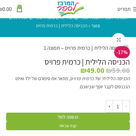
0
תפריט
0.00
₪
המרכז לספר
»
חנות
»
ספרי קודש
»
ילדים ונוער
»
ספרי קריאה לילדים
ונוער
»
הכניסה הלילית | כרמית פרויס
לחץ להגדלה
-17%
הכניסה הלילית | כרמית פרויס
₪
49.00
₪
59.00
הכניסה הלילית' של כרמית פרוי
ס, מתאר את סיפורם של ילד ואימו
הנכנסים לקבר יוסף שבשכם.
הוספה לסל
קנה עכשיו