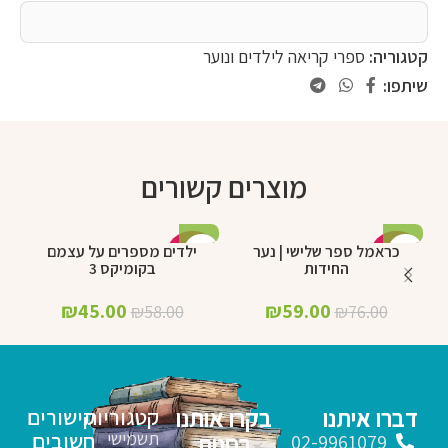
קטגוריה:
ספרי קריאה לילדים ונוער
שיתפו:
מוצרים קשורים
כראמל ספר שלישי | נער
ילדים מספרים על עצמם
%
-22%
-22%
החידות
בקומיקס 3
₪
45.00
₪
59.00
₪
58.00
₪
76.00
דברו איתנו
בקרו אותנו
קטגוריות
קישורים
תשמישי
חשובים
בחנות
02-9961079