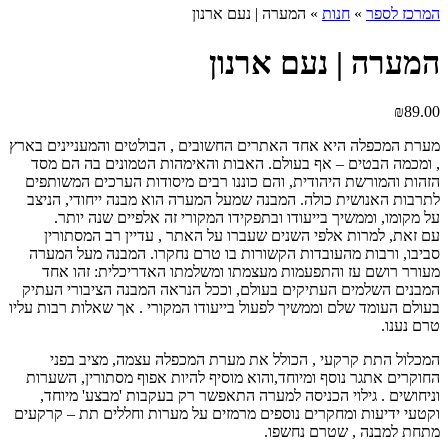
המרכז לספר
»
חנות
»
המערה | נעם ארנון
המערה | נעם ארנון
₪
89.00
מערת המכפלה היא אחד האתרים החשובים , הבולטים והמעניינים בארץ
, ומכמה הבטים – אף בעולם. האבות והאימהות הטמונים בה הם מסד
הזהות והמורשת היהודית, והם כוננו רבים מיסודות הערכים המשותפים
לתרבות האנושית כולה. המבנה שמעל המערה הוא מבנה ייחודי, הניצב
על מקומו, וממשיך בייעודו ובתפקידו המקורי זה אלפיים שנה יותר.
עם זאת, למרות אלפי השנים שעברו על האתר , עדיין רב המסתורין
סביבו, ורבות מהעובדות הקשורות בו טרם נחקרו. המבנה מעל המערה
מעורר רושם עז והתפעמות מעצמתו ומשלמתו האדריכלית: זהו אחד
המבנים השלמים העתיקים בעולם, וככל הנראה המבנה הציבורי העתיק
בעולם העומד שלם וממשיך לפעול בייעודו המקורי . אך שאלות רבות עליו
טרם נענו.
המכלול התת קרקעי , הכולל את מערת המכפלה עצמה, מציב בפני
החוקרים אתגר נוסף ומיוחד,והוא מוסיף להיות אפוף מסתורין, השערות
וניחושים . גילוי הכניסה למערה התאפשר רק בעקבות 'מבצע' מיוחד,
וקטעי ידיעות ומחקרים נוספים מרמזים על מערות וחללים תת – קרקעים
מתחת למבנה , שטרם נחשפו.