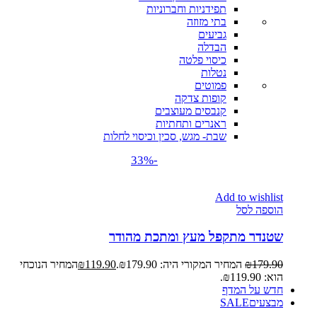
תפידניות וחברוניות
בתי מזוזה
גביעים
הבדלה
כיסוי פלטה
נטלות
פמוטים
קופות צדקה
קנבסים מעוצבים
ראנרים ותחתיות
שבת- מגש, סכין וכיסוי לחלות
-33%
Add to wishlist
הוספה לסל
שטנדר מתקפל מעץ ומתכת מהודר
179.90
₪
המחיר המקורי היה: ₪179.90.
119.90
₪
המחיר הנוכחי
הוא: ₪119.90.
חדש על המדף
מבצעים
SALE