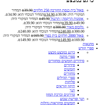
כרגע במבצע
פאזל בית כנסת החורבה 250 חלקים
39.90
₪
המחיר
המקורי היה: ₪39.90.
34.90
₪
המחיר הנוכחי הוא: ₪34.90.
אומנות הרקמה | תרנגול
49.90
₪
המחיר המקורי היה:
₪49.90.
39.90
₪
המחיר הנוכחי הוא: ₪39.90.
גלובוס מאיר
300.00
₪
המחיר המקורי היה:
₪300.00.
240.00
₪
המחיר הנוכחי הוא: ₪240.00.
פאזל 2000 חלקים בית כפרי
169.90
₪
המחיר המקורי היה:
₪169.90.
149.90
₪
המחיר הנוכחי הוא: ₪149.90.
מחנאות
ספרי קודש
כרגע במבצע
מבצע
ספרי מתנה
סידורים חומשים ומחזורים
סידורים
חומשים
מחזורים
ספרי תהילים
סליחות
תיקון קוראים
תנך
זמירונים וברכת המזון
תנך ופרשת שבוע
חומשים ומקראות גדולות