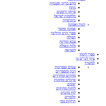
מדע בדיוני ופנטזיה
מתח
פרוזה ורומנים
מלחמות ישראל
ביוגרפיות
הגות ואמונה
אמונה ומוסר
ספרי הרב קרליבך
תפילה
צבא ומדינה
גלות וגאולה
השראה
ספרי לימוד
ציוד לבי"ס וגן
למשרד
עטים ועפרונות
דבק ומספריים
מחקים ומחדדים
סרגלים ומחוגות
יומנים
לוחות מחיקים
לוח מהנדס
קלסרים
תיקיות גומי