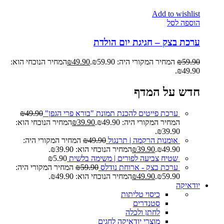
Add to wishlist
הוספה לסל
ערכת בצק – חגיגת יום הולדת
59.90
₪
המחיר המקורי היה: ₪59.90.
49.90
₪
המחיר הנוכחי הוא:
₪49.90.
חדש על המדף
ערכת פייטים להכנת תמונת "בורא פרי הגפן"
49.90
₪
המחיר המקורי היה: ₪49.90.
39.90
₪
המחיר הנוכחי הוא:
₪39.90.
אומנות הרקמה | תרנגול
49.90
₪
המחיר המקורי היה:
₪49.90.
39.90
₪
המחיר הנוכחי הוא: ₪39.90.
שטיח צביעה לפורים | משימה בלשית
5.90
₪
ערכת בצק - ארוחת נודלס
59.90
₪
המחיר המקורי היה:
₪59.90.
49.90
₪
המחיר הנוכחי הוא: ₪49.90.
יודאיקה
כיסוי טליתות
סטנדרים
לחתן ולכלה
מוצרי יודאיקה לחגים