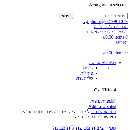
Wrong menu selected
חיפוש
02-9961079
התחברות / הרשמה
רשימת מוצרים שאהבתי
₪
0.00
items
0
תפריט
₪
0.00
items
0
תשמישי קדושה
ציצית
פתילות
טלית גדול
4 ב-110 ש"ח
Add to wishlist
בחר אפשרויות
למוצר זה יש מספר סוגים. ניתן לבחור את
האפשרויות בעמוד המוצר
גופיה ציצית עם פתילות מכונה