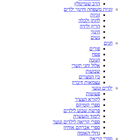
הרב שטיינזלץ
זוגיות משפחה וחינוך ילדים
זוגיות
לחתן ולכלה
הריון ולידה
חינוך
נשים
חגים
פורים
פסח
חנוכה
אלול וחגי תשרי
שבועות
בין המצרים
עצמאות וזיכרון
ילדים ונוער
פעוטות
לקורא הצעיר
ספרי קומיקס
פרשת שבוע לילדים
לימוד והעשרה
ספרי קריאה לילדים ונוער
ספרי אברהם אוחיון
גדולי האומה
ספרי קריאה