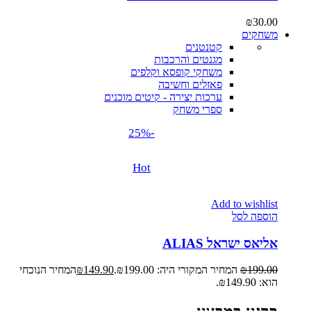
₪
30.00
משחקים
קטנטנים
מגנטים והרכבות
משחקי קופסא וקלפים
פאזלים וחשיבה
ערכות יצירה - קיטים מוכנים
ספרי משחק
-25%
Hot
Add to wishlist
הוספה לסל
אליאס ישראל ALIAS
199.00
₪
המחיר המקורי היה: ₪199.00.
149.90
₪
המחיר הנוכחי
הוא: ₪149.90.