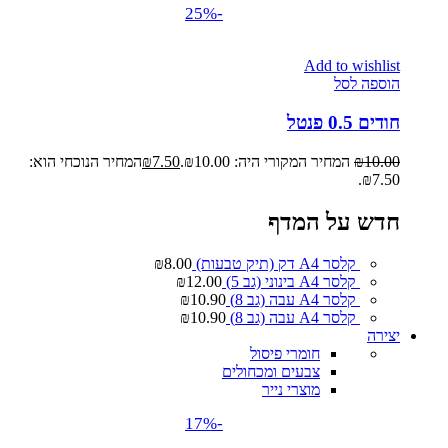
-25%
Add to wishlist
הוספה לסל
חודים 0.5 פנטל
10.00
₪
המחיר המקורי היה: ₪10.00.
7.50
₪
המחיר הנוכחי הוא:
₪7.50.
חדש על המדף
קלסר A4 דק (תיק טבעות)
8.00
₪
קלסר A4 בינוני (גב 5)
12.00
₪
קלסר A4 עבה (גב 8)
10.90
₪
קלסר A4 עבה (גב 8)
10.90
₪
יצירה
חומרי פיסול
צבעים ומכחולים
מוצרי נייר
-17%