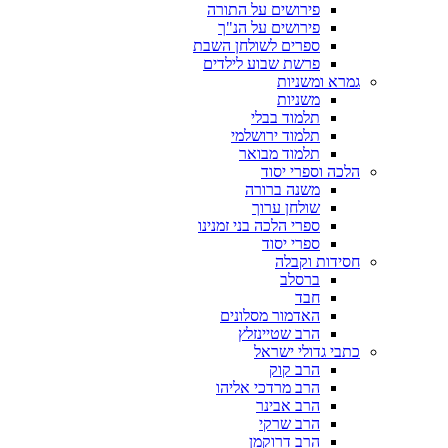
פירושים על התורה
פירושים על הנ"ך
ספרים לשולחן השבת
פרשת שבוע לילדים
גמרא ומשניות
משניות
תלמוד בבלי
תלמוד ירושלמי
תלמוד מבואר
הלכה וספרי יסוד
משנה ברורה
שולחן ערוך
ספרי הלכה בני זמנינו
ספרי יסוד
חסידות וקבלה
ברסלב
חבד
האדמור מסלונים
הרב שטיינזלץ
כתבי גדולי ישראל
הרב קוק
הרב מרדכי אליהו
הרב אבינר
הרב שרקי
הרב דרוקמן