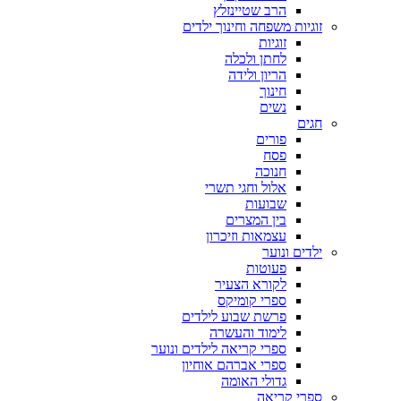
הרב שטיינזלץ
זוגיות משפחה וחינוך ילדים
זוגיות
לחתן ולכלה
הריון ולידה
חינוך
נשים
חגים
פורים
פסח
חנוכה
אלול וחגי תשרי
שבועות
בין המצרים
עצמאות וזיכרון
ילדים ונוער
פעוטות
לקורא הצעיר
ספרי קומיקס
פרשת שבוע לילדים
לימוד והעשרה
ספרי קריאה לילדים ונוער
ספרי אברהם אוחיון
גדולי האומה
ספרי קריאה