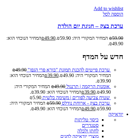
Add to wishlist
הוספה לסל
ערכת בצק – חגיגת יום הולדת
59.90
₪
המחיר המקורי היה: ₪59.90.
49.90
₪
המחיר הנוכחי הוא:
₪49.90.
חדש על המדף
ערכת פייטים להכנת תמונת "בורא פרי הגפן"
49.90
₪
המחיר המקורי היה: ₪49.90.
39.90
₪
המחיר הנוכחי הוא:
₪39.90.
אומנות הרקמה | תרנגול
49.90
₪
המחיר המקורי היה:
₪49.90.
39.90
₪
המחיר הנוכחי הוא: ₪39.90.
שטיח צביעה לפורים | משימה בלשית
5.90
₪
ערכת בצק - ארוחת נודלס
59.90
₪
המחיר המקורי היה:
₪59.90.
49.90
₪
המחיר הנוכחי הוא: ₪49.90.
יודאיקה
כיסוי טליתות
סטנדרים
לחתן ולכלה
מוצרי יודאיקה לחגים