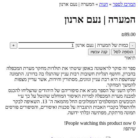
המרכז לספר
»
חנות
»
המערה | נעם ארנון
המערה | נעם ארנון
₪
89.00
כמות של המערה | נעם ארנון
הוספה לסל
קנה עכשיו
תיאור
ספר זה סוקר לראשונה באופן שיטתי את תולדות מחקר מערת המכפלה
בחברון, וחושף תגליות חשובות רבות עניין שהתגלו בה בדורנו. התמונה
שנחשפת היא רבת עניין וגוונים, מסתורין וחידות, אשר עדיין מצפות
להמשך המחקר.
חלקו השני של הספר מביא את סיפוריהם של היהודים שהצליחו להכנס
למבנה מערת המכפלה למרות האיסור המוחלט שהוטל על כך ע״י
הכובשים המוסלמים־הממלוכים החל מהמאה ה־ 13. השאיפה לבקר
ולהתפלל בקברי האבות התגברה על סכנות ואיסורים, והסיפורים פורסים
תמונה מרתקת, מפתיעה ובלתי ידועה.
People watching this product now!
0
שיתפו: