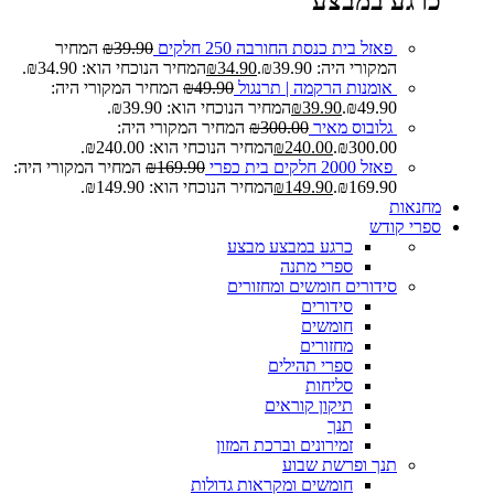
כרגע במבצע
פאזל בית כנסת החורבה 250 חלקים
39.90
₪
המחיר
המקורי היה: ₪39.90.
34.90
₪
המחיר הנוכחי הוא: ₪34.90.
אומנות הרקמה | תרנגול
49.90
₪
המחיר המקורי היה:
₪49.90.
39.90
₪
המחיר הנוכחי הוא: ₪39.90.
גלובוס מאיר
300.00
₪
המחיר המקורי היה:
₪300.00.
240.00
₪
המחיר הנוכחי הוא: ₪240.00.
פאזל 2000 חלקים בית כפרי
169.90
₪
המחיר המקורי היה:
₪169.90.
149.90
₪
המחיר הנוכחי הוא: ₪149.90.
מחנאות
ספרי קודש
כרגע במבצע
מבצע
ספרי מתנה
סידורים חומשים ומחזורים
סידורים
חומשים
מחזורים
ספרי תהילים
סליחות
תיקון קוראים
תנך
זמירונים וברכת המזון
תנך ופרשת שבוע
חומשים ומקראות גדולות