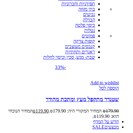
תפידניות וחברוניות
בתי מזוזה
גביעים
הבדלה
כיסוי פלטה
נטלות
פמוטים
קופות צדקה
קנבסים מעוצבים
ראנרים ותחתיות
שבת- מגש, סכין וכיסוי לחלות
-33%
Add to wishlist
הוספה לסל
שטנדר מתקפל מעץ ומתכת מהודר
179.90
₪
המחיר המקורי היה: ₪179.90.
119.90
₪
המחיר הנוכחי
הוא: ₪119.90.
חדש על המדף
מבצעים
SALE