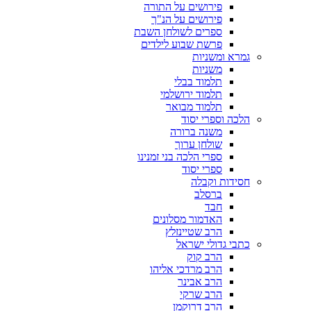
פירושים על התורה
פירושים על הנ"ך
ספרים לשולחן השבת
פרשת שבוע לילדים
גמרא ומשניות
משניות
תלמוד בבלי
תלמוד ירושלמי
תלמוד מבואר
הלכה וספרי יסוד
משנה ברורה
שולחן ערוך
ספרי הלכה בני זמנינו
ספרי יסוד
חסידות וקבלה
ברסלב
חבד
האדמור מסלונים
הרב שטיינזלץ
כתבי גדולי ישראל
הרב קוק
הרב מרדכי אליהו
הרב אבינר
הרב שרקי
הרב דרוקמן