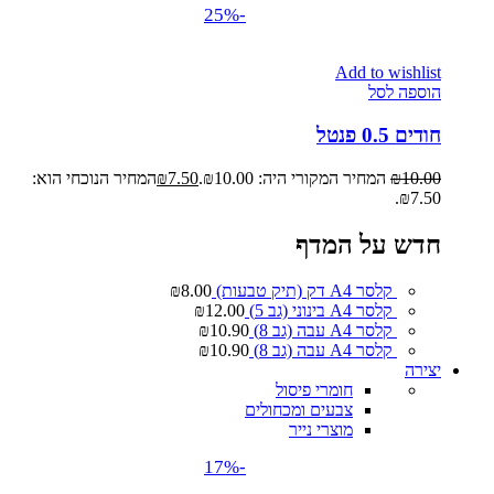
-25%
Add to wishlist
הוספה לסל
חודים 0.5 פנטל
10.00
₪
המחיר המקורי היה: ₪10.00.
7.50
₪
המחיר הנוכחי הוא:
₪7.50.
חדש על המדף
קלסר A4 דק (תיק טבעות)
8.00
₪
קלסר A4 בינוני (גב 5)
12.00
₪
קלסר A4 עבה (גב 8)
10.90
₪
קלסר A4 עבה (גב 8)
10.90
₪
יצירה
חומרי פיסול
צבעים ומכחולים
מוצרי נייר
-17%