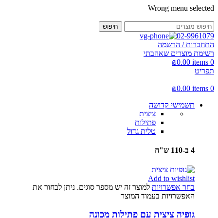
Wrong menu selected
חיפוש
02-9961079
התחברות / הרשמה
רשימת מוצרים שאהבתי
₪
0.00
items
0
תפריט
₪
0.00
items
0
תשמישי קדושה
ציצית
פתילות
טלית גדול
4 ב-110 ש"ח
Add to wishlist
בחר אפשרויות
למוצר זה יש מספר סוגים. ניתן לבחור את
האפשרויות בעמוד המוצר
גופיה ציצית עם פתילות מכונה