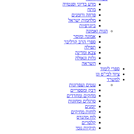
מדע בדיוני ופנטזיה
מתח
פרוזה ורומנים
מלחמות ישראל
ביוגרפיות
הגות ואמונה
אמונה ומוסר
ספרי הרב קרליבך
תפילה
צבא ומדינה
גלות וגאולה
השראה
ספרי לימוד
ציוד לבי"ס וגן
למשרד
עטים ועפרונות
דבק ומספריים
מחקים ומחדדים
סרגלים ומחוגות
יומנים
לוחות מחיקים
לוח מהנדס
קלסרים
תיקיות גומי