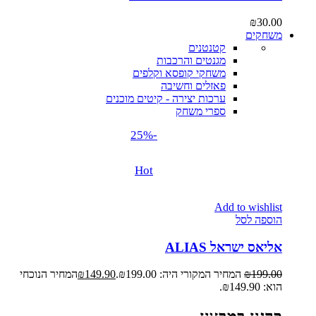
₪
30.00
משחקים
קטנטנים
מגנטים והרכבות
משחקי קופסא וקלפים
פאזלים וחשיבה
ערכות יצירה - קיטים מוכנים
ספרי משחק
-25%
Hot
Add to wishlist
הוספה לסל
אליאס ישראל ALIAS
199.00
₪
המחיר המקורי היה: ₪199.00.
149.90
₪
המחיר הנוכחי
הוא: ₪149.90.