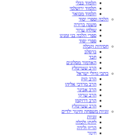
תלמוד בבלי
תלמוד ירושלמי
תלמוד מבואר
הלכה וספרי יסוד
משנה ברורה
שולחן ערוך
ספרי הלכה בני זמנינו
ספרי יסוד
חסידות וקבלה
ברסלב
חבד
האדמור מסלונים
הרב שטיינזלץ
כתבי גדולי ישראל
הרב קוק
הרב מרדכי אליהו
הרב אבינר
הרב שרקי
הרב דרוקמן
הרב שטיינזלץ
זוגיות משפחה וחינוך ילדים
זוגיות
לחתן ולכלה
הריון ולידה
חינוך