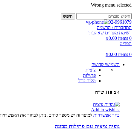
Wrong menu selected
חיפוש
02-9961079
התחברות / הרשמה
רשימת מוצרים שאהבתי
₪
0.00
items
0
תפריט
₪
0.00
items
0
תשמישי קדושה
ציצית
פתילות
טלית גדול
4 ב-110 ש"ח
Add to wishlist
בחר אפשרויות
למוצר זה יש מספר סוגים. ניתן לבחור את האפשרויו
גופיה ציצית עם פתילות מכונה