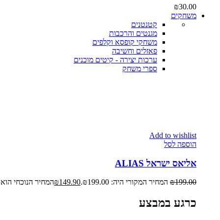
₪
30.00
משחקים
קטנטנים
מגנטים והרכבות
משחקי קופסא וקלפים
פאזלים וחשיבה
ערכות יצירה - קיטים מוכנים
ספרי משחק
Add to wishlist
הוספה לסל
אליאס ישראל ALIAS
199.00
₪
המחיר המקורי היה: ₪199.00.
149.90
₪
המחיר הנוכחי הוא: ₪149.90
כרגע במבצע