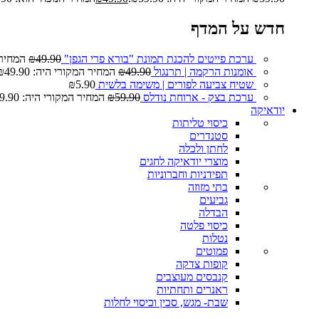
חדש על המדף
ערכת פייטים להכנת תמונת "בורא פרי הגפן"
49.90
₪
המחיר המ
אומנות הרקמה | תרנגול
49.90
₪
המחיר המקורי היה: ₪49.90.
שטיח צביעה לפורים | משימה בלשית
5.90
₪
ערכת בצק - ארוחת נודלס
59.90
₪
המחיר המקורי היה: ₪59.90.
יודאיקה
כיסוי טליתות
סטנדרים
לחתן ולכלה
מוצרי יודאיקה לחגים
תפידניות וחברוניות
בתי מזוזה
גביעים
הבדלה
כיסוי פלטה
נטלות
פמוטים
קופות צדקה
קנבסים מעוצבים
ראנרים ותחתיות
שבת- מגש, סכין וכיסוי לחלות