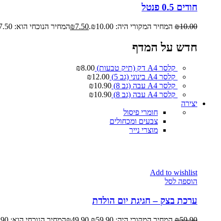
חודים 0.5 פנטל
10.00
₪
המחיר המקורי היה: ₪10.00.
7.50
₪
המחיר הנוכחי הוא: ₪7.50.
חדש על המדף
קלסר A4 דק (תיק טבעות)
8.00
₪
קלסר A4 בינוני (גב 5)
12.00
₪
קלסר A4 עבה (גב 8)
10.90
₪
קלסר A4 עבה (גב 8)
10.90
₪
יצירה
חומרי פיסול
צבעים ומכחולים
מוצרי נייר
Add to wishlist
הוספה לסל
ערכת בצק – חגיגת יום הולדת
59.90
₪
המחיר המקורי היה: ₪59.90.
49.90
₪
המחיר הנוכחי הוא: ₪49.90.