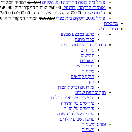
פאזל בית כנסת החורבה 250 חלקים
39.90
₪
המחיר המקורי היה: 0
אומנות הרקמה | תרנגול
49.90
₪
המחיר המקורי היה: ₪49.90.
גלובוס מאיר
300.00
₪
המחיר המקורי היה: ₪300.00.
240.00
פאזל 2000 חלקים בית כפרי
169.90
₪
המחיר המקורי היה: ₪169.90.
מחנאות
ספרי קודש
כרגע במבצע
מבצע
ספרי מתנה
סידורים חומשים ומחזורים
סידורים
חומשים
מחזורים
ספרי תהילים
סליחות
תיקון קוראים
תנך
זמירונים וברכת המזון
תנך ופרשת שבוע
חומשים ומקראות גדולות
פירושים על התורה
פירושים על הנ"ך
ספרים לשולחן השבת
פרשת שבוע לילדים
גמרא ומשניות
משניות