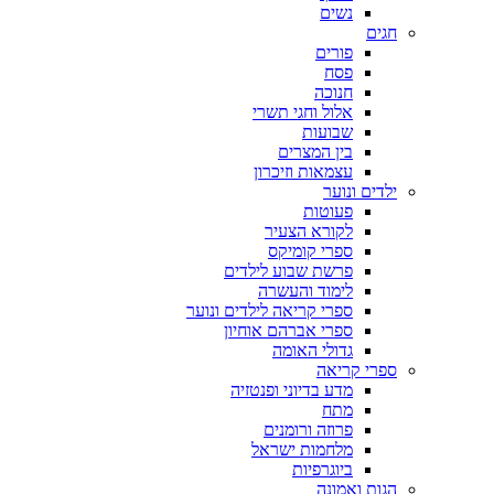
נשים
חגים
פורים
פסח
חנוכה
אלול וחגי תשרי
שבועות
בין המצרים
עצמאות וזיכרון
ילדים ונוער
פעוטות
לקורא הצעיר
ספרי קומיקס
פרשת שבוע לילדים
לימוד והעשרה
ספרי קריאה לילדים ונוער
ספרי אברהם אוחיון
גדולי האומה
ספרי קריאה
מדע בדיוני ופנטזיה
מתח
פרוזה ורומנים
מלחמות ישראל
ביוגרפיות
הגות ואמונה