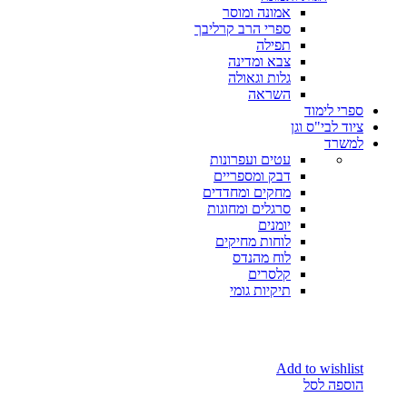
אמונה ומוסר
ספרי הרב קרליבך
תפילה
צבא ומדינה
גלות וגאולה
השראה
ספרי לימוד
ציוד לבי"ס וגן
למשרד
עטים ועפרונות
דבק ומספריים
מחקים ומחדדים
סרגלים ומחוגות
יומנים
לוחות מחיקים
לוח מהנדס
קלסרים
תיקיות גומי
Add to wishlist
הוספה לסל