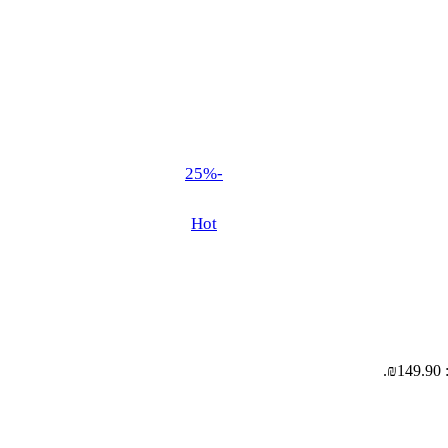
-25%
Hot
.