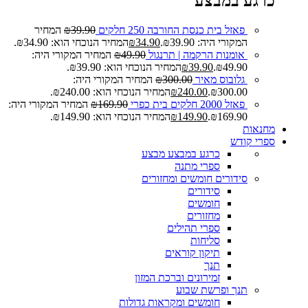
כרגע במבצע
פאזל בית כנסת החורבה 250 חלקים
39.90
₪
המחיר
המקורי היה: ₪39.90.
34.90
₪
המחיר הנוכחי הוא: ₪34.90.
אומנות הרקמה | תרנגול
49.90
₪
המחיר המקורי היה:
₪49.90.
39.90
₪
המחיר הנוכחי הוא: ₪39.90.
גלובוס מאיר
300.00
₪
המחיר המקורי היה:
₪300.00.
240.00
₪
המחיר הנוכחי הוא: ₪240.00.
פאזל 2000 חלקים בית כפרי
169.90
₪
המחיר המקורי היה:
₪169.90.
149.90
₪
המחיר הנוכחי הוא: ₪149.90.
מחנאות
ספרי קודש
כרגע במבצע
מבצע
ספרי מתנה
סידורים חומשים ומחזורים
סידורים
חומשים
מחזורים
ספרי תהילים
סליחות
תיקון קוראים
תנך
זמירונים וברכת המזון
תנך ופרשת שבוע
חומשים ומקראות גדולות