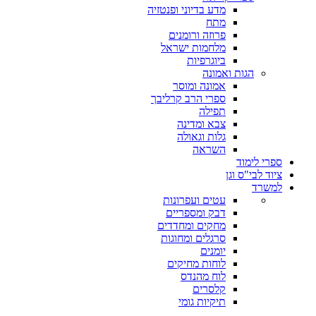
מדע בדיוני ופנטזיה
מתח
פרוזה ורומנים
מלחמות ישראל
ביוגרפיות
הגות ואמונה
אמונה ומוסר
ספרי הרב קרליבך
תפילה
צבא ומדינה
גלות וגאולה
השראה
ספרי לימוד
ציוד לבי"ס וגן
למשרד
עטים ועפרונות
דבק ומספריים
מחקים ומחדדים
סרגלים ומחוגות
יומנים
לוחות מחיקים
לוח מהנדס
קלסרים
תיקיות גומי