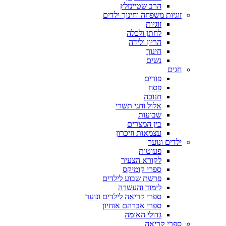
הרב שטיינזלץ
זוגיות משפחה וחינוך ילדים
זוגיות
לחתן ולכלה
הריון ולידה
חינוך
נשים
חגים
פורים
פסח
חנוכה
אלול וחגי תשרי
שבועות
בין המצרים
עצמאות וזיכרון
ילדים ונוער
פעוטות
לקורא הצעיר
ספרי קומיקס
פרשת שבוע לילדים
לימוד והעשרה
ספרי קריאה לילדים ונוער
ספרי אברהם אוחיון
גדולי האומה
ספרי קריאה