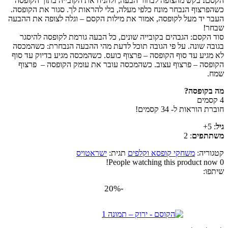
הקסם
:
בקש מהצופה לבחור הבעה, ולהניח את הקובייה בתוך הקופסה
כשהפרצוף הנבחר מונח כלפי מעלה, בלי להראות לך. סגור את הקופסה.
העבר יד מעל לקופסה, אמור את מילות הקסם – וגלה לצופה את ההבעה
שבחר!
סוד הקסם: הגבהים בקובייה שונים, כל הבעה גורמת לקופסה להיסגר
בגובה שונה. על פי הגובה תוכל לדעת מהי ההבעה הנבחרת: כשהמכסה
לא מגיע עד סוף הקופסה – פרצוף כועס. כשהמכסה מגיע בדיוק עד סוף
הקופסה – פרצוף עצוב. כשהמכסה עובר את עומק הקופסה – פרצוף
שמח.
מה בקופסה
?
4 קסמים
חוברת הוראות ל- 34 קסמים!
גיל
: 5+
משתתפים
: 2
קטגוריה:
משחקי קופסא וקלפים
תגית:
ישראטויס
People watching this product now!
0
שיתפו:
-20%