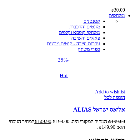
₪
30.00
משחקים
קטנטנים
מגנטים והרכבות
משחקי קופסא וקלפים
פאזלים וחשיבה
ערכות יצירה - קיטים מוכנים
ספרי משחק
-25%
Hot
Add to wishlist
הוספה לסל
אליאס ישראל ALIAS
199.00
₪
המחיר המקורי היה: ₪199.00.
149.90
₪
המחיר הנוכחי
הוא: ₪149.90.