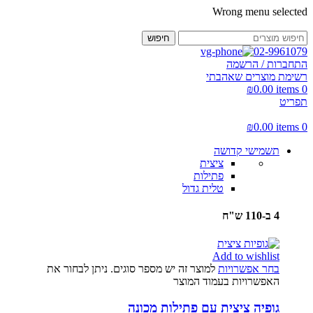
Wrong menu selected
חיפוש
02-9961079
התחברות / הרשמה
רשימת מוצרים שאהבתי
₪
0.00
items
0
תפריט
₪
0.00
items
0
תשמישי קדושה
ציצית
פתילות
טלית גדול
4 ב-110 ש"ח
Add to wishlist
בחר אפשרויות
למוצר זה יש מספר סוגים. ניתן לבחור את
האפשרויות בעמוד המוצר
גופיה ציצית עם פתילות מכונה