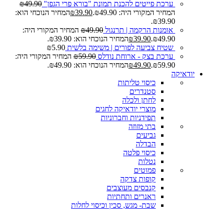
ערכת פייטים להכנת תמונת "בורא פרי הגפן"
49.90
₪
המחיר המקורי היה: ₪49.90.
39.90
₪
המחיר הנוכחי הוא:
₪39.90.
אומנות הרקמה | תרנגול
49.90
₪
המחיר המקורי היה:
₪49.90.
39.90
₪
המחיר הנוכחי הוא: ₪39.90.
שטיח צביעה לפורים | משימה בלשית
5.90
₪
ערכת בצק - ארוחת נודלס
59.90
₪
המחיר המקורי היה:
₪59.90.
49.90
₪
המחיר הנוכחי הוא: ₪49.90.
יודאיקה
כיסוי טליתות
סטנדרים
לחתן ולכלה
מוצרי יודאיקה לחגים
תפידניות וחברוניות
בתי מזוזה
גביעים
הבדלה
כיסוי פלטה
נטלות
פמוטים
קופות צדקה
קנבסים מעוצבים
ראנרים ותחתיות
שבת- מגש, סכין וכיסוי לחלות