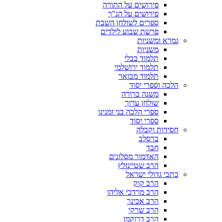
פירושים על התורה
פירושים על הנ"ך
ספרים לשולחן השבת
פרשת שבוע לילדים
גמרא ומשניות
משניות
תלמוד בבלי
תלמוד ירושלמי
תלמוד מבואר
הלכה וספרי יסוד
משנה ברורה
שולחן ערוך
ספרי הלכה בני זמנינו
ספרי יסוד
חסידות וקבלה
ברסלב
חבד
האדמור מסלונים
הרב שטיינזלץ
כתבי גדולי ישראל
הרב קוק
הרב מרדכי אליהו
הרב אבינר
הרב שרקי
הרב דרוקמן