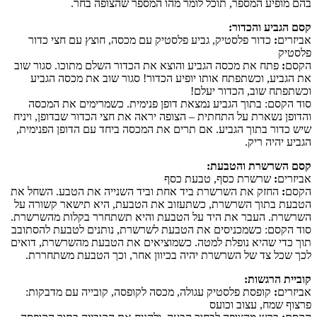
בהם מופיע המספר, תוכל לומר מהו המספר שהצופה בחר.
קסם הגביע והכדור:
אביזרים
:
כדור פלסטיק, גביע פלסטיק עם מכסה, חוצץ עם חצי כדור
פלסטיק
הקסם
:
פתח את מכסה הגביע והוצא את הכדור השלם מתוכו. סגור שוב
את הגביע, וכשתפתח אותו יופיע הכדור! סגור שוב את מכסה הגביע
וכשתפתח שוב, הכדור יעלם!
סוד הקסם: בתוך הגביע נמצאת דופן פנימית. כשמרימים את המכסה
והדופן נשארת על התחתית – הצופה יראה את חצי הכדור שבדופן, ויניח
שיש כדור בתוך הגביע. אם תרים את המכסה ביחד עם הדופן הפנימית,
הגביע יהיה ריק.
קסם השרשרת והטבעת:
אביזרים
:
שרשרת כסף, טבעת כסף
הקסם
:
החזק את השרשרת ביד אחת וביד השנייה את הטבע. השחל את
הטבעת בתוך השרשרת, כשתעזוב את הטבעת, היא תישאר קשורה על
השרשרת. העבר את היד על הטבעת והיא תשתחרר בקלות מהשרשרת.
סוד הקסם: כשמכניסים את הטבעת לשרשרת, נותנים לטבעת להסתובב
תוך כדי שהיא נופלת למטה. כשמוציאים את הטבעת מהשרשרת, דואים
לכך שכל צד של השרשרת יהיה בכיוון אחר, וכך הטבעת משתחררת.
קוביית הרגשות:
אביזרים
:
קופסת פלסטיק עגולה, מכסה לקופסה, קובייה עם מדבקות:
פרצוף שמח, עצוב וכועס