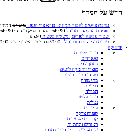
חדש על המדף
ערכת פייטים להכנת תמונת "בורא פרי הגפן"
49.90
₪
המחיר המ
אומנות הרקמה | תרנגול
49.90
₪
המחיר המקורי היה: ₪49.90.
שטיח צביעה לפורים | משימה בלשית
5.90
₪
ערכת בצק - ארוחת נודלס
59.90
₪
המחיר המקורי היה: ₪59.90.
יודאיקה
כיסוי טליתות
סטנדרים
לחתן ולכלה
מוצרי יודאיקה לחגים
תפידניות וחברוניות
בתי מזוזה
גביעים
הבדלה
כיסוי פלטה
נטלות
פמוטים
קופות צדקה
קנבסים מעוצבים
ראנרים ותחתיות
שבת- מגש, סכין וכיסוי לחלות