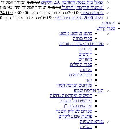
פאזל בית כנסת החורבה 250 חלקים
39.90
₪
המחיר המקורי היה: 0
אומנות הרקמה | תרנגול
49.90
₪
המחיר המקורי היה: ₪49.90.
גלובוס מאיר
300.00
₪
המחיר המקורי היה: ₪300.00.
240.00
פאזל 2000 חלקים בית כפרי
169.90
₪
המחיר המקורי היה: ₪169.90.
מחנאות
ספרי קודש
כרגע במבצע
מבצע
ספרי מתנה
סידורים חומשים ומחזורים
סידורים
חומשים
מחזורים
ספרי תהילים
סליחות
תיקון קוראים
תנך
זמירונים וברכת המזון
תנך ופרשת שבוע
חומשים ומקראות גדולות
פירושים על התורה
פירושים על הנ"ך
ספרים לשולחן השבת
פרשת שבוע לילדים
גמרא ומשניות
משניות