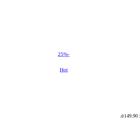
-25%
Hot
.