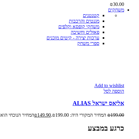
₪
30.00
משחקים
קטנטנים
מגנטים והרכבות
משחקי קופסא וקלפים
פאזלים וחשיבה
ערכות יצירה - קיטים מוכנים
ספרי משחק
Add to wishlist
הוספה לסל
אליאס ישראל ALIAS
199.00
₪
המחיר המקורי היה: ₪199.00.
149.90
₪
המחיר הנוכחי הוא: ₪149.90
כרגע במבצע