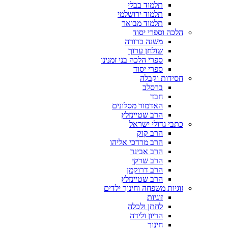
תלמוד בבלי
תלמוד ירושלמי
תלמוד מבואר
הלכה וספרי יסוד
משנה ברורה
שולחן ערוך
ספרי הלכה בני זמנינו
ספרי יסוד
חסידות וקבלה
ברסלב
חבד
האדמור מסלונים
הרב שטיינזלץ
כתבי גדולי ישראל
הרב קוק
הרב מרדכי אליהו
הרב אבינר
הרב שרקי
הרב דרוקמן
הרב שטיינזלץ
זוגיות משפחה וחינוך ילדים
זוגיות
לחתן ולכלה
הריון ולידה
חינוך