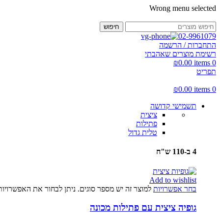
Wrong menu selected
חיפוש
02-9961079
התחברות / הרשמה
רשימת מוצרים שאהבתי
₪
0.00
items
0
תפריט
₪
0.00
items
0
תשמישי קדושה
ציצית
פתילות
טלית גדול
4 ב-110 ש"ח
Add to wishlist
בחר אפשרויות
למוצר זה יש מספר סוגים. ניתן לבחור את האפשרויו
גופיה ציצית עם פתילות מכונה