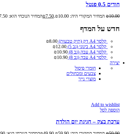
חודים 0.5 פנטל
10.00
₪
המחיר המקורי היה: ₪10.00.
7.50
₪
המחיר הנוכחי הוא: ₪7.50.
חדש על המדף
קלסר A4 דק (תיק טבעות)
8.00
₪
קלסר A4 בינוני (גב 5)
12.00
₪
קלסר A4 עבה (גב 8)
10.90
₪
קלסר A4 עבה (גב 8)
10.90
₪
יצירה
חומרי פיסול
צבעים ומכחולים
מוצרי נייר
Add to wishlist
הוספה לסל
ערכת בצק – חגיגת יום הולדת
59.90
₪
המחיר המקורי היה: ₪59.90.
49.90
₪
המחיר הנוכחי הוא: ₪49.90.