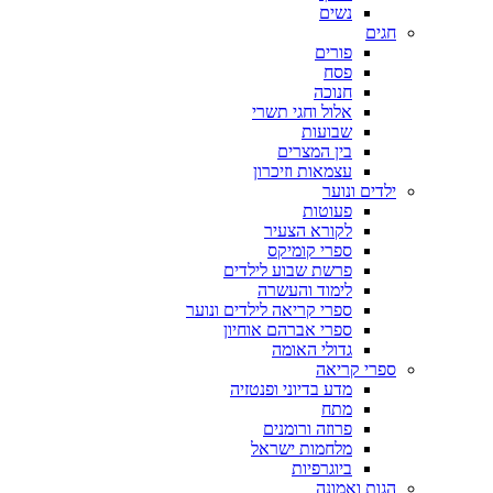
נשים
חגים
פורים
פסח
חנוכה
אלול וחגי תשרי
שבועות
בין המצרים
עצמאות וזיכרון
ילדים ונוער
פעוטות
לקורא הצעיר
ספרי קומיקס
פרשת שבוע לילדים
לימוד והעשרה
ספרי קריאה לילדים ונוער
ספרי אברהם אוחיון
גדולי האומה
ספרי קריאה
מדע בדיוני ופנטזיה
מתח
פרוזה ורומנים
מלחמות ישראל
ביוגרפיות
הגות ואמונה