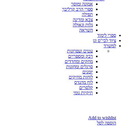
אמונה ומוסר
ספרי הרב קרליבך
תפילה
צבא ומדינה
גלות וגאולה
השראה
ספרי לימוד
ציוד לבי"ס וגן
למשרד
עטים ועפרונות
דבק ומספריים
מחקים ומחדדים
סרגלים ומחוגות
יומנים
לוחות מחיקים
לוח מהנדס
קלסרים
תיקיות גומי
Add to wishlist
הוספה לסל