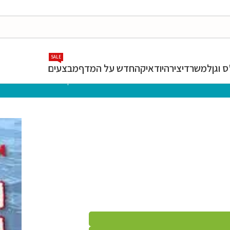
SALE
 וגן
למשרד
יצירה
יודאיקה
חדש על המדף
מבצעים
המרכז לספר
»
חנות
»
השוד הנועז בלב ים | אורה מורג