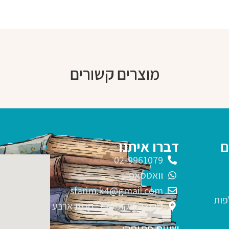
מוצרים קשורים
ם
דברו איתנו
02-9961079
וואטסאפ
sfarim.k4@gmail.com
פות
מועצה מקומית 7, קרית ארבע
שעות פתיחה: