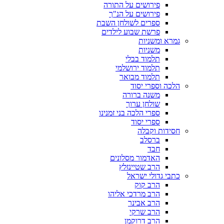
פירושים על התורה
פירושים על הנ"ך
ספרים לשולחן השבת
פרשת שבוע לילדים
גמרא ומשניות
משניות
תלמוד בבלי
תלמוד ירושלמי
תלמוד מבואר
הלכה וספרי יסוד
משנה ברורה
שולחן ערוך
ספרי הלכה בני זמנינו
ספרי יסוד
חסידות וקבלה
ברסלב
חבד
האדמור מסלונים
הרב שטיינזלץ
כתבי גדולי ישראל
הרב קוק
הרב מרדכי אליהו
הרב אבינר
הרב שרקי
הרב דרוקמן