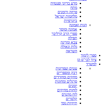
מדע בדיוני ופנטזיה
מתח
פרוזה ורומנים
מלחמות ישראל
ביוגרפיות
הגות ואמונה
אמונה ומוסר
ספרי הרב קרליבך
תפילה
צבא ומדינה
גלות וגאולה
השראה
ספרי לימוד
ציוד לבי"ס וגן
למשרד
עטים ועפרונות
דבק ומספריים
מחקים ומחדדים
סרגלים ומחוגות
יומנים
לוחות מחיקים
לוח מהנדס
קלסרים
תיקיות גומי