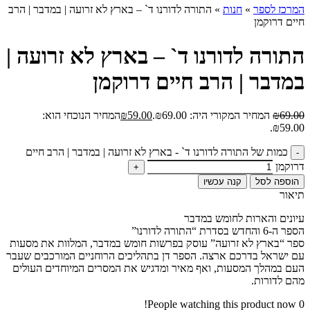
המרכז לספר
»
חנות
»
התורה לדורנו ד` – בארץ לא זרועה | במדבר | הרב
חיים דרוקמן
התורה לדורנו ד` – בארץ לא זרועה |
במדבר | הרב חיים דרוקמן
69.00
₪
המחיר המקורי היה: ₪69.00.
59.00
₪
המחיר הנוכחי הוא:
₪59.00.
כמות של התורה לדורנו ד` - בארץ לא זרועה | במדבר | הרב חיים
דרוקמן
הוספה לסל
קנה עכשיו
תיאור
עיונים והארות לחומש במדבר
הספר ה-6 והחדש בסדרת “התורה לדורנו”
ספר “בארץ לא זרועה” עוסק בפרשות חומש במדבר, המלוות את מסעות
עם ישראל בדרכם ארצה. הספר דן בתהליכים הרוחניים המורכבים שעבר
העם במהלך המסעות, ואף מאיר ומדגיש את המסרים המיוחדים העולים
מהם לדורות.
People watching this product now!
0