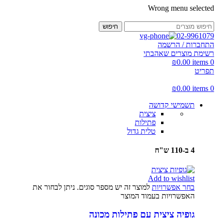
Wrong menu selected
חיפוש
02-9961079
התחברות / הרשמה
רשימת מוצרים שאהבתי
₪
0.00
items
0
תפריט
₪
0.00
items
0
תשמישי קדושה
ציצית
פתילות
טלית גדול
4 ב-110 ש"ח
Add to wishlist
בחר אפשרויות
למוצר זה יש מספר סוגים. ניתן לבחור את
האפשרויות בעמוד המוצר
גופיה ציצית עם פתילות מכונה