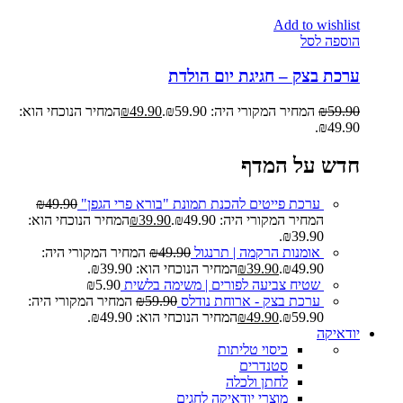
Add to wishlist
הוספה לסל
ערכת בצק – חגיגת יום הולדת
59.90
₪
המחיר המקורי היה: ₪59.90.
49.90
₪
המחיר הנוכחי הוא:
₪49.90.
חדש על המדף
ערכת פייטים להכנת תמונת "בורא פרי הגפן"
49.90
₪
המחיר המקורי היה: ₪49.90.
39.90
₪
המחיר הנוכחי הוא:
₪39.90.
אומנות הרקמה | תרנגול
49.90
₪
המחיר המקורי היה:
₪49.90.
39.90
₪
המחיר הנוכחי הוא: ₪39.90.
שטיח צביעה לפורים | משימה בלשית
5.90
₪
ערכת בצק - ארוחת נודלס
59.90
₪
המחיר המקורי היה:
₪59.90.
49.90
₪
המחיר הנוכחי הוא: ₪49.90.
יודאיקה
כיסוי טליתות
סטנדרים
לחתן ולכלה
מוצרי יודאיקה לחגים