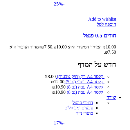
-25%
Add to wishlist
הוספה לסל
חודים 0.5 פנטל
10.00
₪
המחיר המקורי היה: ₪10.00.
7.50
₪
המחיר הנוכחי הוא:
₪7.50.
חדש על המדף
קלסר A4 דק (תיק טבעות)
8.00
₪
קלסר A4 בינוני (גב 5)
12.00
₪
קלסר A4 עבה (גב 8)
10.90
₪
קלסר A4 עבה (גב 8)
10.90
₪
יצירה
חומרי פיסול
צבעים ומכחולים
מוצרי נייר
-17%