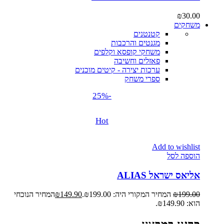
₪
30.00
משחקים
קטנטנים
מגנטים והרכבות
משחקי קופסא וקלפים
פאזלים וחשיבה
ערכות יצירה - קיטים מוכנים
ספרי משחק
-25%
Hot
Add to wishlist
הוספה לסל
אליאס ישראל ALIAS
199.00
₪
המחיר המקורי היה: ₪199.00.
149.90
₪
המחיר הנוכחי
הוא: ₪149.90.