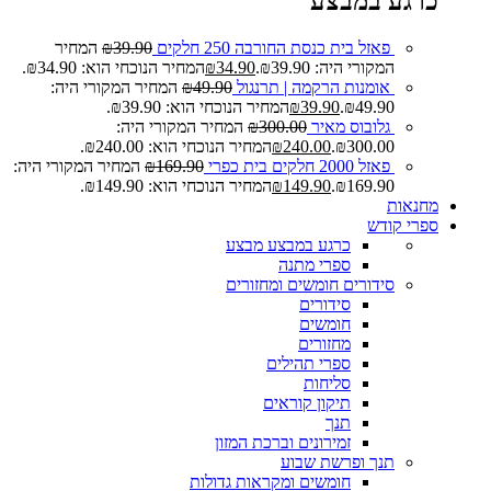
כרגע במבצע
פאזל בית כנסת החורבה 250 חלקים
39.90
₪
המחיר
המקורי היה: ₪39.90.
34.90
₪
המחיר הנוכחי הוא: ₪34.90.
אומנות הרקמה | תרנגול
49.90
₪
המחיר המקורי היה:
₪49.90.
39.90
₪
המחיר הנוכחי הוא: ₪39.90.
גלובוס מאיר
300.00
₪
המחיר המקורי היה:
₪300.00.
240.00
₪
המחיר הנוכחי הוא: ₪240.00.
פאזל 2000 חלקים בית כפרי
169.90
₪
המחיר המקורי היה:
₪169.90.
149.90
₪
המחיר הנוכחי הוא: ₪149.90.
מחנאות
ספרי קודש
כרגע במבצע
מבצע
ספרי מתנה
סידורים חומשים ומחזורים
סידורים
חומשים
מחזורים
ספרי תהילים
סליחות
תיקון קוראים
תנך
זמירונים וברכת המזון
תנך ופרשת שבוע
חומשים ומקראות גדולות