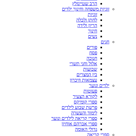
הרב שטיינזלץ
זוגיות משפחה וחינוך ילדים
זוגיות
לחתן ולכלה
הריון ולידה
חינוך
נשים
חגים
פורים
פסח
חנוכה
אלול וחגי תשרי
שבועות
בין המצרים
עצמאות וזיכרון
ילדים ונוער
פעוטות
לקורא הצעיר
ספרי קומיקס
פרשת שבוע לילדים
לימוד והעשרה
ספרי קריאה לילדים ונוער
ספרי אברהם אוחיון
גדולי האומה
ספרי קריאה