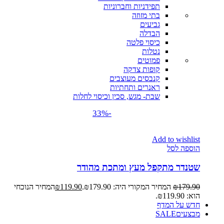
תפידניות וחברוניות
בתי מזוזה
גביעים
הבדלה
כיסוי פלטה
נטלות
פמוטים
קופות צדקה
קנבסים מעוצבים
ראנרים ותחתיות
שבת- מגש, סכין וכיסוי לחלות
-33%
Add to wishlist
הוספה לסל
שטנדר מתקפל מעץ ומתכת מהודר
179.90
₪
המחיר המקורי היה: ₪179.90.
119.90
₪
המחיר הנוכחי
הוא: ₪119.90.
חדש על המדף
מבצעים
SALE