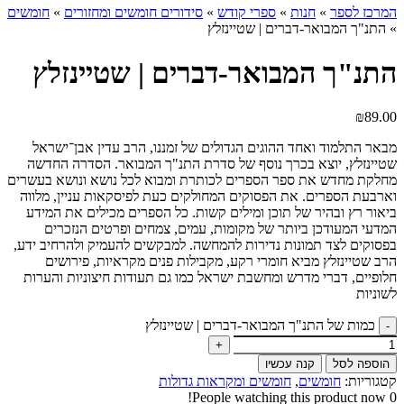
המרכז לספר
»
חנות
»
ספרי קודש
»
סידורים חומשים ומחזורים
»
חומשים
»
התנ"ך המבואר-דברים | שטיינזלץ
התנ"ך המבואר-דברים | שטיינזלץ
₪
89.00
מבאר התלמוד ואחד ההוגים הגדולים של זמננו, הרב עדין אבן־ישראל
שטיינזלץ, יוצא בכרך נוסף של סדרת התנ"ך המבואר. הסדרה החדשה
מחלקת מחדש את ספר הספרים לכותרת ומבוא לכל נושא ונושא בעשרים
וארבעת הספרים. את הפסוקים המחולקים כעת לפיסקאות עניין, מלווה
ביאור רץ ובהיר של תוכן ומילים קשות. כל הספרים מכילים את המידע
המדעי המעודכן ביותר של מקומות, עמים, צמחים ופרטים הנזכרים
בפסוקים לצד תמונות נדירות להמחשה. למבקשים להעמיק ולהרחיב ידע,
הרב שטיינזלץ מביא חומרי רקע, מקבילות פנים מקראיות, פירושים
חלופיים, דברי מדרש ומחשבת ישראל כמו גם תעודות חיצוניות והערות
לשוניות
כמות של התנ"ך המבואר-דברים | שטיינזלץ
הוספה לסל
קנה עכשיו
קטגוריות:
חומשים
,
חומשים ומקראות גדולות
People watching this product now!
0