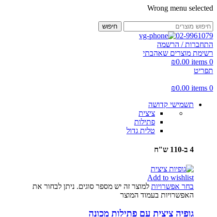
Wrong menu selected
חיפוש
02-9961079
התחברות / הרשמה
רשימת מוצרים שאהבתי
₪
0.00
items
0
תפריט
₪
0.00
items
0
תשמישי קדושה
ציצית
פתילות
טלית גדול
4 ב-110 ש"ח
Add to wishlist
בחר אפשרויות
למוצר זה יש מספר סוגים. ניתן לבחור את
האפשרויות בעמוד המוצר
גופיה ציצית עם פתילות מכונה