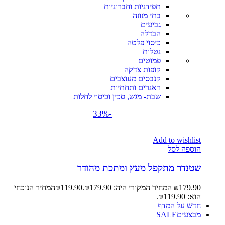
תפידניות וחברוניות
בתי מזוזה
גביעים
הבדלה
כיסוי פלטה
נטלות
פמוטים
קופות צדקה
קנבסים מעוצבים
ראנרים ותחתיות
שבת- מגש, סכין וכיסוי לחלות
-33%
Add to wishlist
הוספה לסל
שטנדר מתקפל מעץ ומתכת מהודר
179.90
₪
המחיר המקורי היה: ₪179.90.
119.90
₪
המחיר הנוכחי
הוא: ₪119.90.
חדש על המדף
מבצעים
SALE