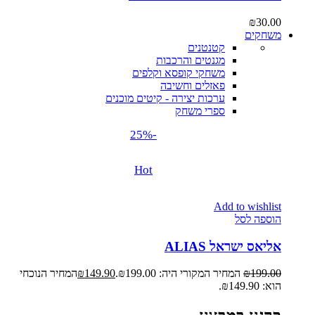
₪
30.00
משחקים
קטנטנים
מגנטים והרכבות
משחקי קופסא וקלפים
פאזלים וחשיבה
ערכות יצירה - קיטים מוכנים
ספרי משחק
-25%
Hot
Add to wishlist
הוספה לסל
אליאס ישראל ALIAS
199.00
₪
המחיר המקורי היה: ₪199.00.
149.90
₪
המחיר הנוכחי
הוא: ₪149.90.