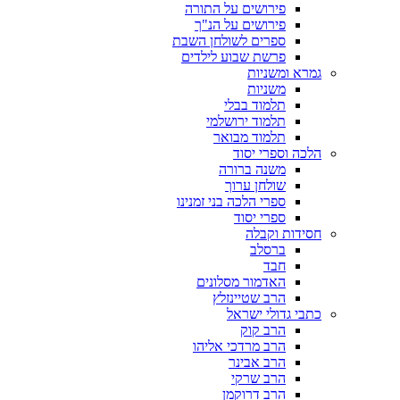
פירושים על התורה
פירושים על הנ"ך
ספרים לשולחן השבת
פרשת שבוע לילדים
גמרא ומשניות
משניות
תלמוד בבלי
תלמוד ירושלמי
תלמוד מבואר
הלכה וספרי יסוד
משנה ברורה
שולחן ערוך
ספרי הלכה בני זמנינו
ספרי יסוד
חסידות וקבלה
ברסלב
חבד
האדמור מסלונים
הרב שטיינזלץ
כתבי גדולי ישראל
הרב קוק
הרב מרדכי אליהו
הרב אבינר
הרב שרקי
הרב דרוקמן