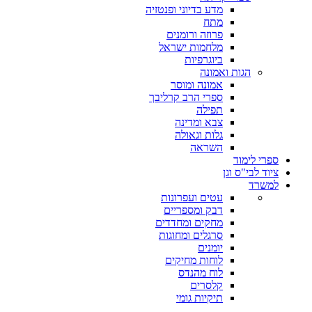
מדע בדיוני ופנטזיה
מתח
פרוזה ורומנים
מלחמות ישראל
ביוגרפיות
הגות ואמונה
אמונה ומוסר
ספרי הרב קרליבך
תפילה
צבא ומדינה
גלות וגאולה
השראה
ספרי לימוד
ציוד לבי"ס וגן
למשרד
עטים ועפרונות
דבק ומספריים
מחקים ומחדדים
סרגלים ומחוגות
יומנים
לוחות מחיקים
לוח מהנדס
קלסרים
תיקיות גומי