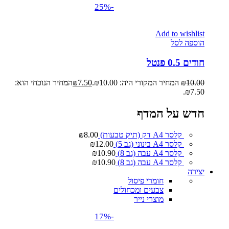
-25%
Add to wishlist
הוספה לסל
חודים 0.5 פנטל
10.00
₪
המחיר המקורי היה: ₪10.00.
7.50
₪
המחיר הנוכחי הוא:
₪7.50.
חדש על המדף
קלסר A4 דק (תיק טבעות)
8.00
₪
קלסר A4 בינוני (גב 5)
12.00
₪
קלסר A4 עבה (גב 8)
10.90
₪
קלסר A4 עבה (גב 8)
10.90
₪
יצירה
חומרי פיסול
צבעים ומכחולים
מוצרי נייר
-17%