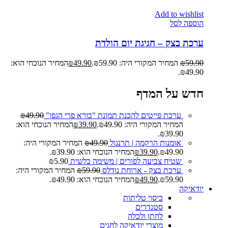
Add to wishlist
הוספה לסל
ערכת בצק – חגיגת יום הולדת
59.90
₪
המחיר המקורי היה: ₪59.90.
49.90
₪
המחיר הנוכחי הוא:
₪49.90.
חדש על המדף
ערכת פייטים להכנת תמונת "בורא פרי הגפן"
49.90
₪
המחיר המקורי היה: ₪49.90.
39.90
₪
המחיר הנוכחי הוא:
₪39.90.
אומנות הרקמה | תרנגול
49.90
₪
המחיר המקורי היה:
₪49.90.
39.90
₪
המחיר הנוכחי הוא: ₪39.90.
שטיח צביעה לפורים | משימה בלשית
5.90
₪
ערכת בצק - ארוחת נודלס
59.90
₪
המחיר המקורי היה:
₪59.90.
49.90
₪
המחיר הנוכחי הוא: ₪49.90.
יודאיקה
כיסוי טליתות
סטנדרים
לחתן ולכלה
מוצרי יודאיקה לחגים