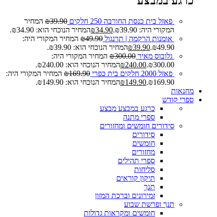
כרגע במבצע
פאזל בית כנסת החורבה 250 חלקים
39.90
₪
המחיר
המקורי היה: ₪39.90.
34.90
₪
המחיר הנוכחי הוא: ₪34.90.
אומנות הרקמה | תרנגול
49.90
₪
המחיר המקורי היה:
₪49.90.
39.90
₪
המחיר הנוכחי הוא: ₪39.90.
גלובוס מאיר
300.00
₪
המחיר המקורי היה:
₪300.00.
240.00
₪
המחיר הנוכחי הוא: ₪240.00.
פאזל 2000 חלקים בית כפרי
169.90
₪
המחיר המקורי היה:
₪169.90.
149.90
₪
המחיר הנוכחי הוא: ₪149.90.
מחנאות
ספרי קודש
כרגע במבצע
מבצע
ספרי מתנה
סידורים חומשים ומחזורים
סידורים
חומשים
מחזורים
ספרי תהילים
סליחות
תיקון קוראים
תנך
זמירונים וברכת המזון
תנך ופרשת שבוע
חומשים ומקראות גדולות