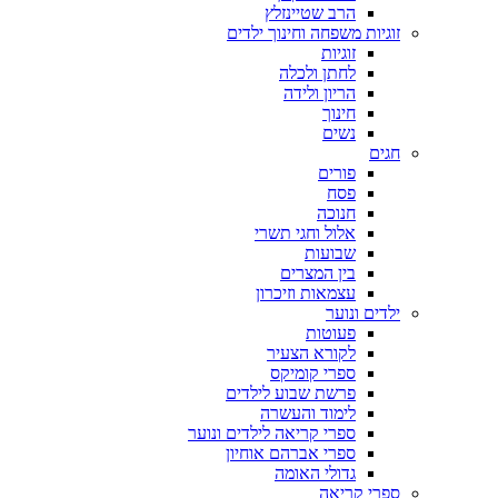
הרב שטיינזלץ
זוגיות משפחה וחינוך ילדים
זוגיות
לחתן ולכלה
הריון ולידה
חינוך
נשים
חגים
פורים
פסח
חנוכה
אלול וחגי תשרי
שבועות
בין המצרים
עצמאות וזיכרון
ילדים ונוער
פעוטות
לקורא הצעיר
ספרי קומיקס
פרשת שבוע לילדים
לימוד והעשרה
ספרי קריאה לילדים ונוער
ספרי אברהם אוחיון
גדולי האומה
ספרי קריאה