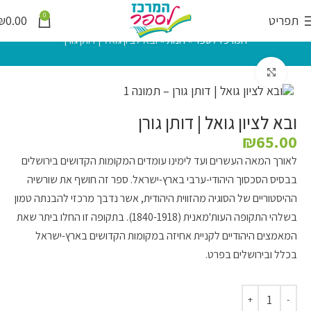
0
תפריט
0.00
₪
המרכז לספר
»
חנות
»
ובא לציון גואל | דותן גורן
לחץ להגדלה
ובא לציון גואל | דותן גורן
₪
65.00
לאורך המאה העשרים ועד לימינו עומדים המקומות הקדושים בירושלים
בבסיס הסכסוך היהודי-ערבי בארץ-ישראל. ספר זה חושף את שורשיה
ההיסטוריים של הסוגיה מהזווית היהודית, אשר נדבך מרכזי להבנתה טמון
בשלהי התקופה העות'מאנית (1840-1918). בתקופה זו החלו ביתר שאת
המאמצים היהודיים לקניית אחיזה במקומות הקדושים בארץ-ישראל
בכלל ובירושלים בפרט.