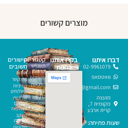
מוצרים קשורים
דברו איתנו
בקרו אותנו
קטגוריות
קישורים
תשמישי
חשובים
בחנות
02-9961079
קדושה
אודות
וואטסאפ
משחקים
צרו קשר
מחנאות
מדיניות
sfarim.k4@gmail.com
ספרי
משלוחים
קודש
מועצה
מדיניות
ספרי
החזרים
מקומית 7,
לימוד
והחלפות
קרית ארבע
ציוד
מעקב
לביה"ס
הזמנות
שעות פתיחה:
וגן
מדיניות