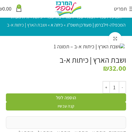
0
תפריט
0.00
₪
המרכז לספר
»
חנות
»
ספרי לימוד
»
בתי ספר + כיתות
»
ת"ת מערת
המכפלה-זילברמן | מעודכן תשפ"ג
»
כיתה א
»
ושבת הארץ | כיתות א-ב
לחץ להגדלה
ושבת הארץ | כיתות א-ב
₪
32.00
הוספה לסל
קנה עכשיו