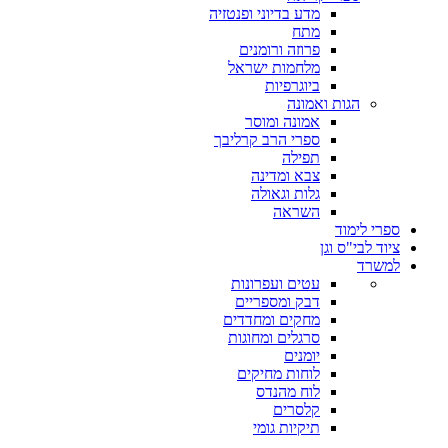
מדע בדיוני ופנטזיה
מתח
פרוזה ורומנים
מלחמות ישראל
ביוגרפיות
הגות ואמונה
אמונה ומוסר
ספרי הרב קרליבך
תפילה
צבא ומדינה
גלות וגאולה
השראה
ספרי לימוד
ציוד לבי"ס וגן
למשרד
עטים ועפרונות
דבק ומספריים
מחקים ומחדדים
סרגלים ומחוגות
יומנים
לוחות מחיקים
לוח מהנדס
קלסרים
תיקיות גומי