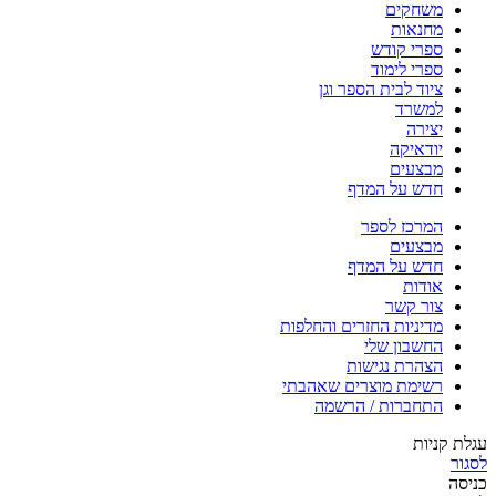
משחקים
מחנאות
ספרי קודש
ספרי לימוד
ציוד לבית הספר וגן
למשרד
יצירה
יודאיקה
מבצעים
חדש על המדף
המרכז לספר
מבצעים
חדש על המדף
אודות
צור קשר
מדיניות החזרים והחלפות
החשבון שלי
הצהרת נגישות
רשימת מוצרים שאהבתי
התחברות / הרשמה
עגלת קניות
לסגור
כניסה