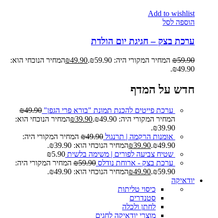
Add to wishlist
הוספה לסל
ערכת בצק – חגיגת יום הולדת
59.90
₪
המחיר המקורי היה: ₪59.90.
49.90
₪
המחיר הנוכחי הוא:
₪49.90.
חדש על המדף
ערכת פייטים להכנת תמונת "בורא פרי הגפן"
49.90
₪
המחיר המקורי היה: ₪49.90.
39.90
₪
המחיר הנוכחי הוא:
₪39.90.
אומנות הרקמה | תרנגול
49.90
₪
המחיר המקורי היה:
₪49.90.
39.90
₪
המחיר הנוכחי הוא: ₪39.90.
שטיח צביעה לפורים | משימה בלשית
5.90
₪
ערכת בצק - ארוחת נודלס
59.90
₪
המחיר המקורי היה:
₪59.90.
49.90
₪
המחיר הנוכחי הוא: ₪49.90.
יודאיקה
כיסוי טליתות
סטנדרים
לחתן ולכלה
מוצרי יודאיקה לחגים