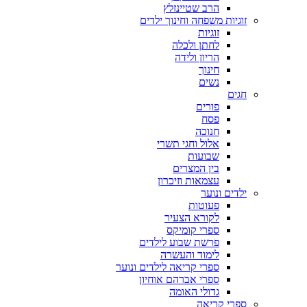
הרב שטיינזלץ
זוגיות משפחה וחינוך ילדים
זוגיות
לחתן ולכלה
הריון ולידה
חינוך
נשים
חגים
פורים
פסח
חנוכה
אלול וחגי תשרי
שבועות
בין המצרים
עצמאות וזיכרון
ילדים ונוער
פעוטות
לקורא הצעיר
ספרי קומיקס
פרשת שבוע לילדים
לימוד והעשרה
ספרי קריאה לילדים ונוער
ספרי אברהם אוחיון
גדולי האומה
ספרי קריאה