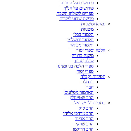
פירושים על התורה
פירושים על הנ"ך
ספרים לשולחן השבת
פרשת שבוע לילדים
גמרא ומשניות
משניות
תלמוד בבלי
תלמוד ירושלמי
תלמוד מבואר
הלכה וספרי יסוד
משנה ברורה
שולחן ערוך
ספרי הלכה בני זמנינו
ספרי יסוד
חסידות וקבלה
ברסלב
חבד
האדמור מסלונים
הרב שטיינזלץ
כתבי גדולי ישראל
הרב קוק
הרב מרדכי אליהו
הרב אבינר
הרב שרקי
הרב דרוקמן