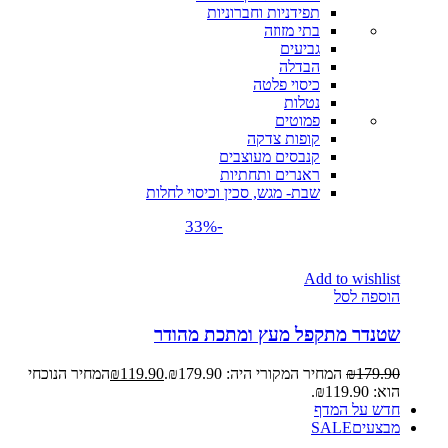
תפידניות וחברוניות
בתי מזוזה
גביעים
הבדלה
כיסוי פלטה
נטלות
פמוטים
קופות צדקה
קנבסים מעוצבים
ראנרים ותחתיות
שבת- מגש, סכין וכיסוי לחלות
-33%
Add to wishlist
הוספה לסל
שטנדר מתקפל מעץ ומתכת מהודר
179.90
₪
המחיר המקורי היה: ₪179.90.
119.90
₪
המחיר הנוכחי
הוא: ₪119.90.
חדש על המדף
מבצעים
SALE