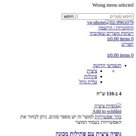
Wrong menu selected
חיפוש
02-9961079
התחברות / הרשמה
רשימת מוצרים שאהבתי
₪
0.00
items
0
תפריט
₪
0.00
items
0
תשמישי קדושה
ציצית
פתילות
טלית גדול
4 ב-110 ש"ח
Add to wishlist
בחר אפשרויות
למוצר זה יש מספר סוגים. ניתן לבחור את
האפשרויות בעמוד המוצר
גופיה ציצית עם פתילות מכונה