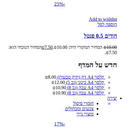
-25%
Add to wishlist
הוספה לסל
חודים 0.5 פנטל
10.00
₪
המחיר המקורי היה: ₪10.00.
7.50
₪
המחיר הנוכחי הוא:
₪7.50.
חדש על המדף
קלסר A4 דק (תיק טבעות)
8.00
₪
קלסר A4 בינוני (גב 5)
12.00
₪
קלסר A4 עבה (גב 8)
10.90
₪
קלסר A4 עבה (גב 8)
10.90
₪
יצירה
חומרי פיסול
צבעים ומכחולים
מוצרי נייר
-17%