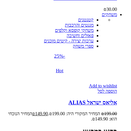
₪
30.00
משחקים
קטנטנים
מגנטים והרכבות
משחקי קופסא וקלפים
פאזלים וחשיבה
ערכות יצירה - קיטים מוכנים
ספרי משחק
-25%
Hot
Add to wishlist
הוספה לסל
אליאס ישראל ALIAS
199.00
₪
המחיר המקורי היה: ₪199.00.
149.90
₪
המחיר הנוכחי
הוא: ₪149.90.