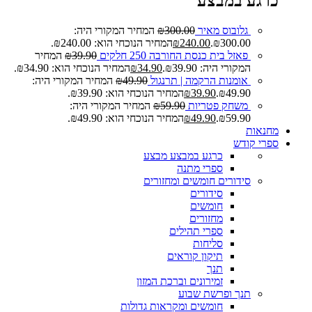
כרגע במבצע
גלובוס מאיר
300.00
₪
המחיר המקורי היה:
₪300.00.
240.00
₪
המחיר הנוכחי הוא: ₪240.00.
פאזל בית כנסת החורבה 250 חלקים
39.90
₪
המחיר
המקורי היה: ₪39.90.
34.90
₪
המחיר הנוכחי הוא: ₪34.90.
אומנות הרקמה | תרנגול
49.90
₪
המחיר המקורי היה:
₪49.90.
39.90
₪
המחיר הנוכחי הוא: ₪39.90.
משחק פטריות
59.90
₪
המחיר המקורי היה:
₪59.90.
49.90
₪
המחיר הנוכחי הוא: ₪49.90.
מחנאות
ספרי קודש
כרגע במבצע
מבצע
ספרי מתנה
סידורים חומשים ומחזורים
סידורים
חומשים
מחזורים
ספרי תהילים
סליחות
תיקון קוראים
תנך
זמירונים וברכת המזון
תנך ופרשת שבוע
חומשים ומקראות גדולות