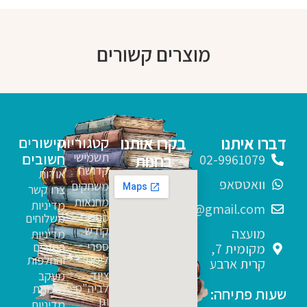
מוצרים קשורים
דברו איתנו
בקרו אותנו
קטגוריות
קישורים
תשמישי
חשובים
בחנות
02-9961079
קדושה
אודות
וואטסאפ
משחקים
צרו קשר
מחנאות
מדיניות
sfarim.k4@gmail.com
ספרי
משלוחים
קודש
מועצה
מדיניות
ספרי
החזרים
מקומית 7,
לימוד
והחלפות
קרית ארבע
ציוד
מעקב
לביה"ס
הזמנות
שעות פתיחה:
וגן
מדיניות