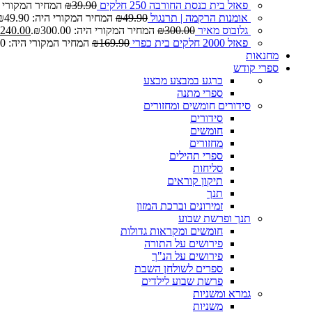
פאזל בית כנסת החורבה 250 חלקים
39.90
₪
המחיר המקורי היה: 0
אומנות הרקמה | תרנגול
49.90
₪
המחיר המקורי היה: ₪49.90.
גלובוס מאיר
300.00
₪
המחיר המקורי היה: ₪300.00.
240.00
פאזל 2000 חלקים בית כפרי
169.90
₪
המחיר המקורי היה: ₪169.90.
מחנאות
ספרי קודש
כרגע במבצע
מבצע
ספרי מתנה
סידורים חומשים ומחזורים
סידורים
חומשים
מחזורים
ספרי תהילים
סליחות
תיקון קוראים
תנך
זמירונים וברכת המזון
תנך ופרשת שבוע
חומשים ומקראות גדולות
פירושים על התורה
פירושים על הנ"ך
ספרים לשולחן השבת
פרשת שבוע לילדים
גמרא ומשניות
משניות