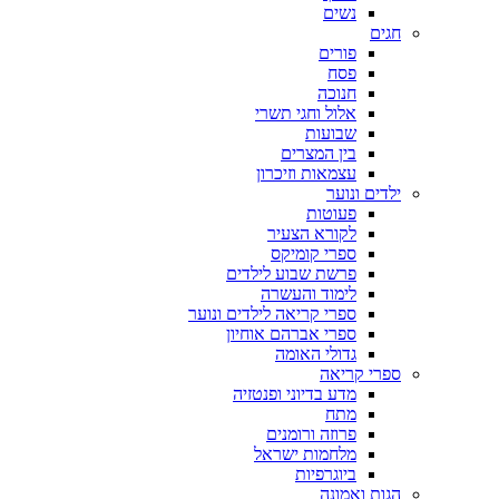
נשים
חגים
פורים
פסח
חנוכה
אלול וחגי תשרי
שבועות
בין המצרים
עצמאות וזיכרון
ילדים ונוער
פעוטות
לקורא הצעיר
ספרי קומיקס
פרשת שבוע לילדים
לימוד והעשרה
ספרי קריאה לילדים ונוער
ספרי אברהם אוחיון
גדולי האומה
ספרי קריאה
מדע בדיוני ופנטזיה
מתח
פרוזה ורומנים
מלחמות ישראל
ביוגרפיות
הגות ואמונה