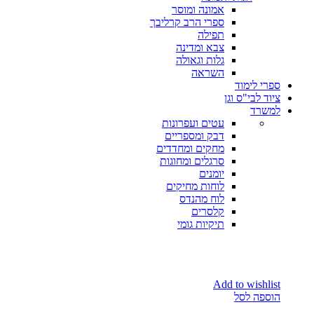
אמונה ומוסר
ספרי הרב קרליבך
תפילה
צבא ומדינה
גלות וגאולה
השראה
ספרי לימוד
ציוד לבי"ס וגן
למשרד
עטים ועפרונות
דבק ומספריים
מחקים ומחדדים
סרגלים ומחוגות
יומנים
לוחות מחיקים
לוח מהנדס
קלסרים
תיקיות גומי
Add to wishlist
הוספה לסל