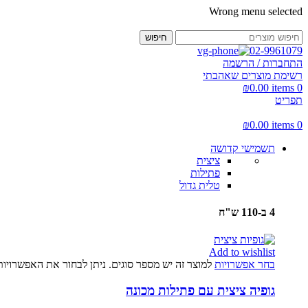
Wrong menu selected
חיפוש
02-9961079
התחברות / הרשמה
רשימת מוצרים שאהבתי
₪
0.00
items
0
תפריט
₪
0.00
items
0
תשמישי קדושה
ציצית
פתילות
טלית גדול
4 ב-110 ש"ח
Add to wishlist
בחר אפשרויות
למוצר זה יש מספר סוגים. ניתן לבחור את האפשרויו
גופיה ציצית עם פתילות מכונה