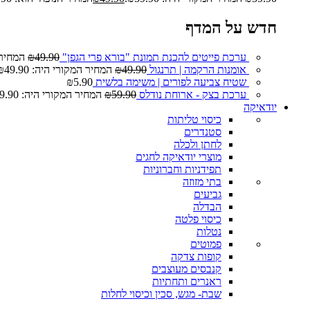
חדש על המדף
ערכת פייטים להכנת תמונת "בורא פרי הגפן"
49.90
₪
המחיר המ
אומנות הרקמה | תרנגול
49.90
₪
המחיר המקורי היה: ₪49.90.
שטיח צביעה לפורים | משימה בלשית
5.90
₪
ערכת בצק - ארוחת נודלס
59.90
₪
המחיר המקורי היה: ₪59.90.
יודאיקה
כיסוי טליתות
סטנדרים
לחתן ולכלה
מוצרי יודאיקה לחגים
תפידניות וחברוניות
בתי מזוזה
גביעים
הבדלה
כיסוי פלטה
נטלות
פמוטים
קופות צדקה
קנבסים מעוצבים
ראנרים ותחתיות
שבת- מגש, סכין וכיסוי לחלות