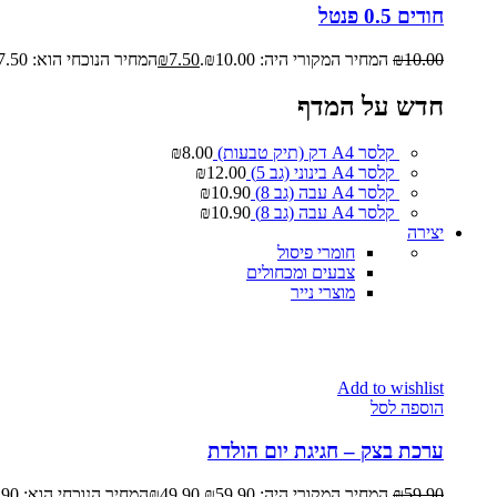
חודים 0.5 פנטל
10.00
₪
המחיר המקורי היה: ₪10.00.
7.50
₪
המחיר הנוכחי הוא: ₪7.50.
חדש על המדף
קלסר A4 דק (תיק טבעות)
8.00
₪
קלסר A4 בינוני (גב 5)
12.00
₪
קלסר A4 עבה (גב 8)
10.90
₪
קלסר A4 עבה (גב 8)
10.90
₪
יצירה
חומרי פיסול
צבעים ומכחולים
מוצרי נייר
Add to wishlist
הוספה לסל
ערכת בצק – חגיגת יום הולדת
59.90
₪
המחיר המקורי היה: ₪59.90.
49.90
₪
המחיר הנוכחי הוא: ₪49.90.