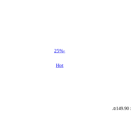
-25%
Hot
.