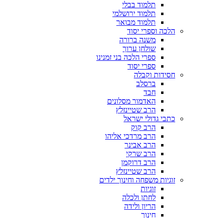
תלמוד בבלי
תלמוד ירושלמי
תלמוד מבואר
הלכה וספרי יסוד
משנה ברורה
שולחן ערוך
ספרי הלכה בני זמנינו
ספרי יסוד
חסידות וקבלה
ברסלב
חבד
האדמור מסלונים
הרב שטיינזלץ
כתבי גדולי ישראל
הרב קוק
הרב מרדכי אליהו
הרב אבינר
הרב שרקי
הרב דרוקמן
הרב שטיינזלץ
זוגיות משפחה וחינוך ילדים
זוגיות
לחתן ולכלה
הריון ולידה
חינוך