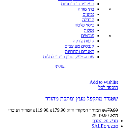
תפידניות וחברוניות
בתי מזוזה
גביעים
הבדלה
כיסוי פלטה
נטלות
פמוטים
קופות צדקה
קנבסים מעוצבים
ראנרים ותחתיות
שבת- מגש, סכין וכיסוי לחלות
-33%
Add to wishlist
הוספה לסל
שטנדר מתקפל מעץ ומתכת מהודר
179.90
₪
המחיר המקורי היה: ₪179.90.
119.90
₪
המחיר הנוכחי
הוא: ₪119.90.
חדש על המדף
מבצעים
SALE