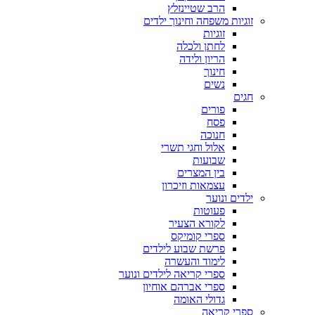
הרב שטיינזלץ
זוגיות משפחה וחינוך ילדים
זוגיות
לחתן ולכלה
הריון ולידה
חינוך
נשים
חגים
פורים
פסח
חנוכה
אלול וחגי תשרי
שבועות
בין המצרים
עצמאות וזיכרון
ילדים ונוער
פעוטות
לקורא הצעיר
ספרי קומיקס
פרשת שבוע לילדים
לימוד והעשרה
ספרי קריאה לילדים ונוער
ספרי אברהם אוחיון
גדולי האומה
ספרי קריאה