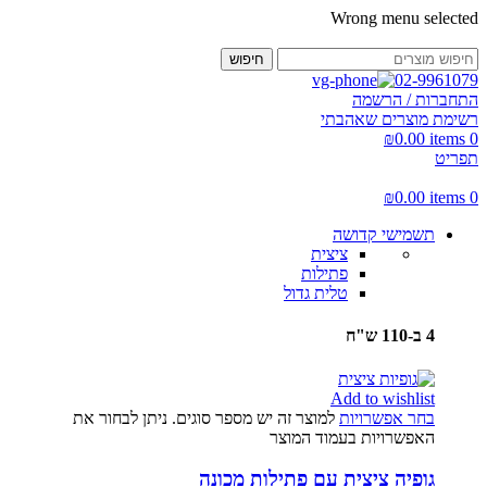
Wrong menu selected
חיפוש
02-9961079
התחברות / הרשמה
רשימת מוצרים שאהבתי
₪
0.00
items
0
תפריט
₪
0.00
items
0
תשמישי קדושה
ציצית
פתילות
טלית גדול
4 ב-110 ש"ח
Add to wishlist
בחר אפשרויות
למוצר זה יש מספר סוגים. ניתן לבחור את
האפשרויות בעמוד המוצר
גופיה ציצית עם פתילות מכונה