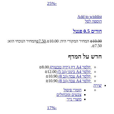
-25%
Add to wishlist
הוספה לסל
חודים 0.5 פנטל
10.00
₪
המחיר המקורי היה: ₪10.00.
7.50
₪
המחיר הנוכחי הוא:
₪7.50.
חדש על המדף
קלסר A4 דק (תיק טבעות)
8.00
₪
קלסר A4 בינוני (גב 5)
12.00
₪
קלסר A4 עבה (גב 8)
10.90
₪
קלסר A4 עבה (גב 8)
10.90
₪
יצירה
חומרי פיסול
צבעים ומכחולים
מוצרי נייר
-17%