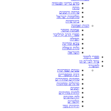
מדע בדיוני ופנטזיה
מתח
פרוזה ורומנים
מלחמות ישראל
ביוגרפיות
הגות ואמונה
אמונה ומוסר
ספרי הרב קרליבך
תפילה
צבא ומדינה
גלות וגאולה
השראה
ספרי לימוד
ציוד לבי"ס וגן
למשרד
עטים ועפרונות
דבק ומספריים
מחקים ומחדדים
סרגלים ומחוגות
יומנים
לוחות מחיקים
לוח מהנדס
קלסרים
תיקיות גומי