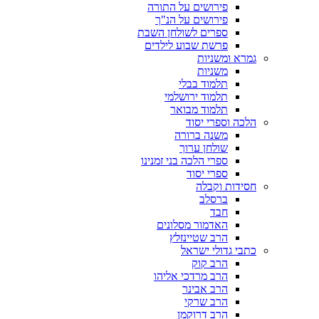
פירושים על התורה
פירושים על הנ"ך
ספרים לשולחן השבת
פרשת שבוע לילדים
גמרא ומשניות
משניות
תלמוד בבלי
תלמוד ירושלמי
תלמוד מבואר
הלכה וספרי יסוד
משנה ברורה
שולחן ערוך
ספרי הלכה בני זמנינו
ספרי יסוד
חסידות וקבלה
ברסלב
חבד
האדמור מסלונים
הרב שטיינזלץ
כתבי גדולי ישראל
הרב קוק
הרב מרדכי אליהו
הרב אבינר
הרב שרקי
הרב דרוקמן