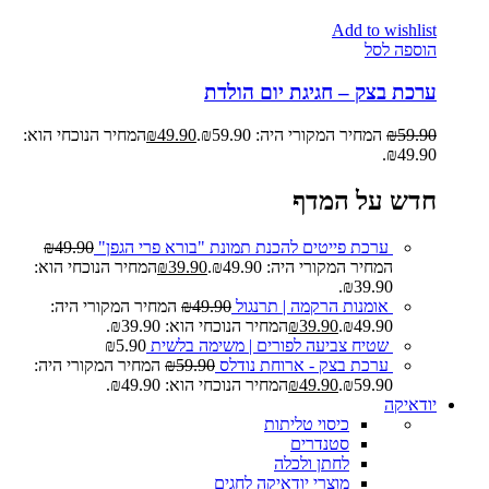
Add to wishlist
הוספה לסל
ערכת בצק – חגיגת יום הולדת
59.90
₪
המחיר המקורי היה: ₪59.90.
49.90
₪
המחיר הנוכחי הוא:
₪49.90.
חדש על המדף
ערכת פייטים להכנת תמונת "בורא פרי הגפן"
49.90
₪
המחיר המקורי היה: ₪49.90.
39.90
₪
המחיר הנוכחי הוא:
₪39.90.
אומנות הרקמה | תרנגול
49.90
₪
המחיר המקורי היה:
₪49.90.
39.90
₪
המחיר הנוכחי הוא: ₪39.90.
שטיח צביעה לפורים | משימה בלשית
5.90
₪
ערכת בצק - ארוחת נודלס
59.90
₪
המחיר המקורי היה:
₪59.90.
49.90
₪
המחיר הנוכחי הוא: ₪49.90.
יודאיקה
כיסוי טליתות
סטנדרים
לחתן ולכלה
מוצרי יודאיקה לחגים