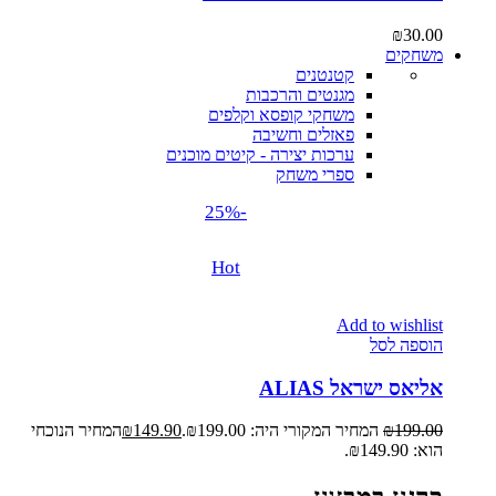
₪
30.00
משחקים
קטנטנים
מגנטים והרכבות
משחקי קופסא וקלפים
פאזלים וחשיבה
ערכות יצירה - קיטים מוכנים
ספרי משחק
-25%
Hot
Add to wishlist
הוספה לסל
אליאס ישראל ALIAS
199.00
₪
המחיר המקורי היה: ₪199.00.
149.90
₪
המחיר הנוכחי
הוא: ₪149.90.