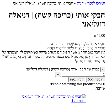
המרכז לספר
»
חנות
»
חבקי אותי (כריכה קשה) | דניאלה דוגליאני
חבקי אותי (כריכה קשה) | דניאלה
דוגליאני
₪
45.00
חַבְּקִי אוֹתִי בַּבֹּקֶר כְּשֶׁהַשֶּׁמֶשׁ רַק זוֹרַחַת.
חַבְּקִי אוֹתִי בֵּין הָעֵצִים אֲשֶׁר פּוֹרְחִים בְּנַחַת.
אֵין דָּבָר טוֹב יוֹתֵר מֵאֲשֶׁר חִבּוּק חַם וְאוֹהֵב בְּדִיּוּק כְּשֶׁזְּקוּקִים לוֹ. הִצְטָרְפוּ אֶל
הָאַרְנָבוֹן הַקָּטָן וְאֶל אִמָּא שֶׁלּוֹ בְּסֵפֶר מַקְסִים זֶה שֶׁכֻּלּוֹ חִבּוּקִים וְאַהֲבָה, וְאוּלַי
גַּם אַתֶּם תִּזְכּוּ בְּחִבּוּק!
כמות של חבקי אותי (כריכה קשה) | דניאלה דוגליאני
הוספה לסל
קנה עכשיו
People watching this product now!
0
שיתפו: