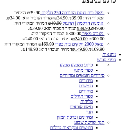
כרגע במבצע
פאזל בית כנסת החורבה 250 חלקים
39.90
₪
המחיר
המקורי היה: ₪39.90.
34.90
₪
המחיר הנוכחי הוא: ₪34.90.
אומנות הרקמה | תרנגול
49.90
₪
המחיר המקורי היה:
₪49.90.
39.90
₪
המחיר הנוכחי הוא: ₪39.90.
גלובוס מאיר
300.00
₪
המחיר המקורי היה:
₪300.00.
240.00
₪
המחיר הנוכחי הוא: ₪240.00.
פאזל 2000 חלקים בית כפרי
169.90
₪
המחיר המקורי היה:
₪169.90.
149.90
₪
המחיר הנוכחי הוא: ₪149.90.
מחנאות
ספרי קודש
כרגע במבצע
מבצע
ספרי מתנה
סידורים חומשים ומחזורים
סידורים
חומשים
מחזורים
ספרי תהילים
סליחות
תיקון קוראים
תנך
זמירונים וברכת המזון
תנך ופרשת שבוע
חומשים ומקראות גדולות