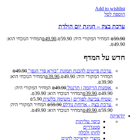
Add to wishlist
הוספה לסל
ערכת בצק – חגיגת יום הולדת
59.90
₪
המחיר המקורי היה: ₪59.90.
49.90
₪
המחיר הנוכחי הוא:
₪49.90.
חדש על המדף
ערכת פייטים להכנת תמונת "בורא פרי הגפן"
49.90
₪
המחיר המקורי היה: ₪49.90.
39.90
₪
המחיר הנוכחי הוא:
₪39.90.
אומנות הרקמה | תרנגול
49.90
₪
המחיר המקורי היה:
₪49.90.
39.90
₪
המחיר הנוכחי הוא: ₪39.90.
שטיח צביעה לפורים | משימה בלשית
5.90
₪
ערכת בצק - ארוחת נודלס
59.90
₪
המחיר המקורי היה:
₪59.90.
49.90
₪
המחיר הנוכחי הוא: ₪49.90.
יודאיקה
כיסוי טליתות
סטנדרים
לחתן ולכלה
מוצרי יודאיקה לחגים