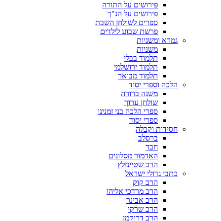
פירושים על התורה
פירושים על הנ"ך
ספרים לשולחן השבת
פרשת שבוע לילדים
גמרא ומשניות
משניות
תלמוד בבלי
תלמוד ירושלמי
תלמוד מבואר
הלכה וספרי יסוד
משנה ברורה
שולחן ערוך
ספרי הלכה בני זמנינו
ספרי יסוד
חסידות וקבלה
ברסלב
חבד
האדמור מסלונים
הרב שטיינזלץ
כתבי גדולי ישראל
הרב קוק
הרב מרדכי אליהו
הרב אבינר
הרב שרקי
הרב דרוקמן