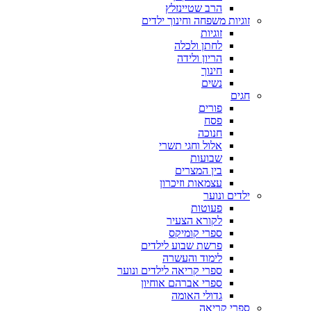
הרב שטיינזלץ
זוגיות משפחה וחינוך ילדים
זוגיות
לחתן ולכלה
הריון ולידה
חינוך
נשים
חגים
פורים
פסח
חנוכה
אלול וחגי תשרי
שבועות
בין המצרים
עצמאות וזיכרון
ילדים ונוער
פעוטות
לקורא הצעיר
ספרי קומיקס
פרשת שבוע לילדים
לימוד והעשרה
ספרי קריאה לילדים ונוער
ספרי אברהם אוחיון
גדולי האומה
ספרי קריאה