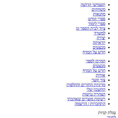
תשמישי קדושה
משחקים
מחנאות
ספרי קודש
ספרי לימוד
ציוד לבית הספר וגן
למשרד
יצירה
יודאיקה
מבצעים
חדש על המדף
המרכז לספר
מבצעים
חדש על המדף
אודות
צור קשר
מדיניות החזרים והחלפות
החשבון שלי
הצהרת נגישות
רשימת מוצרים שאהבתי
התחברות / הרשמה
עגלת קניות
לסגור