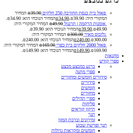
כרגע במבצע
פאזל בית כנסת החורבה 250 חלקים
39.90
₪
המחיר
המקורי היה: ₪39.90.
34.90
₪
המחיר הנוכחי הוא: ₪34.90.
אומנות הרקמה | תרנגול
49.90
₪
המחיר המקורי היה:
₪49.90.
39.90
₪
המחיר הנוכחי הוא: ₪39.90.
גלובוס מאיר
300.00
₪
המחיר המקורי היה:
₪300.00.
240.00
₪
המחיר הנוכחי הוא: ₪240.00.
פאזל 2000 חלקים בית כפרי
169.90
₪
המחיר המקורי היה:
₪169.90.
149.90
₪
המחיר הנוכחי הוא: ₪149.90.
מחנאות
ספרי קודש
כרגע במבצע
מבצע
ספרי מתנה
סידורים חומשים ומחזורים
סידורים
חומשים
מחזורים
ספרי תהילים
סליחות
תיקון קוראים
תנך
זמירונים וברכת המזון
תנך ופרשת שבוע
חומשים ומקראות גדולות