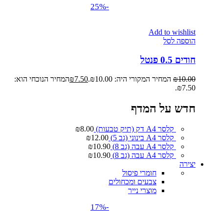
-25%
Add to wishlist
הוספה לסל
חודים 0.5 פנטל
10.00
₪
המחיר המקורי היה: ₪10.00.
7.50
₪
המחיר הנוכחי הוא:
₪7.50.
חדש על המדף
קלסר A4 דק (תיק טבעות)
8.00
₪
קלסר A4 בינוני (גב 5)
12.00
₪
קלסר A4 עבה (גב 8)
10.90
₪
קלסר A4 עבה (גב 8)
10.90
₪
יצירה
חומרי פיסול
צבעים ומכחולים
מוצרי נייר
-17%