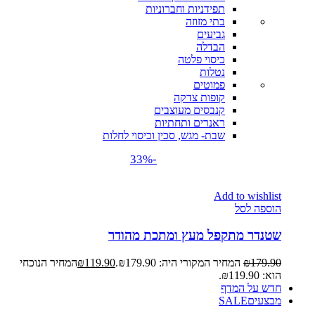
תפידניות וחברוניות
בתי מזוזה
גביעים
הבדלה
כיסוי פלטה
נטלות
פמוטים
קופות צדקה
קנבסים מעוצבים
ראנרים ותחתיות
שבת- מגש, סכין וכיסוי לחלות
-33%
Add to wishlist
הוספה לסל
שטנדר מתקפל מעץ ומתכת מהודר
179.90
₪
המחיר המקורי היה: ₪179.90.
119.90
₪
המחיר הנוכחי
הוא: ₪119.90.
חדש על המדף
מבצעים
SALE