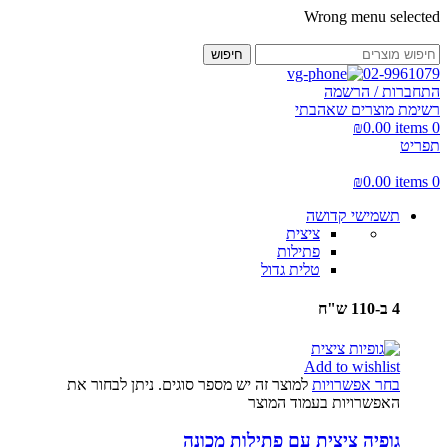
Wrong menu selected
חיפוש
02-9961079
התחברות / הרשמה
רשימת מוצרים שאהבתי
₪
0.00
items
0
תפריט
₪
0.00
items
0
תשמישי קדושה
ציצית
פתילות
טלית גדול
4 ב-110 ש"ח
Add to wishlist
בחר אפשרויות
למוצר זה יש מספר סוגים. ניתן לבחור את
האפשרויות בעמוד המוצר
גופיה ציצית עם פתילות מכונה