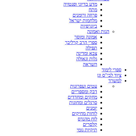
מדע בדיוני ופנטזיה
מתח
פרוזה ורומנים
מלחמות ישראל
ביוגרפיות
הגות ואמונה
אמונה ומוסר
ספרי הרב קרליבך
תפילה
צבא ומדינה
גלות וגאולה
השראה
ספרי לימוד
ציוד לבי"ס וגן
למשרד
עטים ועפרונות
דבק ומספריים
מחקים ומחדדים
סרגלים ומחוגות
יומנים
לוחות מחיקים
לוח מהנדס
קלסרים
תיקיות גומי