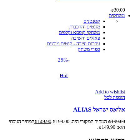
₪
30.00
משחקים
קטנטנים
מגנטים והרכבות
משחקי קופסא וקלפים
פאזלים וחשיבה
ערכות יצירה - קיטים מוכנים
ספרי משחק
-25%
Hot
Add to wishlist
הוספה לסל
אליאס ישראל ALIAS
199.00
₪
המחיר המקורי היה: ₪199.00.
149.90
₪
המחיר הנוכחי
הוא: ₪149.90.