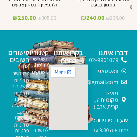
-18%
-19%
במגוון צבעים
ולתפילין – במגוון צבעים
₪
250.00
₪
240.00
₪
305.00
₪
295.00
דברו איתנו
בקרו אותנו
קטגוריות
קישורים
תשמישי
חשובים
בחנות
02-9961079
קדושה
אודות
וואטסאפ
משחקים
צרו קשר
מחנאות
מדיניות
sfarim.k4@gmail.com
ספרי
משלוחים
קודש
מועצה
מדיניות
ספרי
החזרים
מקומית 7,
לימוד
והחלפות
קרית ארבע
ציוד
מעקב
לביה"ס
הזמנות
שעות פתיחה:
וגן
מדיניות
ימים א-ה 9.00 עד
למשרד
פרטיות