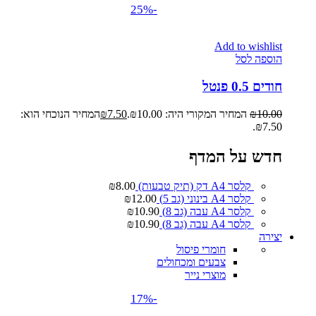
-25%
Add to wishlist
הוספה לסל
חודים 0.5 פנטל
10.00
₪
המחיר המקורי היה: ₪10.00.
7.50
₪
המחיר הנוכחי הוא:
₪7.50.
חדש על המדף
קלסר A4 דק (תיק טבעות)
8.00
₪
קלסר A4 בינוני (גב 5)
12.00
₪
קלסר A4 עבה (גב 8)
10.90
₪
קלסר A4 עבה (גב 8)
10.90
₪
יצירה
חומרי פיסול
צבעים ומכחולים
מוצרי נייר
-17%