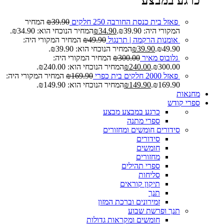
כרגע במבצע
פאזל בית כנסת החורבה 250 חלקים
39.90
₪
המחיר
המקורי היה: ₪39.90.
34.90
₪
המחיר הנוכחי הוא: ₪34.90.
אומנות הרקמה | תרנגול
49.90
₪
המחיר המקורי היה:
₪49.90.
39.90
₪
המחיר הנוכחי הוא: ₪39.90.
גלובוס מאיר
300.00
₪
המחיר המקורי היה:
₪300.00.
240.00
₪
המחיר הנוכחי הוא: ₪240.00.
פאזל 2000 חלקים בית כפרי
169.90
₪
המחיר המקורי היה:
₪169.90.
149.90
₪
המחיר הנוכחי הוא: ₪149.90.
מחנאות
ספרי קודש
כרגע במבצע
מבצע
ספרי מתנה
סידורים חומשים ומחזורים
סידורים
חומשים
מחזורים
ספרי תהילים
סליחות
תיקון קוראים
תנך
זמירונים וברכת המזון
תנך ופרשת שבוע
חומשים ומקראות גדולות