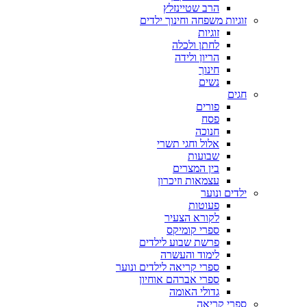
הרב שטיינזלץ
זוגיות משפחה וחינוך ילדים
זוגיות
לחתן ולכלה
הריון ולידה
חינוך
נשים
חגים
פורים
פסח
חנוכה
אלול וחגי תשרי
שבועות
בין המצרים
עצמאות וזיכרון
ילדים ונוער
פעוטות
לקורא הצעיר
ספרי קומיקס
פרשת שבוע לילדים
לימוד והעשרה
ספרי קריאה לילדים ונוער
ספרי אברהם אוחיון
גדולי האומה
ספרי קריאה