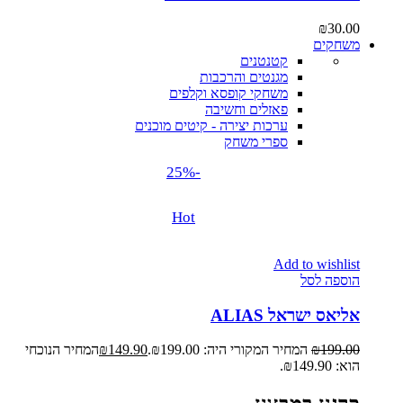
₪
30.00
משחקים
קטנטנים
מגנטים והרכבות
משחקי קופסא וקלפים
פאזלים וחשיבה
ערכות יצירה - קיטים מוכנים
ספרי משחק
-25%
Hot
Add to wishlist
הוספה לסל
אליאס ישראל ALIAS
199.00
₪
המחיר המקורי היה: ₪199.00.
149.90
₪
המחיר הנוכחי
הוא: ₪149.90.