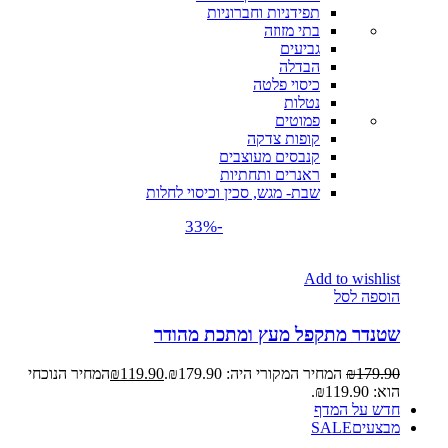
תפידניות וחברוניות
בתי מזוזה
גביעים
הבדלה
כיסוי פלטה
נטלות
פמוטים
קופות צדקה
קנבסים מעוצבים
ראנרים ותחתיות
שבת- מגש, סכין וכיסוי לחלות
-33%
Add to wishlist
הוספה לסל
שטנדר מתקפל מעץ ומתכת מהודר
179.90
₪
המחיר המקורי היה: ₪179.90.
119.90
₪
המחיר הנוכחי
הוא: ₪119.90.
חדש על המדף
מבצעים
SALE