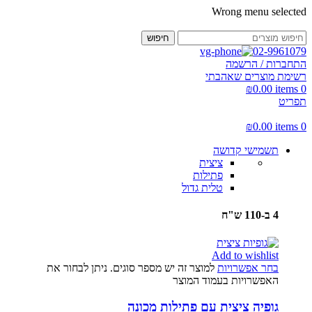
Wrong menu selected
חיפוש
02-9961079
התחברות / הרשמה
רשימת מוצרים שאהבתי
₪
0.00
items
0
תפריט
₪
0.00
items
0
תשמישי קדושה
ציצית
פתילות
טלית גדול
4 ב-110 ש"ח
Add to wishlist
בחר אפשרויות
למוצר זה יש מספר סוגים. ניתן לבחור את
האפשרויות בעמוד המוצר
גופיה ציצית עם פתילות מכונה