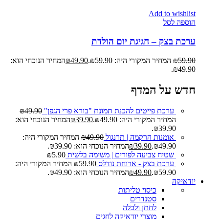
Add to wishlist
הוספה לסל
ערכת בצק – חגיגת יום הולדת
59.90
₪
המחיר המקורי היה: ₪59.90.
49.90
₪
המחיר הנוכחי הוא:
₪49.90.
חדש על המדף
ערכת פייטים להכנת תמונת "בורא פרי הגפן"
49.90
₪
המחיר המקורי היה: ₪49.90.
39.90
₪
המחיר הנוכחי הוא:
₪39.90.
אומנות הרקמה | תרנגול
49.90
₪
המחיר המקורי היה:
₪49.90.
39.90
₪
המחיר הנוכחי הוא: ₪39.90.
שטיח צביעה לפורים | משימה בלשית
5.90
₪
ערכת בצק - ארוחת נודלס
59.90
₪
המחיר המקורי היה:
₪59.90.
49.90
₪
המחיר הנוכחי הוא: ₪49.90.
יודאיקה
כיסוי טליתות
סטנדרים
לחתן ולכלה
מוצרי יודאיקה לחגים