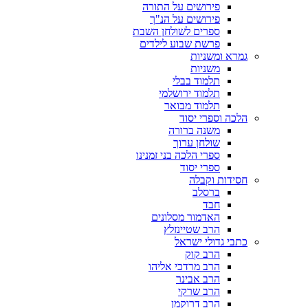
פירושים על התורה
פירושים על הנ"ך
ספרים לשולחן השבת
פרשת שבוע לילדים
גמרא ומשניות
משניות
תלמוד בבלי
תלמוד ירושלמי
תלמוד מבואר
הלכה וספרי יסוד
משנה ברורה
שולחן ערוך
ספרי הלכה בני זמנינו
ספרי יסוד
חסידות וקבלה
ברסלב
חבד
האדמור מסלונים
הרב שטיינזלץ
כתבי גדולי ישראל
הרב קוק
הרב מרדכי אליהו
הרב אבינר
הרב שרקי
הרב דרוקמן