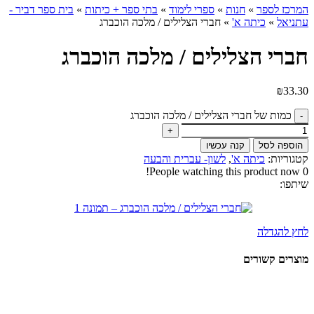
המרכז לספר
»
חנות
»
ספרי לימוד
»
בתי ספר + כיתות
»
בית ספר דביר -
עתניאל
»
כיתה א'
»
חברי הצלילים / מלכה הוכברג
חברי הצלילים / מלכה הוכברג
₪
33.30
כמות של חברי הצלילים / מלכה הוכברג
הוספה לסל
קנה עכשיו
קטגוריות:
כיתה א'
,
לשון- עברית והבעה
People watching this product now!
0
שיתפו:
לחץ להגדלה
מוצרים קשורים