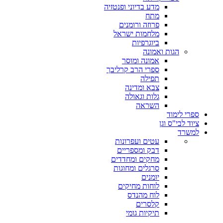
מדע בדיוני ופנטזיה
מתח
פרוזה ורומנים
מלחמות ישראל
ביוגרפיות
הגות ואמונה
אמונה ומוסר
ספרי הרב קרליבך
תפילה
צבא ומדינה
גלות וגאולה
השראה
ספרי לימוד
ציוד לבי"ס וגן
למשרד
עטים ועפרונות
דבק ומספריים
מחקים ומחדדים
סרגלים ומחוגות
יומנים
לוחות מחיקים
לוח מהנדס
קלסרים
תיקיות גומי