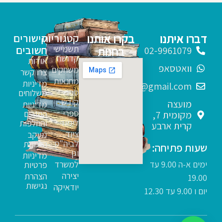
דברו איתנו
בקרו אותנו
קטגוריות
קישורים
תשמישי
חשובים
בחנות
02-9961079
קדושה
אודות
וואטסאפ
משחקים
צרו קשר
מחנאות
מדיניות
sfarim.k4@gmail.com
ספרי
משלוחים
קודש
מועצה
מדיניות
ספרי
החזרים
מקומית 7,
לימוד
והחלפות
קרית ארבע
ציוד
מעקב
לביה"ס
הזמנות
שעות פתיחה:
וגן
מדיניות
ימים א-ה 9.00 עד
למשרד
פרטיות
יצירה
הצהרת
19.00
נגישות
יודאיקה
יום ו 9.00 עד 12.30