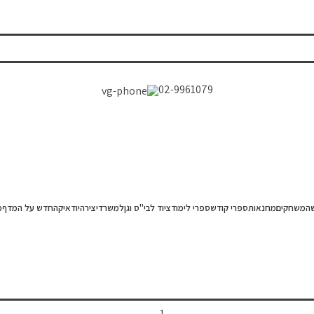
02-9961079
ה
משחקים
מחנאות
ספרי קודש
ספרי לימוד
ציוד לבי"ס וגן
למשרד
יצירה
יודאיקה
חדש על המדף
מ
 בנות
»
כיתה ח'
»
חומש בראשית – תורת חיים