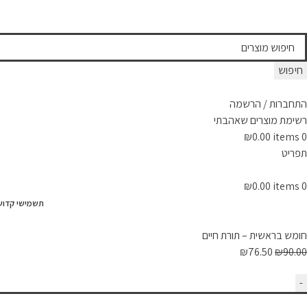
חיפוש
התחברות / הרשמה
רשימת מוצרים שאהבתי
₪
0.00
items
0
תפריט
₪
0.00
items
0
תשמישי קדוש
המרכז לספר
»
חנות
»
ספרי לימוד
»
בתי ספר + כיתות
»
בי"ס סוסיא
»
בי"ס סוסיא
חומש בראשית – תורת חיים
₪
76.50
₪
90.00