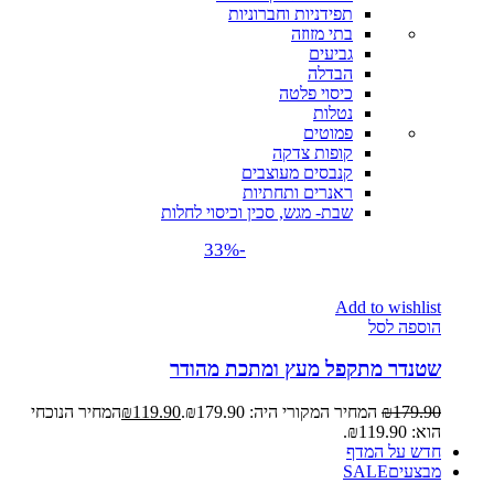
תפידניות וחברוניות
בתי מזוזה
גביעים
הבדלה
כיסוי פלטה
נטלות
פמוטים
קופות צדקה
קנבסים מעוצבים
ראנרים ותחתיות
שבת- מגש, סכין וכיסוי לחלות
-33%
Add to wishlist
הוספה לסל
שטנדר מתקפל מעץ ומתכת מהודר
179.90
₪
המחיר המקורי היה: ₪179.90.
119.90
₪
המחיר הנוכחי
הוא: ₪119.90.
חדש על המדף
מבצעים
SALE