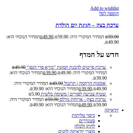
Add to wishlist
הוספה לסל
ערכת בצק – חגיגת יום הולדת
59.90
₪
המחיר המקורי היה: ₪59.90.
49.90
₪
המחיר הנוכחי הוא:
₪49.90.
חדש על המדף
ערכת פייטים להכנת תמונת "בורא פרי הגפן"
49.90
₪
המחיר המקורי היה: ₪49.90.
39.90
₪
המחיר הנוכחי הוא:
₪39.90.
אומנות הרקמה | תרנגול
49.90
₪
המחיר המקורי היה:
₪49.90.
39.90
₪
המחיר הנוכחי הוא: ₪39.90.
שטיח צביעה לפורים | משימה בלשית
5.90
₪
ערכת בצק - ארוחת נודלס
59.90
₪
המחיר המקורי היה:
₪59.90.
49.90
₪
המחיר הנוכחי הוא: ₪49.90.
יודאיקה
כיסוי טליתות
סטנדרים
לחתן ולכלה
מוצרי יודאיקה לחגים