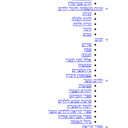
הרב שטיינזלץ
זוגיות משפחה וחינוך ילדים
זוגיות
לחתן ולכלה
הריון ולידה
חינוך
נשים
חגים
פורים
פסח
חנוכה
אלול וחגי תשרי
שבועות
בין המצרים
עצמאות וזיכרון
ילדים ונוער
פעוטות
לקורא הצעיר
ספרי קומיקס
פרשת שבוע לילדים
לימוד והעשרה
ספרי קריאה לילדים ונוער
ספרי אברהם אוחיון
גדולי האומה
ספרי קריאה