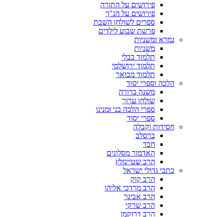
פירושים על התורה
פירושים על הנ"ך
ספרים לשולחן השבת
פרשת שבוע לילדים
גמרא ומשניות
משניות
תלמוד בבלי
תלמוד ירושלמי
תלמוד מבואר
הלכה וספרי יסוד
משנה ברורה
שולחן ערוך
ספרי הלכה בני זמנינו
ספרי יסוד
חסידות וקבלה
ברסלב
חבד
האדמור מסלונים
הרב שטיינזלץ
כתבי גדולי ישראל
הרב קוק
הרב מרדכי אליהו
הרב אבינר
הרב שרקי
הרב דרוקמן