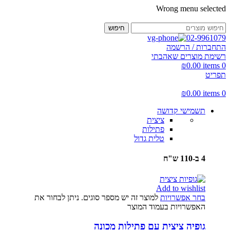
Wrong menu selected
חיפוש
02-9961079
התחברות / הרשמה
רשימת מוצרים שאהבתי
₪
0.00
items
0
תפריט
₪
0.00
items
0
תשמישי קדושה
ציצית
פתילות
טלית גדול
4 ב-110 ש"ח
Add to wishlist
בחר אפשרויות
למוצר זה יש מספר סוגים. ניתן לבחור את
האפשרויות בעמוד המוצר
גופיה ציצית עם פתילות מכונה