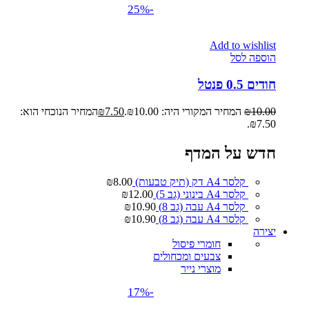
-25%
Add to wishlist
הוספה לסל
חודים 0.5 פנטל
10.00
₪
המחיר המקורי היה: ₪10.00.
7.50
₪
המחיר הנוכחי הוא:
₪7.50.
חדש על המדף
קלסר A4 דק (תיק טבעות)
8.00
₪
קלסר A4 בינוני (גב 5)
12.00
₪
קלסר A4 עבה (גב 8)
10.90
₪
קלסר A4 עבה (גב 8)
10.90
₪
יצירה
חומרי פיסול
צבעים ומכחולים
מוצרי נייר
-17%