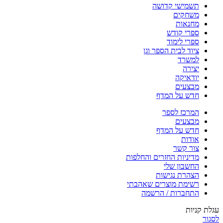
תשמישי קדושה
משחקים
מחנאות
ספרי קודש
ספרי לימוד
ציוד לבית הספר וגן
למשרד
יצירה
יודאיקה
מבצעים
חדש על המדף
המרכז לספר
מבצעים
חדש על המדף
אודות
צור קשר
מדיניות החזרים והחלפות
החשבון שלי
הצהרת נגישות
רשימת מוצרים שאהבתי
התחברות / הרשמה
עגלת קניות
לסגור