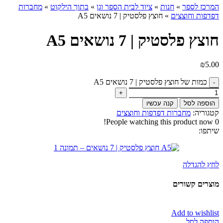
המרכז לספר
»
חנות
»
ציוד לבית הספר וגן
»
בתוך הילקוט
»
מחברות
דפדפות וחוצצים
»
חוצץ פלסטיק | 7 נושאים A5
חוצץ פלסטיק | 7 נושאים A5
₪
5.00
כמות של חוצץ פלסטיק | 7 נושאים A5
הוספה לסל
קנה עכשיו
קטגוריה:
מחברות דפדפות וחוצצים
People watching this product now!
0
שיתפו:
לחץ להגדלה
מוצרים קשורים
Add to wishlist
הוספה לסל