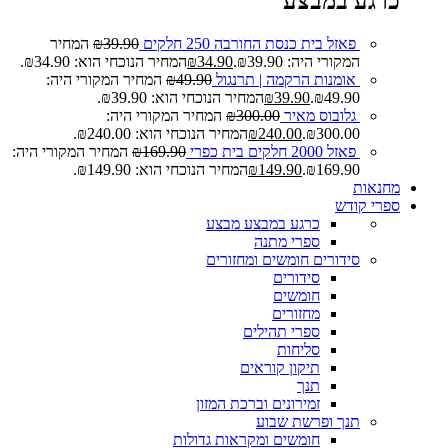
כרגע במבצע
פאזל בית כנסת החורבה 250 חלקים
39.90
₪
המחיר
המקורי היה: ₪39.90.
34.90
₪
המחיר הנוכחי הוא: ₪34.90.
אומנות הרקמה | תרנגול
49.90
₪
המחיר המקורי היה:
₪49.90.
39.90
₪
המחיר הנוכחי הוא: ₪39.90.
גלובוס מאיר
300.00
₪
המחיר המקורי היה:
₪300.00.
240.00
₪
המחיר הנוכחי הוא: ₪240.00.
פאזל 2000 חלקים בית כפרי
169.90
₪
המחיר המקורי היה:
₪169.90.
149.90
₪
המחיר הנוכחי הוא: ₪149.90.
מחנאות
ספרי קודש
כרגע במבצע
מבצע
ספרי מתנה
סידורים חומשים ומחזורים
סידורים
חומשים
מחזורים
ספרי תהילים
סליחות
תיקון קוראים
תנך
זמירונים וברכת המזון
תנך ופרשת שבוע
חומשים ומקראות גדולות