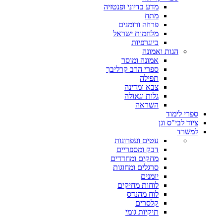
מדע בדיוני ופנטזיה
מתח
פרוזה ורומנים
מלחמות ישראל
ביוגרפיות
הגות ואמונה
אמונה ומוסר
ספרי הרב קרליבך
תפילה
צבא ומדינה
גלות וגאולה
השראה
ספרי לימוד
ציוד לבי"ס וגן
למשרד
עטים ועפרונות
דבק ומספריים
מחקים ומחדדים
סרגלים ומחוגות
יומנים
לוחות מחיקים
לוח מהנדס
קלסרים
תיקיות גומי