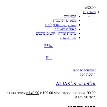
₪
30.00
משחקים
קטנטנים
מגנטים והרכבות
משחקי קופסא וקלפים
פאזלים וחשיבה
ערכות יצירה - קיטים מוכנים
ספרי משחק
-25%
Hot
Add to wishlist
הוספה לסל
אליאס ישראל ALIAS
199.00
₪
המחיר המקורי היה: ₪199.00.
149.90
₪
המחיר הנוכחי
הוא: ₪149.90.