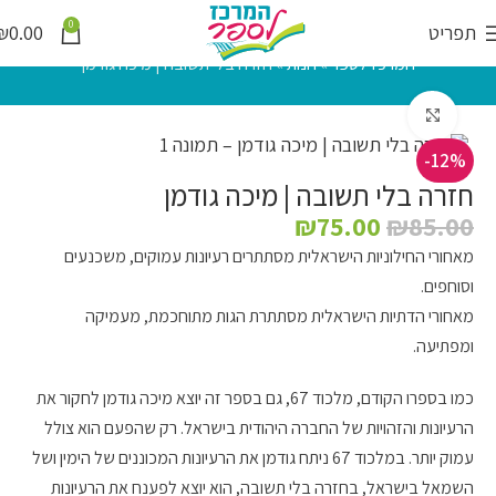
0
תפריט
0.00
₪
המרכז לספר
»
חנות
»
חזרה בלי תשובה | מיכה גודמן
לחץ להגדלה
-12%
חזרה בלי תשובה | מיכה גודמן
₪
75.00
₪
85.00
מאחורי החילוניות הישראלית מסתתרים רעיונות עמוקים, משכנעים
וסוחפים.
מאחורי הדתיות הישראלית מסתתרת הגות מתוחכמת, מעמיקה
ומפתיעה.
כמו בספרו הקודם, מלכוד 67, גם בספר זה יוצא מיכה גודמן לחקור את
הרעיונות והזהויות של החברה היהודית בישראל. רק שהפעם הוא צולל
עמוק יותר. במלכוד 67 ניתח גודמן את הרעיונות המכוננים של הימין ושל
השמאל בישראל, בחזרה בלי תשובה, הוא יוצא לפענח את הרעיונות