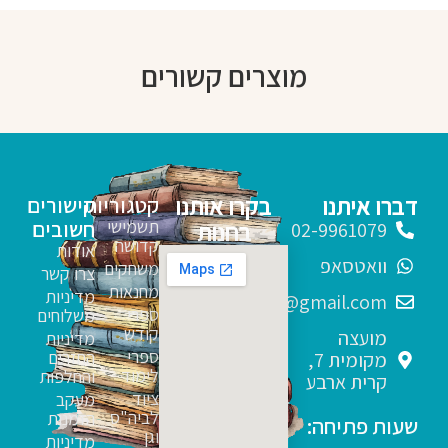
מוצרים קשורים
דברו איתנו
בקרו אותנו
קטגוריות
קישורים
תשמישי
חשובים
בחנות
02-9961079
קדושה
אודות
וואטסאפ
משחקים
צרו קשר
מחנאות
מדיניות
sfarim.k4@gmail.com
ספרי
משלוחים
קודש
מועצה
מדיניות
ספרי
החזרים
מקומית 7,
לימוד
והחלפות
קרית ארבע
ציוד
מעקב
לביה"ס
הזמנות
שעות פתיחה:
וגן
מדיניות