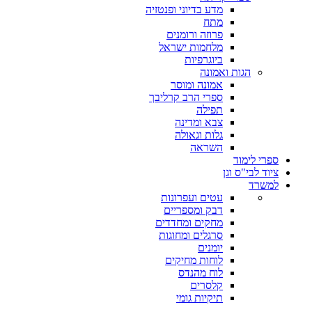
מדע בדיוני ופנטזיה
מתח
פרוזה ורומנים
מלחמות ישראל
ביוגרפיות
הגות ואמונה
אמונה ומוסר
ספרי הרב קרליבך
תפילה
צבא ומדינה
גלות וגאולה
השראה
ספרי לימוד
ציוד לבי"ס וגן
למשרד
עטים ועפרונות
דבק ומספריים
מחקים ומחדדים
סרגלים ומחוגות
יומנים
לוחות מחיקים
לוח מהנדס
קלסרים
תיקיות גומי