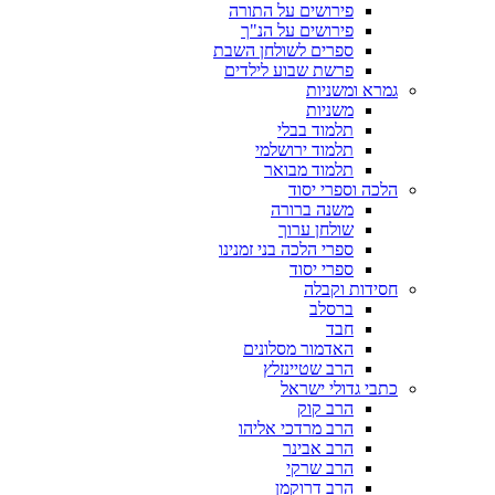
פירושים על התורה
פירושים על הנ"ך
ספרים לשולחן השבת
פרשת שבוע לילדים
גמרא ומשניות
משניות
תלמוד בבלי
תלמוד ירושלמי
תלמוד מבואר
הלכה וספרי יסוד
משנה ברורה
שולחן ערוך
ספרי הלכה בני זמנינו
ספרי יסוד
חסידות וקבלה
ברסלב
חבד
האדמור מסלונים
הרב שטיינזלץ
כתבי גדולי ישראל
הרב קוק
הרב מרדכי אליהו
הרב אבינר
הרב שרקי
הרב דרוקמן