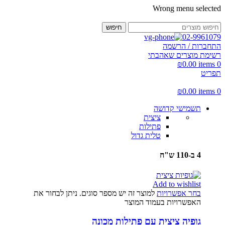
Wrong menu selected
חיפוש
02-9961079
התחברות / הרשמה
רשימת מוצרים שאהבתי
₪
0.00
items
0
תפריט
₪
0.00
items
0
תשמישי קדושה
ציצית
פתילות
טלית גדול
4 ב-110 ש"ח
Add to wishlist
בחר אפשרויות
למוצר זה יש מספר סוגים. ניתן לבחור את
האפשרויות בעמוד המוצר
גופיה ציצית עם פתילות מכונה