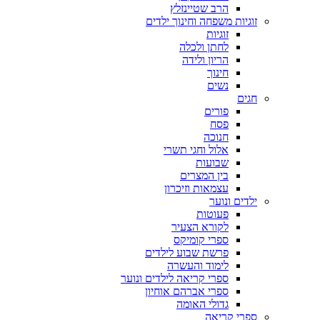
הרב שטיינזלץ
זוגיות משפחה וחינוך ילדים
זוגיות
לחתן ולכלה
הריון ולידה
חינוך
נשים
חגים
פורים
פסח
חנוכה
אלול וחגי תשרי
שבועות
בין המצרים
עצמאות וזיכרון
ילדים ונוער
פעוטות
לקורא הצעיר
ספרי קומיקס
פרשת שבוע לילדים
לימוד והעשרה
ספרי קריאה לילדים ונוער
ספרי אברהם אוחיון
גדולי האומה
ספרי קריאה