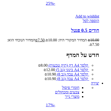
-25%
Add to wishlist
הוספה לסל
חודים 0.5 פנטל
10.00
₪
המחיר המקורי היה: ₪10.00.
7.50
₪
המחיר הנוכחי הוא:
₪7.50.
חדש על המדף
קלסר A4 דק (תיק טבעות)
8.00
₪
קלסר A4 בינוני (גב 5)
12.00
₪
קלסר A4 עבה (גב 8)
10.90
₪
קלסר A4 עבה (גב 8)
10.90
₪
יצירה
חומרי פיסול
צבעים ומכחולים
מוצרי נייר
-17%