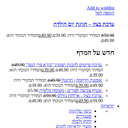
Add to wishlist
הוספה לסל
ערכת בצק – חגיגת יום הולדת
59.90
₪
המחיר המקורי היה: ₪59.90.
49.90
₪
המחיר הנוכחי הוא:
₪49.90.
חדש על המדף
ערכת פייטים להכנת תמונת "בורא פרי הגפן"
49.90
₪
המחיר המקורי היה: ₪49.90.
39.90
₪
המחיר הנוכחי הוא:
₪39.90.
אומנות הרקמה | תרנגול
49.90
₪
המחיר המקורי היה:
₪49.90.
39.90
₪
המחיר הנוכחי הוא: ₪39.90.
שטיח צביעה לפורים | משימה בלשית
5.90
₪
ערכת בצק - ארוחת נודלס
59.90
₪
המחיר המקורי היה:
₪59.90.
49.90
₪
המחיר הנוכחי הוא: ₪49.90.
יודאיקה
כיסוי טליתות
סטנדרים
לחתן ולכלה
מוצרי יודאיקה לחגים