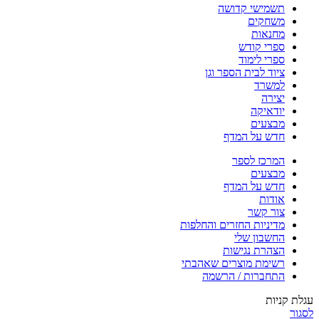
תשמישי קדושה
משחקים
מחנאות
ספרי קודש
ספרי לימוד
ציוד לבית הספר וגן
למשרד
יצירה
יודאיקה
מבצעים
חדש על המדף
המרכז לספר
מבצעים
חדש על המדף
אודות
צור קשר
מדיניות החזרים והחלפות
החשבון שלי
הצהרת נגישות
רשימת מוצרים שאהבתי
התחברות / הרשמה
עגלת קניות
לסגור