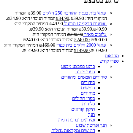
כרגע במבצע
פאזל בית כנסת החורבה 250 חלקים
39.90
₪
המחיר
המקורי היה: ₪39.90.
34.90
₪
המחיר הנוכחי הוא: ₪34.90.
אומנות הרקמה | תרנגול
49.90
₪
המחיר המקורי היה:
₪49.90.
39.90
₪
המחיר הנוכחי הוא: ₪39.90.
גלובוס מאיר
300.00
₪
המחיר המקורי היה:
₪300.00.
240.00
₪
המחיר הנוכחי הוא: ₪240.00.
פאזל 2000 חלקים בית כפרי
169.90
₪
המחיר המקורי היה:
₪169.90.
149.90
₪
המחיר הנוכחי הוא: ₪149.90.
מחנאות
ספרי קודש
כרגע במבצע
מבצע
ספרי מתנה
סידורים חומשים ומחזורים
סידורים
חומשים
מחזורים
ספרי תהילים
סליחות
תיקון קוראים
תנך
זמירונים וברכת המזון
תנך ופרשת שבוע
חומשים ומקראות גדולות