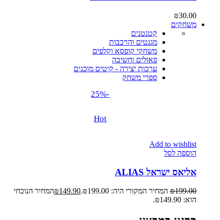
₪
30.00
משחקים
קטנטנים
מגנטים והרכבות
משחקי קופסא וקלפים
פאזלים וחשיבה
ערכות יצירה - קיטים מוכנים
ספרי משחק
-25%
Hot
Add to wishlist
הוספה לסל
אליאס ישראל ALIAS
199.00
₪
המחיר המקורי היה: ₪199.00.
149.90
₪
המחיר הנוכחי
הוא: ₪149.90.