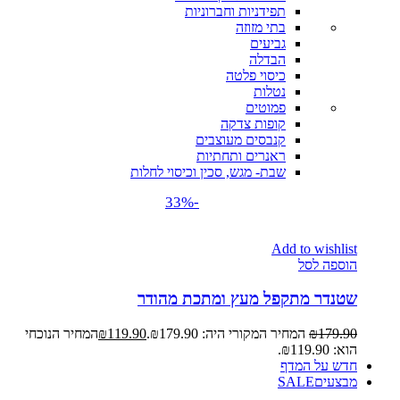
תפידניות וחברוניות
בתי מזוזה
גביעים
הבדלה
כיסוי פלטה
נטלות
פמוטים
קופות צדקה
קנבסים מעוצבים
ראנרים ותחתיות
שבת- מגש, סכין וכיסוי לחלות
-33%
Add to wishlist
הוספה לסל
שטנדר מתקפל מעץ ומתכת מהודר
179.90
₪
המחיר המקורי היה: ₪179.90.
119.90
₪
המחיר הנוכחי
הוא: ₪119.90.
חדש על המדף
מבצעים
SALE