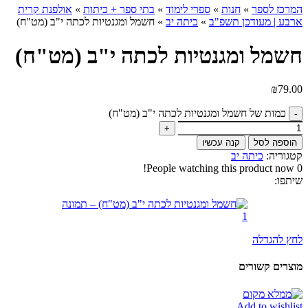
המרכז לספר
»
חנות
»
ספרי לימוד
»
בתי ספר + כיתות
»
אולפנת קרית
ארבע | מעודכן תשפ"ב
»
כיתה יב
»
חשמל ומגנטיות לכתה י"ב (מט"ח)
חשמל ומגנטיות לכתה י"ב (מט"ח)
₪
79.00
כמות של חשמל ומגנטיות לכתה י"ב (מט"ח)
הוספה לסל
קנה עכשיו
קטגוריה:
כיתה יב
People watching this product now!
0
שיתפו:
לחץ להגדלה
מוצרים קשורים
Add to wishlist