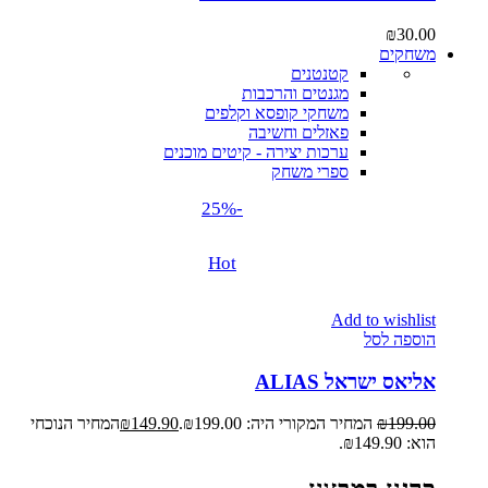
₪
30.00
משחקים
קטנטנים
מגנטים והרכבות
משחקי קופסא וקלפים
פאזלים וחשיבה
ערכות יצירה - קיטים מוכנים
ספרי משחק
-25%
Hot
Add to wishlist
הוספה לסל
אליאס ישראל ALIAS
199.00
₪
המחיר המקורי היה: ₪199.00.
149.90
₪
המחיר הנוכחי
הוא: ₪149.90.