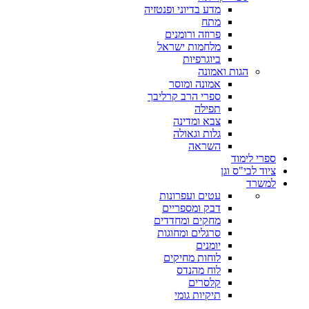
מדע בדיוני ופנטזיה
מתח
פרוזה ורומנים
מלחמות ישראל
ביוגרפיות
הגות ואמונה
אמונה ומוסר
ספרי הרב קרליבך
תפילה
צבא ומדינה
גלות וגאולה
השראה
ספרי לימוד
ציוד לבי"ס וגן
למשרד
עטים ועפרונות
דבק ומספריים
מחקים ומחדדים
סרגלים ומחוגות
יומנים
לוחות מחיקים
לוח מהנדס
קלסרים
תיקיות גומי