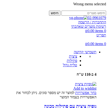
Wrong menu selected
חיפוש
02-9961079
התחברות / הרשמה
רשימת מוצרים שאהבתי
₪
0.00
items
0
תפריט
₪
0.00
items
0
תשמישי קדושה
ציצית
פתילות
טלית גדול
4 ב-110 ש"ח
Add to wishlist
בחר אפשרויות
למוצר זה יש מספר סוגים. ניתן לבחור את
האפשרויות בעמוד המוצר
גופיה ציצית עם פתילות מכונה