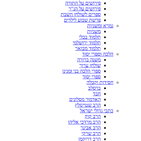
פירושים על התורה
פירושים על הנ"ך
ספרים לשולחן השבת
פרשת שבוע לילדים
גמרא ומשניות
משניות
תלמוד בבלי
תלמוד ירושלמי
תלמוד מבואר
הלכה וספרי יסוד
משנה ברורה
שולחן ערוך
ספרי הלכה בני זמנינו
ספרי יסוד
חסידות וקבלה
ברסלב
חבד
האדמור מסלונים
הרב שטיינזלץ
כתבי גדולי ישראל
הרב קוק
הרב מרדכי אליהו
הרב אבינר
הרב שרקי
הרב דרוקמן