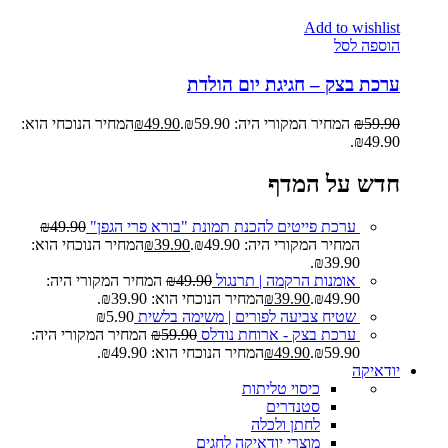
Add to wishlist
הוספה לסל
ערכת בצק – חגיגת יום הולדת
59.90
₪
המחיר המקורי היה: ₪59.90.
49.90
₪
המחיר הנוכחי הוא:
₪49.90.
חדש על המדף
ערכת פייטים להכנת תמונת "בורא פרי הגפן"
49.90
₪
המחיר המקורי היה: ₪49.90.
39.90
₪
המחיר הנוכחי הוא:
₪39.90.
אומנות הרקמה | תרנגול
49.90
₪
המחיר המקורי היה:
₪49.90.
39.90
₪
המחיר הנוכחי הוא: ₪39.90.
שטיח צביעה לפורים | משימה בלשית
5.90
₪
ערכת בצק - ארוחת נודלס
59.90
₪
המחיר המקורי היה:
₪59.90.
49.90
₪
המחיר הנוכחי הוא: ₪49.90.
יודאיקה
כיסוי טליתות
סטנדרים
לחתן ולכלה
מוצרי יודאיקה לחגים