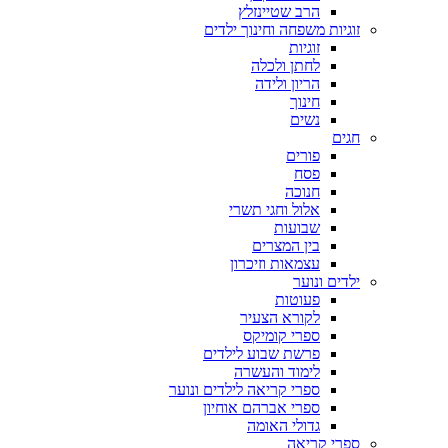
הרב שטיינזלץ
זוגיות משפחה וחינוך ילדים
זוגיות
לחתן ולכלה
הריון ולידה
חינוך
נשים
חגים
פורים
פסח
חנוכה
אלול וחגי תשרי
שבועות
בין המצרים
עצמאות וזיכרון
ילדים ונוער
פעוטות
לקורא הצעיר
ספרי קומיקס
פרשת שבוע לילדים
לימוד והעשרה
ספרי קריאה לילדים ונוער
ספרי אברהם אוחיון
גדולי האומה
ספרי קריאה