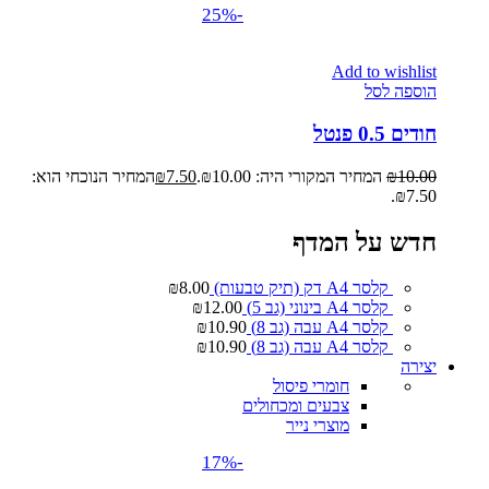
-25%
Add to wishlist
הוספה לסל
חודים 0.5 פנטל
10.00
₪
המחיר המקורי היה: ₪10.00.
7.50
₪
המחיר הנוכחי הוא:
₪7.50.
חדש על המדף
קלסר A4 דק (תיק טבעות)
8.00
₪
קלסר A4 בינוני (גב 5)
12.00
₪
קלסר A4 עבה (גב 8)
10.90
₪
קלסר A4 עבה (גב 8)
10.90
₪
יצירה
חומרי פיסול
צבעים ומכחולים
מוצרי נייר
-17%