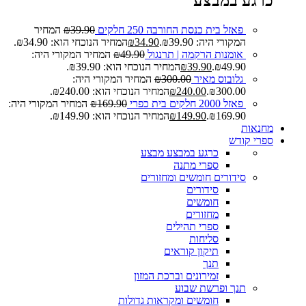
כרגע במבצע
פאזל בית כנסת החורבה 250 חלקים
39.90
₪
המחיר
המקורי היה: ₪39.90.
34.90
₪
המחיר הנוכחי הוא: ₪34.90.
אומנות הרקמה | תרנגול
49.90
₪
המחיר המקורי היה:
₪49.90.
39.90
₪
המחיר הנוכחי הוא: ₪39.90.
גלובוס מאיר
300.00
₪
המחיר המקורי היה:
₪300.00.
240.00
₪
המחיר הנוכחי הוא: ₪240.00.
פאזל 2000 חלקים בית כפרי
169.90
₪
המחיר המקורי היה:
₪169.90.
149.90
₪
המחיר הנוכחי הוא: ₪149.90.
מחנאות
ספרי קודש
כרגע במבצע
מבצע
ספרי מתנה
סידורים חומשים ומחזורים
סידורים
חומשים
מחזורים
ספרי תהילים
סליחות
תיקון קוראים
תנך
זמירונים וברכת המזון
תנך ופרשת שבוע
חומשים ומקראות גדולות