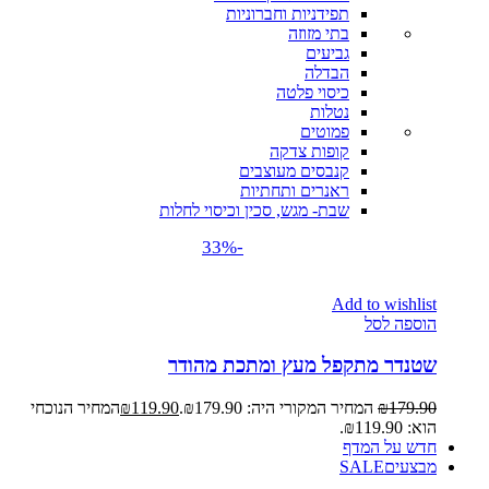
תפידניות וחברוניות
בתי מזוזה
גביעים
הבדלה
כיסוי פלטה
נטלות
פמוטים
קופות צדקה
קנבסים מעוצבים
ראנרים ותחתיות
שבת- מגש, סכין וכיסוי לחלות
-33%
Add to wishlist
הוספה לסל
שטנדר מתקפל מעץ ומתכת מהודר
179.90
₪
המחיר המקורי היה: ₪179.90.
119.90
₪
המחיר הנוכחי
הוא: ₪119.90.
חדש על המדף
מבצעים
SALE