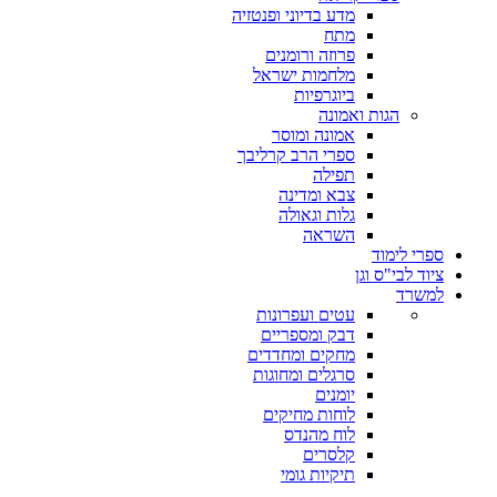
מדע בדיוני ופנטזיה
מתח
פרוזה ורומנים
מלחמות ישראל
ביוגרפיות
הגות ואמונה
אמונה ומוסר
ספרי הרב קרליבך
תפילה
צבא ומדינה
גלות וגאולה
השראה
ספרי לימוד
ציוד לבי"ס וגן
למשרד
עטים ועפרונות
דבק ומספריים
מחקים ומחדדים
סרגלים ומחוגות
יומנים
לוחות מחיקים
לוח מהנדס
קלסרים
תיקיות גומי