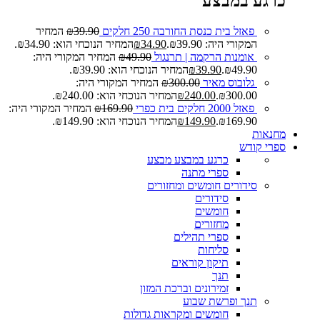
כרגע במבצע
פאזל בית כנסת החורבה 250 חלקים
39.90
₪
המחיר
המקורי היה: ₪39.90.
34.90
₪
המחיר הנוכחי הוא: ₪34.90.
אומנות הרקמה | תרנגול
49.90
₪
המחיר המקורי היה:
₪49.90.
39.90
₪
המחיר הנוכחי הוא: ₪39.90.
גלובוס מאיר
300.00
₪
המחיר המקורי היה:
₪300.00.
240.00
₪
המחיר הנוכחי הוא: ₪240.00.
פאזל 2000 חלקים בית כפרי
169.90
₪
המחיר המקורי היה:
₪169.90.
149.90
₪
המחיר הנוכחי הוא: ₪149.90.
מחנאות
ספרי קודש
כרגע במבצע
מבצע
ספרי מתנה
סידורים חומשים ומחזורים
סידורים
חומשים
מחזורים
ספרי תהילים
סליחות
תיקון קוראים
תנך
זמירונים וברכת המזון
תנך ופרשת שבוע
חומשים ומקראות גדולות