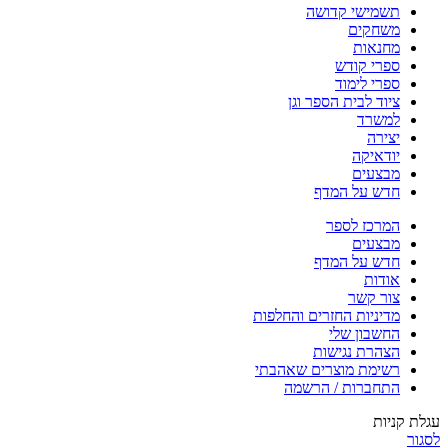
תשמישי קדושה
משחקים
מחנאות
ספרי קודש
ספרי לימוד
ציוד לבית הספר וגן
למשרד
יצירה
יודאיקה
מבצעים
חדש על המדף
המרכז לספר
מבצעים
חדש על המדף
אודות
צור קשר
מדיניות החזרים והחלפות
החשבון שלי
הצהרת נגישות
רשימת מוצרים שאהבתי
התחברות / הרשמה
עגלת קניות
לסגור