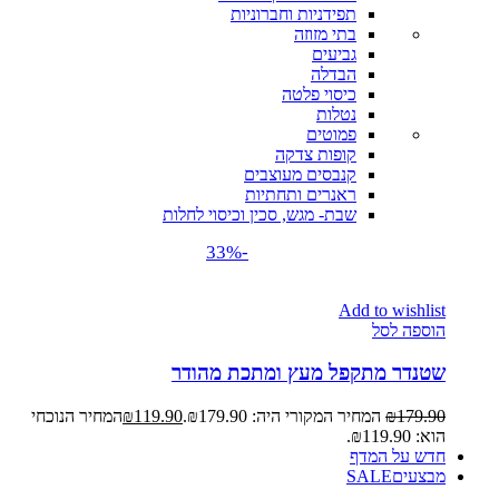
תפידניות וחברוניות
בתי מזוזה
גביעים
הבדלה
כיסוי פלטה
נטלות
פמוטים
קופות צדקה
קנבסים מעוצבים
ראנרים ותחתיות
שבת- מגש, סכין וכיסוי לחלות
-33%
Add to wishlist
הוספה לסל
שטנדר מתקפל מעץ ומתכת מהודר
179.90
₪
המחיר המקורי היה: ₪179.90.
119.90
₪
המחיר הנוכחי
הוא: ₪119.90.
חדש על המדף
מבצעים
SALE