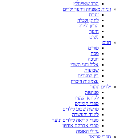
הרב שטיינזלץ
זוגיות משפחה וחינוך ילדים
זוגיות
לחתן ולכלה
הריון ולידה
חינוך
נשים
חגים
פורים
פסח
חנוכה
אלול וחגי תשרי
שבועות
בין המצרים
עצמאות וזיכרון
ילדים ונוער
פעוטות
לקורא הצעיר
ספרי קומיקס
פרשת שבוע לילדים
לימוד והעשרה
ספרי קריאה לילדים ונוער
ספרי אברהם אוחיון
גדולי האומה
ספרי קריאה