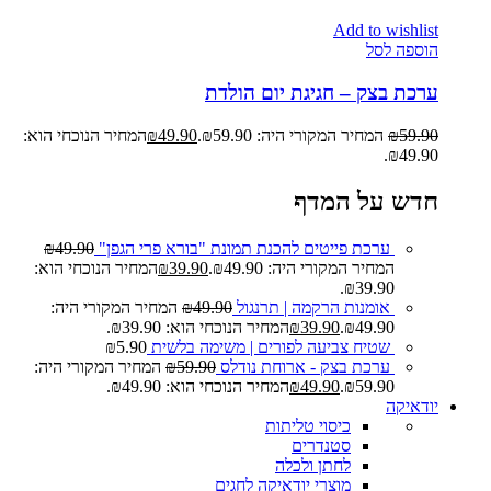
Add to wishlist
הוספה לסל
ערכת בצק – חגיגת יום הולדת
59.90
₪
המחיר המקורי היה: ₪59.90.
49.90
₪
המחיר הנוכחי הוא:
₪49.90.
חדש על המדף
ערכת פייטים להכנת תמונת "בורא פרי הגפן"
49.90
₪
המחיר המקורי היה: ₪49.90.
39.90
₪
המחיר הנוכחי הוא:
₪39.90.
אומנות הרקמה | תרנגול
49.90
₪
המחיר המקורי היה:
₪49.90.
39.90
₪
המחיר הנוכחי הוא: ₪39.90.
שטיח צביעה לפורים | משימה בלשית
5.90
₪
ערכת בצק - ארוחת נודלס
59.90
₪
המחיר המקורי היה:
₪59.90.
49.90
₪
המחיר הנוכחי הוא: ₪49.90.
יודאיקה
כיסוי טליתות
סטנדרים
לחתן ולכלה
מוצרי יודאיקה לחגים