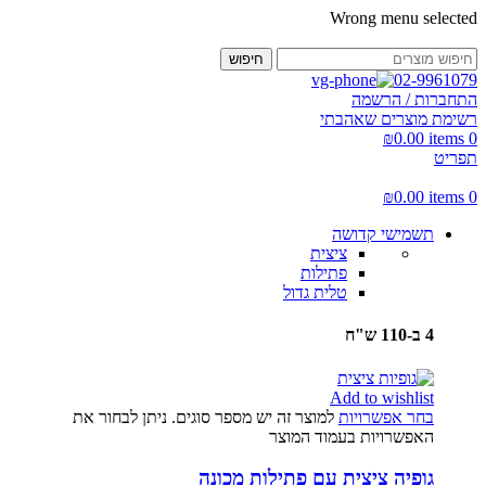
Wrong menu selected
חיפוש
02-9961079
התחברות / הרשמה
רשימת מוצרים שאהבתי
₪
0.00
items
0
תפריט
₪
0.00
items
0
תשמישי קדושה
ציצית
פתילות
טלית גדול
4 ב-110 ש"ח
Add to wishlist
בחר אפשרויות
למוצר זה יש מספר סוגים. ניתן לבחור את
האפשרויות בעמוד המוצר
גופיה ציצית עם פתילות מכונה