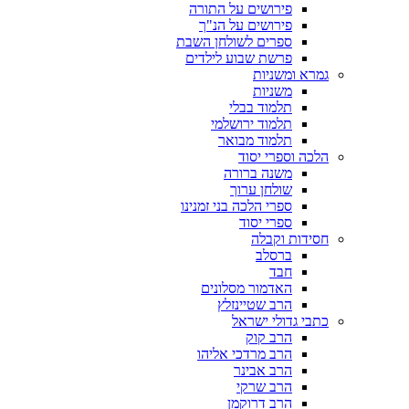
פירושים על התורה
פירושים על הנ"ך
ספרים לשולחן השבת
פרשת שבוע לילדים
גמרא ומשניות
משניות
תלמוד בבלי
תלמוד ירושלמי
תלמוד מבואר
הלכה וספרי יסוד
משנה ברורה
שולחן ערוך
ספרי הלכה בני זמנינו
ספרי יסוד
חסידות וקבלה
ברסלב
חבד
האדמור מסלונים
הרב שטיינזלץ
כתבי גדולי ישראל
הרב קוק
הרב מרדכי אליהו
הרב אבינר
הרב שרקי
הרב דרוקמן