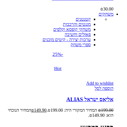
₪
30.00
משחקים
קטנטנים
מגנטים והרכבות
משחקי קופסא וקלפים
פאזלים וחשיבה
ערכות יצירה - קיטים מוכנים
ספרי משחק
-25%
Hot
Add to wishlist
הוספה לסל
אליאס ישראל ALIAS
199.00
₪
המחיר המקורי היה: ₪199.00.
149.90
₪
המחיר הנוכחי
הוא: ₪149.90.