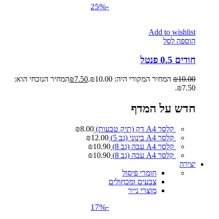
-25%
Add to wishlist
הוספה לסל
חודים 0.5 פנטל
10.00
₪
המחיר המקורי היה: ₪10.00.
7.50
₪
המחיר הנוכחי הוא:
₪7.50.
חדש על המדף
קלסר A4 דק (תיק טבעות)
8.00
₪
קלסר A4 בינוני (גב 5)
12.00
₪
קלסר A4 עבה (גב 8)
10.90
₪
קלסר A4 עבה (גב 8)
10.90
₪
יצירה
חומרי פיסול
צבעים ומכחולים
מוצרי נייר
-17%