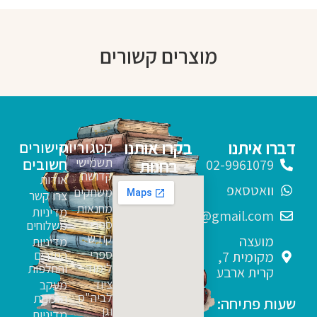
מוצרים קשורים
דברו איתנו
בקרו אותנו
קטגוריות
קישורים
תשמישי
חשובים
בחנות
02-9961079
קדושה
אודות
וואטסאפ
משחקים
צרו קשר
מחנאות
מדיניות
sfarim.k4@gmail.com
ספרי
משלוחים
קודש
מועצה
מדיניות
ספרי
החזרים
מקומית 7,
לימוד
והחלפות
קרית ארבע
ציוד
מעקב
לביה"ס
הזמנות
שעות פתיחה:
וגן
מדיניות