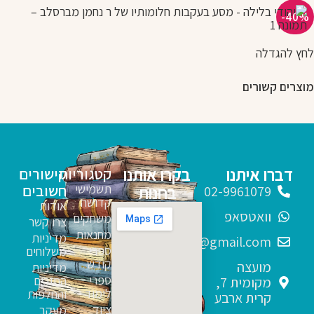
-40%
לחץ להגדלה
מוצרים קשורים
דברו איתנו
בקרו אותנו
קטגוריות
קישורים
תשמישי
חשובים
בחנות
02-9961079
קדושה
אודות
וואטסאפ
משחקים
צרו קשר
מחנאות
מדיניות
sfarim.k4@gmail.com
ספרי
משלוחים
קודש
מועצה
מדיניות
ספרי
החזרים
מקומית 7,
לימוד
והחלפות
קרית ארבע
ציוד
מעקב