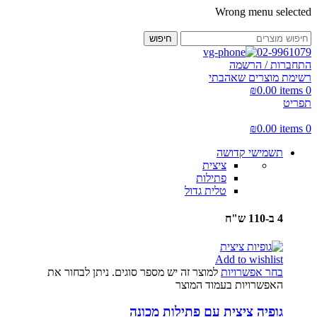
Wrong menu selected
חיפוש
02-9961079
התחברות / הרשמה
רשימת מוצרים שאהבתי
₪
0.00
items
0
תפריט
₪
0.00
items
0
תשמישי קדושה
ציצית
פתילות
טלית גדול
4 ב-110 ש"ח
Add to wishlist
בחר אפשרויות
למוצר זה יש מספר סוגים. ניתן לבחור את
האפשרויות בעמוד המוצר
גופיה ציצית עם פתילות מכונה