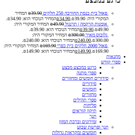
כרגע במבצע
פאזל בית כנסת החורבה 250 חלקים
39.90
₪
המחיר
המקורי היה: ₪39.90.
34.90
₪
המחיר הנוכחי הוא: ₪34.90.
אומנות הרקמה | תרנגול
49.90
₪
המחיר המקורי היה:
₪49.90.
39.90
₪
המחיר הנוכחי הוא: ₪39.90.
גלובוס מאיר
300.00
₪
המחיר המקורי היה:
₪300.00.
240.00
₪
המחיר הנוכחי הוא: ₪240.00.
פאזל 2000 חלקים בית כפרי
169.90
₪
המחיר המקורי היה:
₪169.90.
149.90
₪
המחיר הנוכחי הוא: ₪149.90.
מחנאות
ספרי קודש
כרגע במבצע
מבצע
ספרי מתנה
סידורים חומשים ומחזורים
סידורים
חומשים
מחזורים
ספרי תהילים
סליחות
תיקון קוראים
תנך
זמירונים וברכת המזון
תנך ופרשת שבוע
חומשים ומקראות גדולות