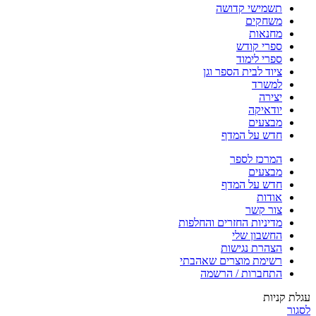
תשמישי קדושה
משחקים
מחנאות
ספרי קודש
ספרי לימוד
ציוד לבית הספר וגן
למשרד
יצירה
יודאיקה
מבצעים
חדש על המדף
המרכז לספר
מבצעים
חדש על המדף
אודות
צור קשר
מדיניות החזרים והחלפות
החשבון שלי
הצהרת נגישות
רשימת מוצרים שאהבתי
התחברות / הרשמה
עגלת קניות
לסגור