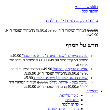
Add to wishlist
הוספה לסל
ערכת בצק – חגיגת יום הולדת
59.90
₪
המחיר המקורי היה: ₪59.90.
49.90
₪
המחיר הנוכחי הוא:
₪49.90.
חדש על המדף
ערכת פייטים להכנת תמונת "בורא פרי הגפן"
49.90
₪
המחיר המקורי היה: ₪49.90.
39.90
₪
המחיר הנוכחי הוא:
₪39.90.
אומנות הרקמה | תרנגול
49.90
₪
המחיר המקורי היה:
₪49.90.
39.90
₪
המחיר הנוכחי הוא: ₪39.90.
שטיח צביעה לפורים | משימה בלשית
5.90
₪
ערכת בצק - ארוחת נודלס
59.90
₪
המחיר המקורי היה:
₪59.90.
49.90
₪
המחיר הנוכחי הוא: ₪49.90.
יודאיקה
כיסוי טליתות
סטנדרים
לחתן ולכלה
מוצרי יודאיקה לחגים