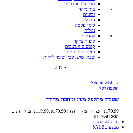
תפידניות וחברוניות
בתי מזוזה
גביעים
הבדלה
כיסוי פלטה
נטלות
פמוטים
קופות צדקה
קנבסים מעוצבים
ראנרים ותחתיות
שבת- מגש, סכין וכיסוי לחלות
-33%
Add to wishlist
הוספה לסל
שטנדר מתקפל מעץ ומתכת מהודר
179.90
₪
המחיר המקורי היה: ₪179.90.
119.90
₪
המחיר הנוכחי
הוא: ₪119.90.
חדש על המדף
מבצעים
SALE