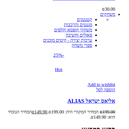
₪
30.00
משחקים
קטנטנים
מגנטים והרכבות
משחקי קופסא וקלפים
פאזלים וחשיבה
ערכות יצירה - קיטים מוכנים
ספרי משחק
-25%
Hot
Add to wishlist
הוספה לסל
אליאס ישראל ALIAS
199.00
₪
המחיר המקורי היה: ₪199.00.
149.90
₪
המחיר הנוכחי
הוא: ₪149.90.