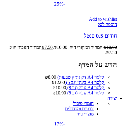
-25%
Add to wishlist
הוספה לסל
חודים 0.5 פנטל
10.00
₪
המחיר המקורי היה: ₪10.00.
7.50
₪
המחיר הנוכחי הוא:
₪7.50.
חדש על המדף
קלסר A4 דק (תיק טבעות)
8.00
₪
קלסר A4 בינוני (גב 5)
12.00
₪
קלסר A4 עבה (גב 8)
10.90
₪
קלסר A4 עבה (גב 8)
10.90
₪
יצירה
חומרי פיסול
צבעים ומכחולים
מוצרי נייר
-17%