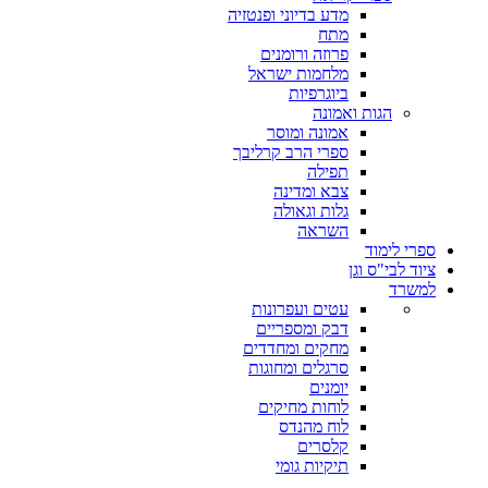
מדע בדיוני ופנטזיה
מתח
פרוזה ורומנים
מלחמות ישראל
ביוגרפיות
הגות ואמונה
אמונה ומוסר
ספרי הרב קרליבך
תפילה
צבא ומדינה
גלות וגאולה
השראה
ספרי לימוד
ציוד לבי"ס וגן
למשרד
עטים ועפרונות
דבק ומספריים
מחקים ומחדדים
סרגלים ומחוגות
יומנים
לוחות מחיקים
לוח מהנדס
קלסרים
תיקיות גומי