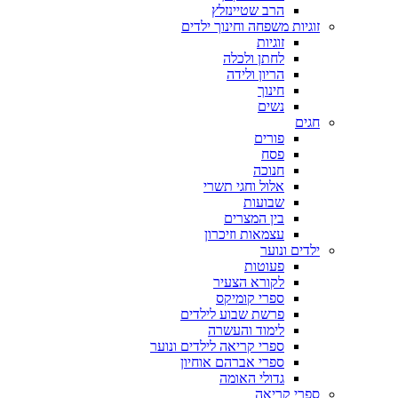
הרב שטיינזלץ
זוגיות משפחה וחינוך ילדים
זוגיות
לחתן ולכלה
הריון ולידה
חינוך
נשים
חגים
פורים
פסח
חנוכה
אלול וחגי תשרי
שבועות
בין המצרים
עצמאות וזיכרון
ילדים ונוער
פעוטות
לקורא הצעיר
ספרי קומיקס
פרשת שבוע לילדים
לימוד והעשרה
ספרי קריאה לילדים ונוער
ספרי אברהם אוחיון
גדולי האומה
ספרי קריאה