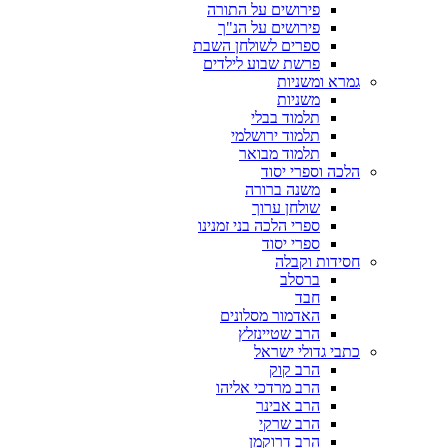
פירושים על התורה
פירושים על הנ"ך
ספרים לשולחן השבת
פרשת שבוע לילדים
גמרא ומשניות
משניות
תלמוד בבלי
תלמוד ירושלמי
תלמוד מבואר
הלכה וספרי יסוד
משנה ברורה
שולחן ערוך
ספרי הלכה בני זמנינו
ספרי יסוד
חסידות וקבלה
ברסלב
חבד
האדמור מסלונים
הרב שטיינזלץ
כתבי גדולי ישראל
הרב קוק
הרב מרדכי אליהו
הרב אבינר
הרב שרקי
הרב דרוקמן