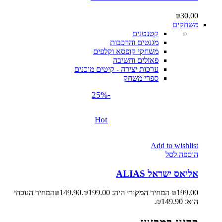
₪
30.00
משחקים
קטנטנים
מגנטים והרכבות
משחקי קופסא וקלפים
פאזלים וחשיבה
ערכות יצירה - קיטים מוכנים
ספרי משחק
-25%
Hot
Add to wishlist
הוספה לסל
אליאס ישראל ALIAS
199.00
₪
המחיר המקורי היה: ₪199.00.
149.90
₪
המחיר הנוכחי
הוא: ₪149.90.