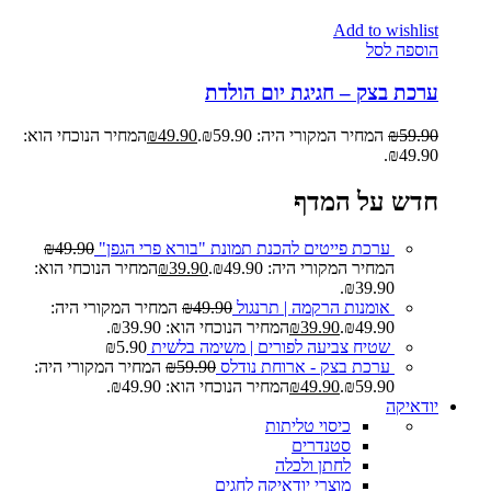
Add to wishlist
הוספה לסל
ערכת בצק – חגיגת יום הולדת
59.90
₪
המחיר המקורי היה: ₪59.90.
49.90
₪
המחיר הנוכחי הוא:
₪49.90.
חדש על המדף
ערכת פייטים להכנת תמונת "בורא פרי הגפן"
49.90
₪
המחיר המקורי היה: ₪49.90.
39.90
₪
המחיר הנוכחי הוא:
₪39.90.
אומנות הרקמה | תרנגול
49.90
₪
המחיר המקורי היה:
₪49.90.
39.90
₪
המחיר הנוכחי הוא: ₪39.90.
שטיח צביעה לפורים | משימה בלשית
5.90
₪
ערכת בצק - ארוחת נודלס
59.90
₪
המחיר המקורי היה:
₪59.90.
49.90
₪
המחיר הנוכחי הוא: ₪49.90.
יודאיקה
כיסוי טליתות
סטנדרים
לחתן ולכלה
מוצרי יודאיקה לחגים