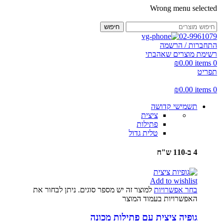
Wrong menu selected
חיפוש
02-9961079
התחברות / הרשמה
רשימת מוצרים שאהבתי
₪
0.00
items
0
תפריט
₪
0.00
items
0
תשמישי קדושה
ציצית
פתילות
טלית גדול
4 ב-110 ש"ח
Add to wishlist
בחר אפשרויות
למוצר זה יש מספר סוגים. ניתן לבחור את
האפשרויות בעמוד המוצר
גופיה ציצית עם פתילות מכונה