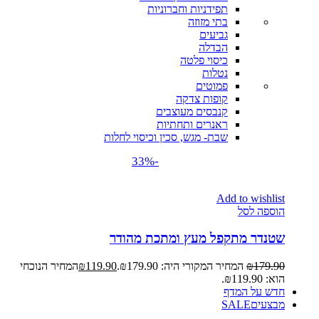
תפידניות וחברוניות
בתי מזוזה
גביעים
הבדלה
כיסוי פלטה
נטלות
פמוטים
קופות צדקה
קנבסים מעוצבים
ראנרים ותחתיות
שבת- מגש, סכין וכיסוי לחלות
-33%
Add to wishlist
הוספה לסל
שטנדר מתקפל מעץ ומתכת מהודר
179.90
₪
המחיר המקורי היה: ₪179.90.
119.90
₪
המחיר הנוכחי
הוא: ₪119.90.
חדש על המדף
מבצעים
SALE