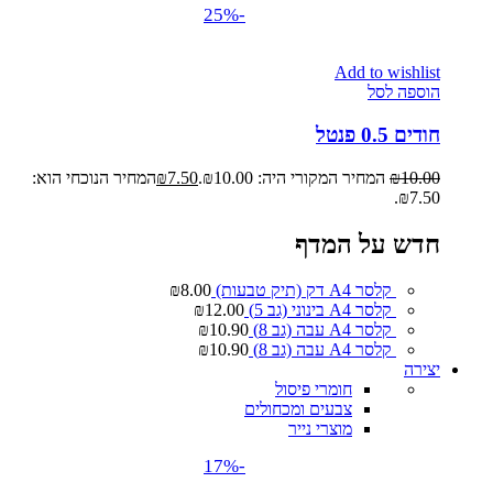
-25%
Add to wishlist
הוספה לסל
חודים 0.5 פנטל
10.00
₪
המחיר המקורי היה: ₪10.00.
7.50
₪
המחיר הנוכחי הוא:
₪7.50.
חדש על המדף
קלסר A4 דק (תיק טבעות)
8.00
₪
קלסר A4 בינוני (גב 5)
12.00
₪
קלסר A4 עבה (גב 8)
10.90
₪
קלסר A4 עבה (גב 8)
10.90
₪
יצירה
חומרי פיסול
צבעים ומכחולים
מוצרי נייר
-17%