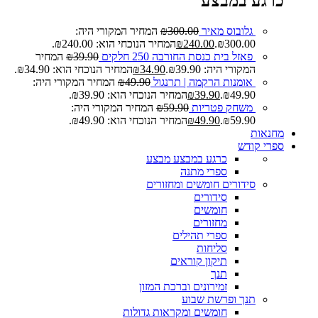
כרגע במבצע
גלובוס מאיר
300.00
₪
המחיר המקורי היה:
₪300.00.
240.00
₪
המחיר הנוכחי הוא: ₪240.00.
פאזל בית כנסת החורבה 250 חלקים
39.90
₪
המחיר
המקורי היה: ₪39.90.
34.90
₪
המחיר הנוכחי הוא: ₪34.90.
אומנות הרקמה | תרנגול
49.90
₪
המחיר המקורי היה:
₪49.90.
39.90
₪
המחיר הנוכחי הוא: ₪39.90.
משחק פטריות
59.90
₪
המחיר המקורי היה:
₪59.90.
49.90
₪
המחיר הנוכחי הוא: ₪49.90.
מחנאות
ספרי קודש
כרגע במבצע
מבצע
ספרי מתנה
סידורים חומשים ומחזורים
סידורים
חומשים
מחזורים
ספרי תהילים
סליחות
תיקון קוראים
תנך
זמירונים וברכת המזון
תנך ופרשת שבוע
חומשים ומקראות גדולות