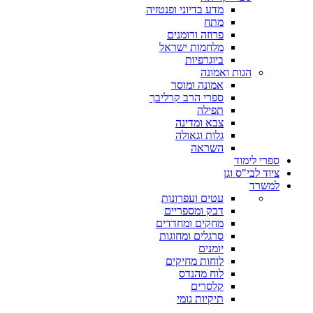
מדע בדיוני ופנטזיה
מתח
פרוזה ורומנים
מלחמות ישראל
ביוגרפיות
הגות ואמונה
אמונה ומוסר
ספרי הרב קרליבך
תפילה
צבא ומדינה
גלות וגאולה
השראה
ספרי לימוד
ציוד לבי"ס וגן
למשרד
עטים ועפרונות
דבק ומספריים
מחקים ומחדדים
סרגלים ומחוגות
יומנים
לוחות מחיקים
לוח מהנדס
קלסרים
תיקיות גומי