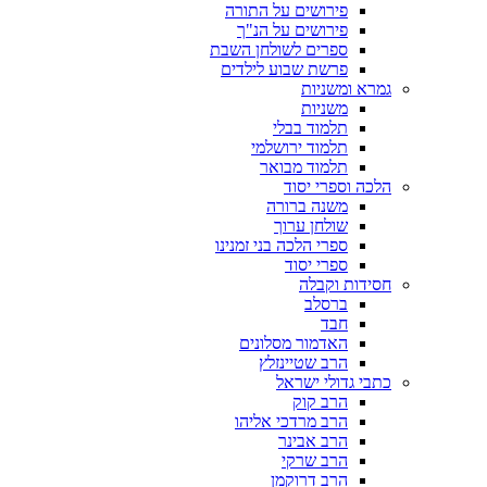
פירושים על התורה
פירושים על הנ"ך
ספרים לשולחן השבת
פרשת שבוע לילדים
גמרא ומשניות
משניות
תלמוד בבלי
תלמוד ירושלמי
תלמוד מבואר
הלכה וספרי יסוד
משנה ברורה
שולחן ערוך
ספרי הלכה בני זמנינו
ספרי יסוד
חסידות וקבלה
ברסלב
חבד
האדמור מסלונים
הרב שטיינזלץ
כתבי גדולי ישראל
הרב קוק
הרב מרדכי אליהו
הרב אבינר
הרב שרקי
הרב דרוקמן