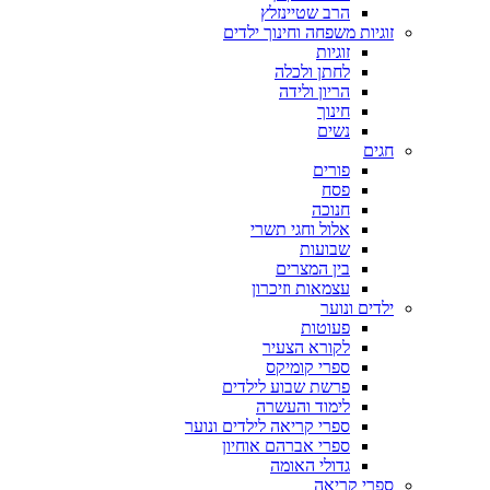
הרב שטיינזלץ
זוגיות משפחה וחינוך ילדים
זוגיות
לחתן ולכלה
הריון ולידה
חינוך
נשים
חגים
פורים
פסח
חנוכה
אלול וחגי תשרי
שבועות
בין המצרים
עצמאות וזיכרון
ילדים ונוער
פעוטות
לקורא הצעיר
ספרי קומיקס
פרשת שבוע לילדים
לימוד והעשרה
ספרי קריאה לילדים ונוער
ספרי אברהם אוחיון
גדולי האומה
ספרי קריאה