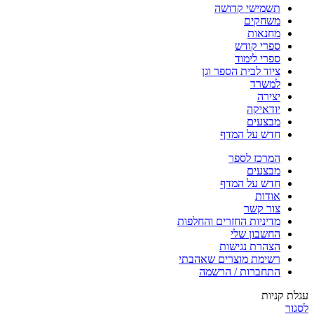
תשמישי קדושה
משחקים
מחנאות
ספרי קודש
ספרי לימוד
ציוד לבית הספר וגן
למשרד
יצירה
יודאיקה
מבצעים
חדש על המדף
המרכז לספר
מבצעים
חדש על המדף
אודות
צור קשר
מדיניות החזרים והחלפות
החשבון שלי
הצהרת נגישות
רשימת מוצרים שאהבתי
התחברות / הרשמה
עגלת קניות
לסגור