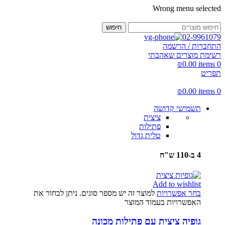
Wrong menu selected
חיפוש
02-9961079
התחברות / הרשמה
רשימת מוצרים שאהבתי
₪
0.00
items
0
תפריט
₪
0.00
items
0
תשמישי קדושה
ציצית
פתילות
טלית גדול
4 ב-110 ש"ח
Add to wishlist
בחר אפשרויות
למוצר זה יש מספר סוגים. ניתן לבחור את
האפשרויות בעמוד המוצר
גופיה ציצית עם פתילות מכונה