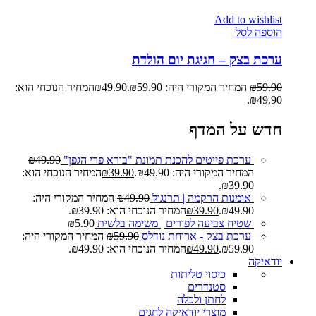
Add to wishlist
הוספה לסל
ערכת בצק – חגיגת יום הולדת
59.90
₪
המחיר המקורי היה: ₪59.90.
49.90
₪
המחיר הנוכחי הוא:
₪49.90.
חדש על המדף
ערכת פייטים להכנת תמונת "בורא פרי הגפן"
49.90
₪
המחיר המקורי היה: ₪49.90.
39.90
₪
המחיר הנוכחי הוא:
₪39.90.
אומנות הרקמה | תרנגול
49.90
₪
המחיר המקורי היה:
₪49.90.
39.90
₪
המחיר הנוכחי הוא: ₪39.90.
שטיח צביעה לפורים | משימה בלשית
5.90
₪
ערכת בצק - ארוחת נודלס
59.90
₪
המחיר המקורי היה:
₪59.90.
49.90
₪
המחיר הנוכחי הוא: ₪49.90.
יודאיקה
כיסוי טליתות
סטנדרים
לחתן ולכלה
מוצרי יודאיקה לחגים