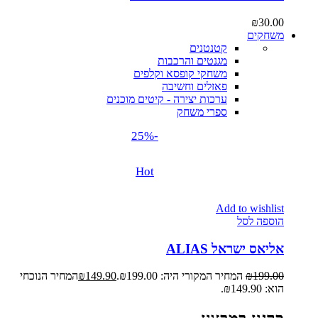
₪
30.00
משחקים
קטנטנים
מגנטים והרכבות
משחקי קופסא וקלפים
פאזלים וחשיבה
ערכות יצירה - קיטים מוכנים
ספרי משחק
-25%
Hot
Add to wishlist
הוספה לסל
אליאס ישראל ALIAS
199.00
₪
המחיר המקורי היה: ₪199.00.
149.90
₪
המחיר הנוכחי
הוא: ₪149.90.