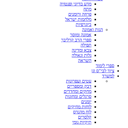
מדע בדיוני ופנטזיה
מתח
פרוזה ורומנים
מלחמות ישראל
ביוגרפיות
הגות ואמונה
אמונה ומוסר
ספרי הרב קרליבך
תפילה
צבא ומדינה
גלות וגאולה
השראה
ספרי לימוד
ציוד לבי"ס וגן
למשרד
עטים ועפרונות
דבק ומספריים
מחקים ומחדדים
סרגלים ומחוגות
יומנים
לוחות מחיקים
לוח מהנדס
קלסרים
תיקיות גומי