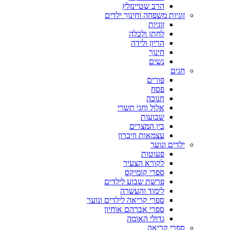
הרב שטיינזלץ
זוגיות משפחה וחינוך ילדים
זוגיות
לחתן ולכלה
הריון ולידה
חינוך
נשים
חגים
פורים
פסח
חנוכה
אלול וחגי תשרי
שבועות
בין המצרים
עצמאות וזיכרון
ילדים ונוער
פעוטות
לקורא הצעיר
ספרי קומיקס
פרשת שבוע לילדים
לימוד והעשרה
ספרי קריאה לילדים ונוער
ספרי אברהם אוחיון
גדולי האומה
ספרי קריאה