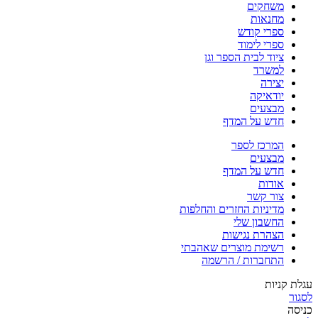
משחקים
מחנאות
ספרי קודש
ספרי לימוד
ציוד לבית הספר וגן
למשרד
יצירה
יודאיקה
מבצעים
חדש על המדף
המרכז לספר
מבצעים
חדש על המדף
אודות
צור קשר
מדיניות החזרים והחלפות
החשבון שלי
הצהרת נגישות
רשימת מוצרים שאהבתי
התחברות / הרשמה
עגלת קניות
לסגור
כניסה