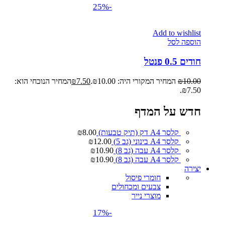
-25%
Add to wishlist
הוספה לסל
חודים 0.5 פנטל
10.00
₪
המחיר המקורי היה: ₪10.00.
7.50
₪
המחיר הנוכחי הוא:
₪7.50.
חדש על המדף
קלסר A4 דק (תיק טבעות)
8.00
₪
קלסר A4 בינוני (גב 5)
12.00
₪
קלסר A4 עבה (גב 8)
10.90
₪
קלסר A4 עבה (גב 8)
10.90
₪
יצירה
חומרי פיסול
צבעים ומכחולים
מוצרי נייר
-17%