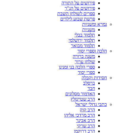
פירושים על התורה
פירושים על הנ"ך
ספרים לשולחן השבת
פרשת שבוע לילדים
גמרא ומשניות
משניות
תלמוד בבלי
תלמוד ירושלמי
תלמוד מבואר
הלכה וספרי יסוד
משנה ברורה
שולחן ערוך
ספרי הלכה בני זמנינו
ספרי יסוד
חסידות וקבלה
ברסלב
חבד
האדמור מסלונים
הרב שטיינזלץ
כתבי גדולי ישראל
הרב קוק
הרב מרדכי אליהו
הרב אבינר
הרב שרקי
הרב דרוקמן