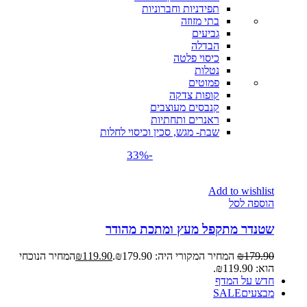
תפידניות וחברוניות
בתי מזוזה
גביעים
הבדלה
כיסוי פלטה
נטלות
פמוטים
קופות צדקה
קנבסים מעוצבים
ראנרים ותחתיות
שבת- מגש, סכין וכיסוי לחלות
-33%
Add to wishlist
הוספה לסל
שטנדר מתקפל מעץ ומתכת מהודר
179.90
₪
המחיר המקורי היה: ₪179.90.
119.90
₪
המחיר הנוכחי
הוא: ₪119.90.
חדש על המדף
מבצעים
SALE