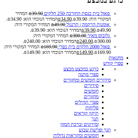
כרגע במבצע
פאזל בית כנסת החורבה 250 חלקים
39.90
₪
המחיר
המקורי היה: ₪39.90.
34.90
₪
המחיר הנוכחי הוא: ₪34.90.
אומנות הרקמה | תרנגול
49.90
₪
המחיר המקורי היה:
₪49.90.
39.90
₪
המחיר הנוכחי הוא: ₪39.90.
גלובוס מאיר
300.00
₪
המחיר המקורי היה:
₪300.00.
240.00
₪
המחיר הנוכחי הוא: ₪240.00.
פאזל 2000 חלקים בית כפרי
169.90
₪
המחיר המקורי היה:
₪169.90.
149.90
₪
המחיר הנוכחי הוא: ₪149.90.
מחנאות
ספרי קודש
כרגע במבצע
מבצע
ספרי מתנה
סידורים חומשים ומחזורים
סידורים
חומשים
מחזורים
ספרי תהילים
סליחות
תיקון קוראים
תנך
זמירונים וברכת המזון
תנך ופרשת שבוע
חומשים ומקראות גדולות