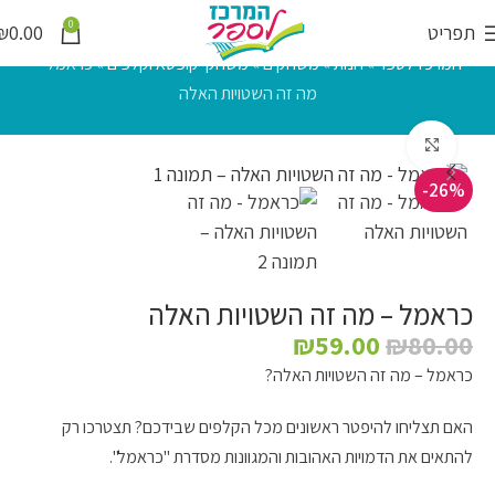
0
תפריט
0.00
₪
המרכז לספר
»
חנות
»
משחקים
»
משחקי קופסא וקלפים
»
כראמל –
מה זה השטויות האלה
לחץ להגדלה
-26%
כראמל – מה זה השטויות האלה
₪
59.00
₪
80.00
כראמל – מה זה השטויות האלה?
האם תצליחו להיפטר ראשונים מכל הקלפים שבידכם? תצטרכו רק
להתאים את הדמויות האהובות והמגוונות מסדרת "כראמל".