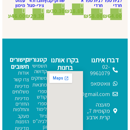
לבית ספר
לבית ספר
א'
שורוק-קבוץ
חוברת 4
עמוס
חרדי
חרדי
צירי-סגול
מימון
₪
30.30
₪
18.80
₪
46.00
₪
29.30
₪
58.00
₪
64.00
דברו איתנו
בקרו אותנו
קטגוריות
קישורים
תשמישי
חשובים
בחנות
02-
קדושה
9961079
אודות
משחקים
צרו קשר
וואטסאפ
מחנאות
מדיניות
ספרי
משלוחים
sfarim.k4@gmail.com
קודש
מדיניות
ספרי
החזרים
מועצה
לימוד
והחלפות
מקומית 7,
ציוד
מעקב
קרית ארבע
לביה"ס
הזמנות
וגן
מדיניות