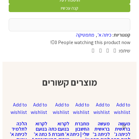
קנה עכשיו
קטגוריות:
כיתה א'
,
מתמטיקה
0
People watching this product now!
שיתפו:
מוצרים קשורים
Add to
Add to
Add to
Add to
Add to
Add to
wishlist
wishlist
wishlist
wishlist
wishlist
wishlist
מעשה
מעשה
מחברת
לקרוא
לקרוא
הלכה
בראשית
בראשית
החשבון
בנועם כתה
בנועם
לתלמיד
לכיתה ג'
לכיתה ב'
שלי | כיתה
א' חוברת 5
כתה א'
לכיתה א' /