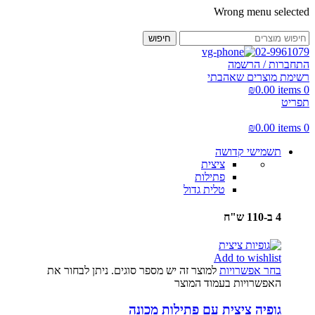
Wrong menu selected
חיפוש
02-9961079
התחברות / הרשמה
רשימת מוצרים שאהבתי
₪
0.00
items
0
תפריט
₪
0.00
items
0
תשמישי קדושה
ציצית
פתילות
טלית גדול
4 ב-110 ש"ח
Add to wishlist
בחר אפשרויות
למוצר זה יש מספר סוגים. ניתן לבחור את
האפשרויות בעמוד המוצר
גופיה ציצית עם פתילות מכונה