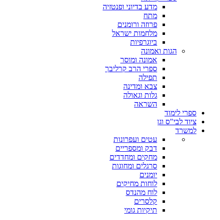
מדע בדיוני ופנטזיה
מתח
פרוזה ורומנים
מלחמות ישראל
ביוגרפיות
הגות ואמונה
אמונה ומוסר
ספרי הרב קרליבך
תפילה
צבא ומדינה
גלות וגאולה
השראה
ספרי לימוד
ציוד לבי"ס וגן
למשרד
עטים ועפרונות
דבק ומספריים
מחקים ומחדדים
סרגלים ומחוגות
יומנים
לוחות מחיקים
לוח מהנדס
קלסרים
תיקיות גומי