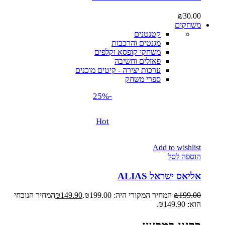
₪
30.00
משחקים
קטנטנים
מגנטים והרכבות
משחקי קופסא וקלפים
פאזלים וחשיבה
ערכות יצירה - קיטים מוכנים
ספרי משחק
-25%
Hot
Add to wishlist
הוספה לסל
אליאס ישראל ALIAS
199.00
₪
המחיר המקורי היה: ₪199.00.
149.90
₪
המחיר הנוכחי
הוא: ₪149.90.