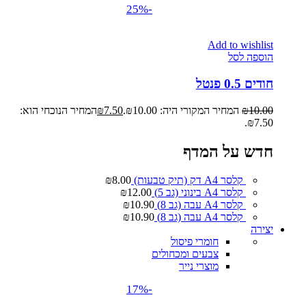
-25%
Add to wishlist
הוספה לסל
חודים 0.5 פנטל
10.00
₪
המחיר המקורי היה: ₪10.00.
7.50
₪
המחיר הנוכחי הוא:
₪7.50.
חדש על המדף
קלסר A4 דק (תיק טבעות)
8.00
₪
קלסר A4 בינוני (גב 5)
12.00
₪
קלסר A4 עבה (גב 8)
10.90
₪
קלסר A4 עבה (גב 8)
10.90
₪
יצירה
חומרי פיסול
צבעים ומכחולים
מוצרי נייר
-17%