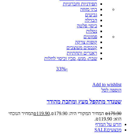
תפידניות וחברוניות
בתי מזוזה
גביעים
הבדלה
כיסוי פלטה
נטלות
פמוטים
קופות צדקה
קנבסים מעוצבים
ראנרים ותחתיות
שבת- מגש, סכין וכיסוי לחלות
-33%
Add to wishlist
הוספה לסל
שטנדר מתקפל מעץ ומתכת מהודר
179.90
₪
המחיר המקורי היה: ₪179.90.
119.90
₪
המחיר הנוכחי
הוא: ₪119.90.
חדש על המדף
מבצעים
SALE