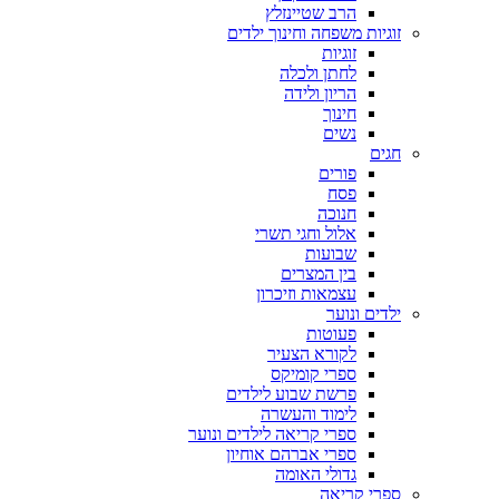
הרב שטיינזלץ
זוגיות משפחה וחינוך ילדים
זוגיות
לחתן ולכלה
הריון ולידה
חינוך
נשים
חגים
פורים
פסח
חנוכה
אלול וחגי תשרי
שבועות
בין המצרים
עצמאות וזיכרון
ילדים ונוער
פעוטות
לקורא הצעיר
ספרי קומיקס
פרשת שבוע לילדים
לימוד והעשרה
ספרי קריאה לילדים ונוער
ספרי אברהם אוחיון
גדולי האומה
ספרי קריאה