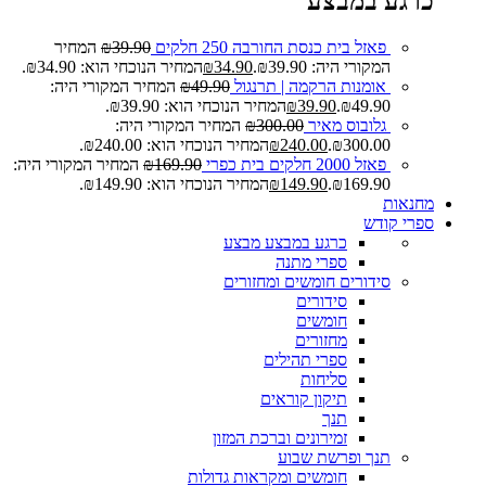
כרגע במבצע
פאזל בית כנסת החורבה 250 חלקים
39.90
₪
המחיר
המקורי היה: ₪39.90.
34.90
₪
המחיר הנוכחי הוא: ₪34.90.
אומנות הרקמה | תרנגול
49.90
₪
המחיר המקורי היה:
₪49.90.
39.90
₪
המחיר הנוכחי הוא: ₪39.90.
גלובוס מאיר
300.00
₪
המחיר המקורי היה:
₪300.00.
240.00
₪
המחיר הנוכחי הוא: ₪240.00.
פאזל 2000 חלקים בית כפרי
169.90
₪
המחיר המקורי היה:
₪169.90.
149.90
₪
המחיר הנוכחי הוא: ₪149.90.
מחנאות
ספרי קודש
כרגע במבצע
מבצע
ספרי מתנה
סידורים חומשים ומחזורים
סידורים
חומשים
מחזורים
ספרי תהילים
סליחות
תיקון קוראים
תנך
זמירונים וברכת המזון
תנך ופרשת שבוע
חומשים ומקראות גדולות