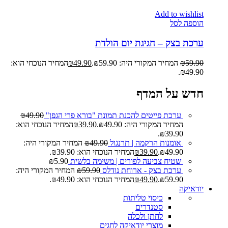
Add to wishlist
הוספה לסל
ערכת בצק – חגיגת יום הולדת
59.90
₪
המחיר המקורי היה: ₪59.90.
49.90
₪
המחיר הנוכחי הוא:
₪49.90.
חדש על המדף
ערכת פייטים להכנת תמונת "בורא פרי הגפן"
49.90
₪
המחיר המקורי היה: ₪49.90.
39.90
₪
המחיר הנוכחי הוא:
₪39.90.
אומנות הרקמה | תרנגול
49.90
₪
המחיר המקורי היה:
₪49.90.
39.90
₪
המחיר הנוכחי הוא: ₪39.90.
שטיח צביעה לפורים | משימה בלשית
5.90
₪
ערכת בצק - ארוחת נודלס
59.90
₪
המחיר המקורי היה:
₪59.90.
49.90
₪
המחיר הנוכחי הוא: ₪49.90.
יודאיקה
כיסוי טליתות
סטנדרים
לחתן ולכלה
מוצרי יודאיקה לחגים