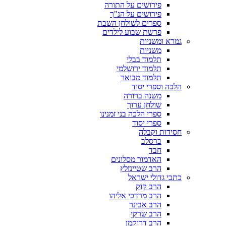
פירושים על התורה
פירושים על הנ"ך
ספרים לשולחן השבת
פרשת שבוע לילדים
גמרא ומשניות
משניות
תלמוד בבלי
תלמוד ירושלמי
תלמוד מבואר
הלכה וספרי יסוד
משנה ברורה
שולחן ערוך
ספרי הלכה בני זמנינו
ספרי יסוד
חסידות וקבלה
ברסלב
חבד
האדמור מסלונים
הרב שטיינזלץ
כתבי גדולי ישראל
הרב קוק
הרב מרדכי אליהו
הרב אבינר
הרב שרקי
הרב דרוקמן