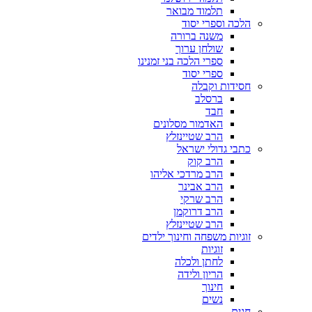
תלמוד מבואר
הלכה וספרי יסוד
משנה ברורה
שולחן ערוך
ספרי הלכה בני זמנינו
ספרי יסוד
חסידות וקבלה
ברסלב
חבד
האדמור מסלונים
הרב שטיינזלץ
כתבי גדולי ישראל
הרב קוק
הרב מרדכי אליהו
הרב אבינר
הרב שרקי
הרב דרוקמן
הרב שטיינזלץ
זוגיות משפחה וחינוך ילדים
זוגיות
לחתן ולכלה
הריון ולידה
חינוך
נשים
חגים