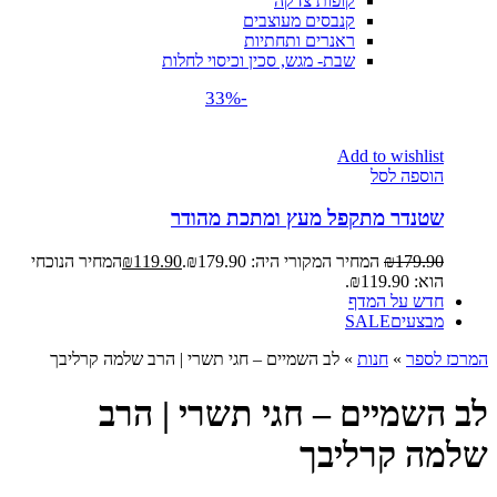
קופות צדקה
קנבסים מעוצבים
ראנרים ותחתיות
שבת- מגש, סכין וכיסוי לחלות
-33%
Add to wishlist
הוספה לסל
שטנדר מתקפל מעץ ומתכת מהודר
179.90
₪
המחיר המקורי היה: ₪179.90.
119.90
₪
המחיר הנוכחי
הוא: ₪119.90.
חדש על המדף
מבצעים
SALE
המרכז לספר
»
חנות
»
לב השמיים – חגי תשרי | הרב שלמה קרליבך
לב השמיים – חגי תשרי | הרב
שלמה קרליבך