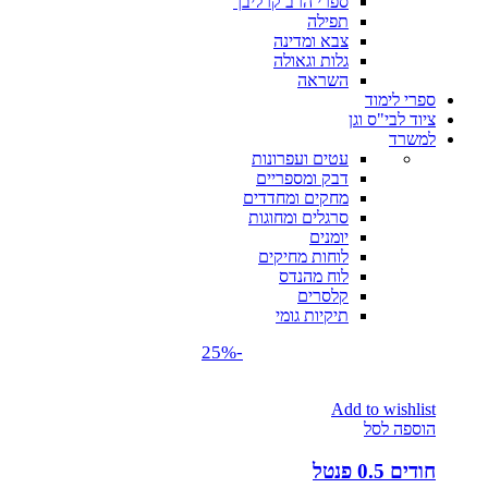
ספרי הרב קרליבך
תפילה
צבא ומדינה
גלות וגאולה
השראה
ספרי לימוד
ציוד לבי"ס וגן
למשרד
עטים ועפרונות
דבק ומספריים
מחקים ומחדדים
סרגלים ומחוגות
יומנים
לוחות מחיקים
לוח מהנדס
קלסרים
תיקיות גומי
-25%
Add to wishlist
הוספה לסל
חודים 0.5 פנטל