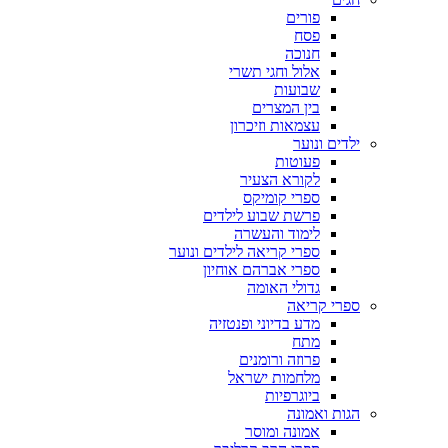
פורים
פסח
חנוכה
אלול וחגי תשרי
שבועות
בין המצרים
עצמאות וזיכרון
ילדים ונוער
פעוטות
לקורא הצעיר
ספרי קומיקס
פרשת שבוע לילדים
לימוד והעשרה
ספרי קריאה לילדים ונוער
ספרי אברהם אוחיון
גדולי האומה
ספרי קריאה
מדע בדיוני ופנטזיה
מתח
פרוזה ורומנים
מלחמות ישראל
ביוגרפיות
הגות ואמונה
אמונה ומוסר