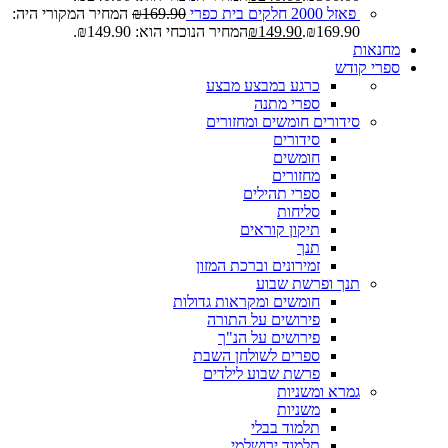
פאזל 2000 חלקים בית כפרי
169.90
₪
המחיר המקורי היה:
₪169.90.
149.90
₪
המחיר הנוכחי הוא: ₪149.90.
מחנאות
ספרי קודש
כרגע במבצע
מבצע
ספרי מתנה
סידורים חומשים ומחזורים
סידורים
חומשים
מחזורים
ספרי תהילים
סליחות
תיקון קוראים
תנך
זמירונים וברכת המזון
תנך ופרשת שבוע
חומשים ומקראות גדולות
פירושים על התורה
פירושים על הנ"ך
ספרים לשולחן השבת
פרשת שבוע לילדים
גמרא ומשניות
משניות
תלמוד בבלי
תלמוד ירושלמי