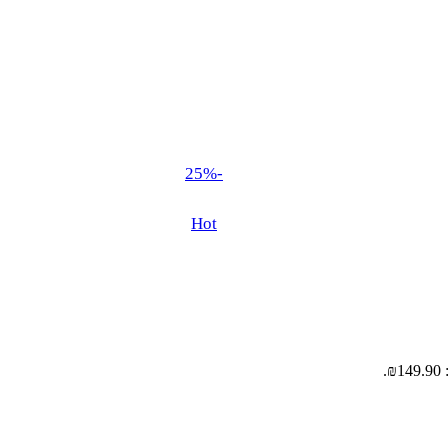
-25%
Hot
.