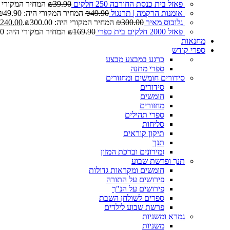
פאזל בית כנסת החורבה 250 חלקים
39.90
₪
המחיר המקורי היה: 0
אומנות הרקמה | תרנגול
49.90
₪
המחיר המקורי היה: ₪49.90.
גלובוס מאיר
300.00
₪
המחיר המקורי היה: ₪300.00.
240.00
פאזל 2000 חלקים בית כפרי
169.90
₪
המחיר המקורי היה: ₪169.90.
מחנאות
ספרי קודש
כרגע במבצע
מבצע
ספרי מתנה
סידורים חומשים ומחזורים
סידורים
חומשים
מחזורים
ספרי תהילים
סליחות
תיקון קוראים
תנך
זמירונים וברכת המזון
תנך ופרשת שבוע
חומשים ומקראות גדולות
פירושים על התורה
פירושים על הנ"ך
ספרים לשולחן השבת
פרשת שבוע לילדים
גמרא ומשניות
משניות