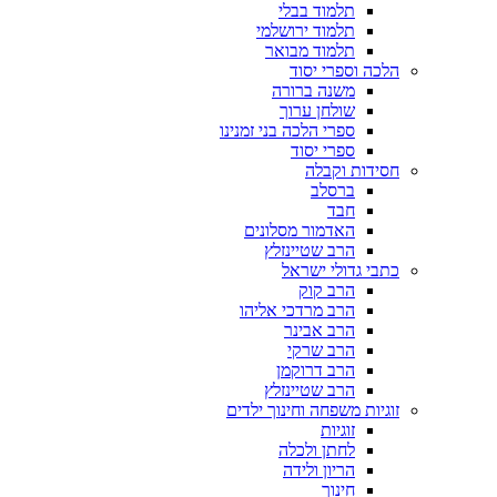
תלמוד בבלי
תלמוד ירושלמי
תלמוד מבואר
הלכה וספרי יסוד
משנה ברורה
שולחן ערוך
ספרי הלכה בני זמנינו
ספרי יסוד
חסידות וקבלה
ברסלב
חבד
האדמור מסלונים
הרב שטיינזלץ
כתבי גדולי ישראל
הרב קוק
הרב מרדכי אליהו
הרב אבינר
הרב שרקי
הרב דרוקמן
הרב שטיינזלץ
זוגיות משפחה וחינוך ילדים
זוגיות
לחתן ולכלה
הריון ולידה
חינוך