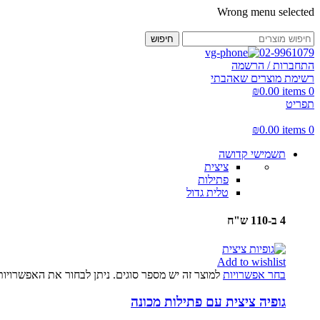
Wrong menu selected
חיפוש
02-9961079
התחברות / הרשמה
רשימת מוצרים שאהבתי
₪
0.00
items
0
תפריט
₪
0.00
items
0
תשמישי קדושה
ציצית
פתילות
טלית גדול
4 ב-110 ש"ח
Add to wishlist
בחר אפשרויות
למוצר זה יש מספר סוגים. ניתן לבחור את האפשרויו
גופיה ציצית עם פתילות מכונה