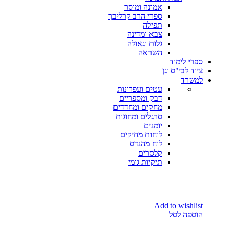
אמונה ומוסר
ספרי הרב קרליבך
תפילה
צבא ומדינה
גלות וגאולה
השראה
ספרי לימוד
ציוד לבי"ס וגן
למשרד
עטים ועפרונות
דבק ומספריים
מחקים ומחדדים
סרגלים ומחוגות
יומנים
לוחות מחיקים
לוח מהנדס
קלסרים
תיקיות גומי
Add to wishlist
הוספה לסל