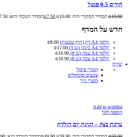
חודים 0.5 פנטל
10.00
₪
המחיר המקורי היה: ₪10.00.
7.50
₪
המחיר הנוכחי הוא: ₪7.50.
חדש על המדף
קלסר A4 דק (תיק טבעות)
8.00
₪
קלסר A4 בינוני (גב 5)
12.00
₪
קלסר A4 עבה (גב 8)
10.90
₪
קלסר A4 עבה (גב 8)
10.90
₪
יצירה
חומרי פיסול
צבעים ומכחולים
מוצרי נייר
Add to wishlist
הוספה לסל
ערכת בצק – חגיגת יום הולדת
59.90
₪
המחיר המקורי היה: ₪59.90.
49.90
₪
המחיר הנוכחי הוא: ₪49.90.