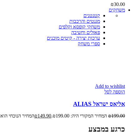
₪
30.00
משחקים
קטנטנים
מגנטים והרכבות
משחקי קופסא וקלפים
פאזלים וחשיבה
ערכות יצירה - קיטים מוכנים
ספרי משחק
Add to wishlist
הוספה לסל
אליאס ישראל ALIAS
199.00
₪
המחיר המקורי היה: ₪199.00.
149.90
₪
המחיר הנוכחי הוא: ₪149.90
כרגע במבצע