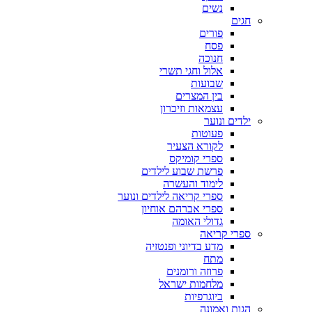
נשים
חגים
פורים
פסח
חנוכה
אלול וחגי תשרי
שבועות
בין המצרים
עצמאות וזיכרון
ילדים ונוער
פעוטות
לקורא הצעיר
ספרי קומיקס
פרשת שבוע לילדים
לימוד והעשרה
ספרי קריאה לילדים ונוער
ספרי אברהם אוחיון
גדולי האומה
ספרי קריאה
מדע בדיוני ופנטזיה
מתח
פרוזה ורומנים
מלחמות ישראל
ביוגרפיות
הגות ואמונה