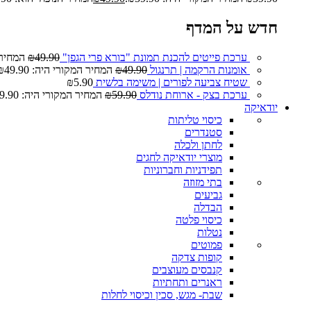
חדש על המדף
ערכת פייטים להכנת תמונת "בורא פרי הגפן"
49.90
₪
המחיר המ
אומנות הרקמה | תרנגול
49.90
₪
המחיר המקורי היה: ₪49.90.
שטיח צביעה לפורים | משימה בלשית
5.90
₪
ערכת בצק - ארוחת נודלס
59.90
₪
המחיר המקורי היה: ₪59.90.
יודאיקה
כיסוי טליתות
סטנדרים
לחתן ולכלה
מוצרי יודאיקה לחגים
תפידניות וחברוניות
בתי מזוזה
גביעים
הבדלה
כיסוי פלטה
נטלות
פמוטים
קופות צדקה
קנבסים מעוצבים
ראנרים ותחתיות
שבת- מגש, סכין וכיסוי לחלות