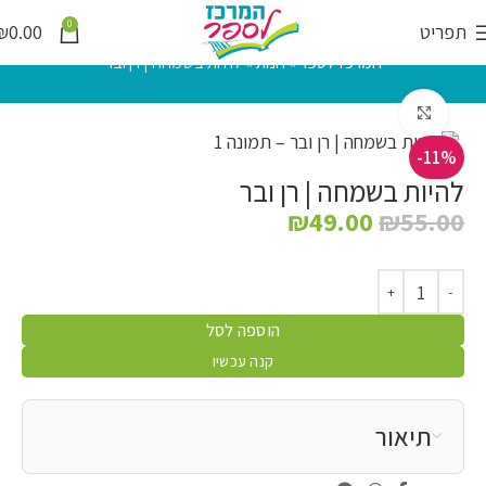
0
תפריט
0.00
₪
המרכז לספר
»
חנות
»
להיות בשמחה | רן ובר
לחץ להגדלה
-11%
להיות בשמחה | רן ובר
₪
49.00
₪
55.00
הוספה לסל
קנה עכשיו
תיאור