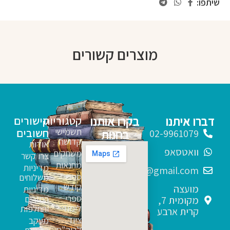
שיתפו:
מוצרים קשורים
דברו איתנו
בקרו אותנו
קטגוריות
קישורים
תשמישי
חשובים
בחנות
02-9961079
קדושה
אודות
וואטסאפ
משחקים
צרו קשר
מחנאות
מדיניות
sfarim.k4@gmail.com
ספרי
משלוחים
קודש
מועצה
מדיניות
ספרי
החזרים
מקומית 7,
לימוד
והחלפות
קרית ארבע
ציוד
מעקב
לביה"ס