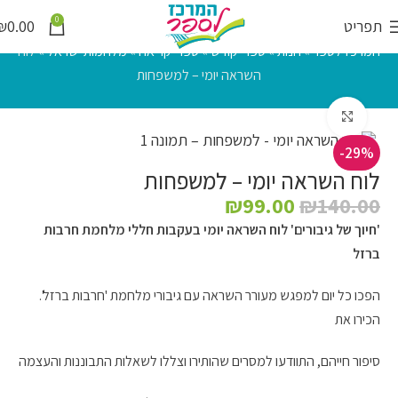
0
תפריט
0.00
₪
המרכז לספר
»
חנות
»
ספרי קודש
»
ספרי קריאה
»
מלחמות ישראל
»
לוח
השראה יומי – למשפחות
לחץ להגדלה
-29%
לוח השראה יומי – למשפחות
₪
99.00
₪
140.00
'חיוך של גיבורים' לוח השראה יומי בעקבות חללי מלחמת חרבות
ברזל
הפכו כל יום למפגש מעורר השראה עם גיבורי מלחמת 'חרבות ברזל'.
הכירו את
סיפור חייהם, התוודעו למסרים שהותירו וצללו לשאלות התבוננות והעצמה