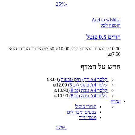
-25%
Add to wishlist
הוספה לסל
חודים 0.5 פנטל
10.00
₪
המחיר המקורי היה: ₪10.00.
7.50
₪
המחיר הנוכחי הוא:
₪7.50.
חדש על המדף
קלסר A4 דק (תיק טבעות)
8.00
₪
קלסר A4 בינוני (גב 5)
12.00
₪
קלסר A4 עבה (גב 8)
10.90
₪
קלסר A4 עבה (גב 8)
10.90
₪
יצירה
חומרי פיסול
צבעים ומכחולים
מוצרי נייר
-17%