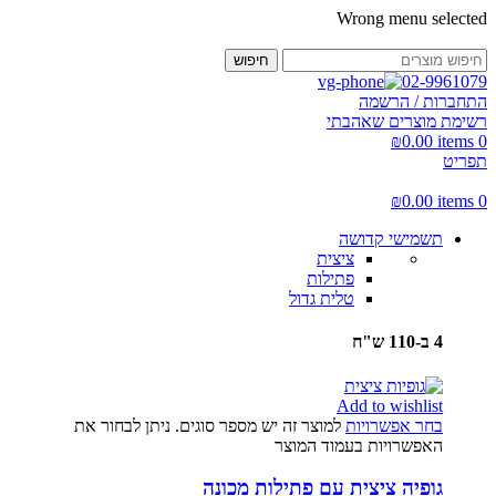
Wrong menu selected
חיפוש
02-9961079
התחברות / הרשמה
רשימת מוצרים שאהבתי
₪
0.00
items
0
תפריט
₪
0.00
items
0
תשמישי קדושה
ציצית
פתילות
טלית גדול
4 ב-110 ש"ח
Add to wishlist
בחר אפשרויות
למוצר זה יש מספר סוגים. ניתן לבחור את
האפשרויות בעמוד המוצר
גופיה ציצית עם פתילות מכונה