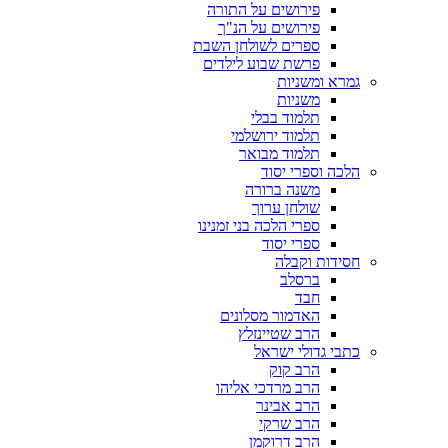
פירושים על התורה
פירושים על הנ"ך
ספרים לשולחן השבת
פרשת שבוע לילדים
גמרא ומשניות
משניות
תלמוד בבלי
תלמוד ירושלמי
תלמוד מבואר
הלכה וספרי יסוד
משנה ברורה
שולחן ערוך
ספרי הלכה בני זמנינו
ספרי יסוד
חסידות וקבלה
ברסלב
חבד
האדמור מסלונים
הרב שטיינזלץ
כתבי גדולי ישראל
הרב קוק
הרב מרדכי אליהו
הרב אבינר
הרב שרקי
הרב דרוקמן