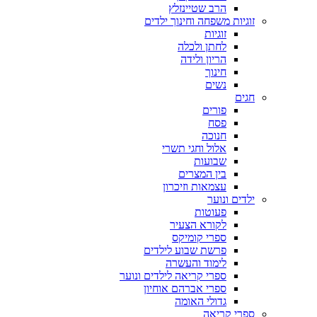
הרב שטיינזלץ
זוגיות משפחה וחינוך ילדים
זוגיות
לחתן ולכלה
הריון ולידה
חינוך
נשים
חגים
פורים
פסח
חנוכה
אלול וחגי תשרי
שבועות
בין המצרים
עצמאות וזיכרון
ילדים ונוער
פעוטות
לקורא הצעיר
ספרי קומיקס
פרשת שבוע לילדים
לימוד והעשרה
ספרי קריאה לילדים ונוער
ספרי אברהם אוחיון
גדולי האומה
ספרי קריאה