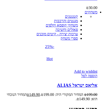
₪
30.00
משחקים
קטנטנים
מגנטים והרכבות
משחקי קופסא וקלפים
פאזלים וחשיבה
ערכות יצירה - קיטים מוכנים
ספרי משחק
-25%
Hot
Add to wishlist
הוספה לסל
אליאס ישראל ALIAS
199.00
₪
המחיר המקורי היה: ₪199.00.
149.90
₪
המחיר הנוכחי
הוא: ₪149.90.