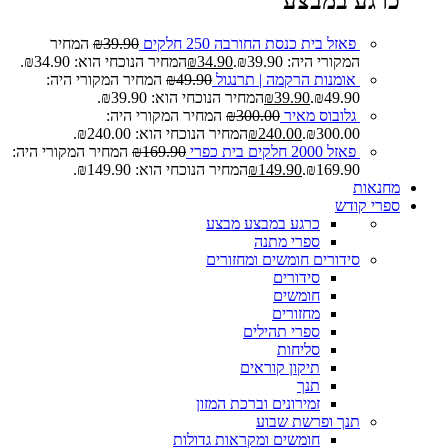
כרגע במבצע
פאזל בית כנסת החורבה 250 חלקים
39.90
₪
המחיר
המקורי היה: ₪39.90.
34.90
₪
המחיר הנוכחי הוא: ₪34.90.
אומנות הרקמה | תרנגול
49.90
₪
המחיר המקורי היה:
₪49.90.
39.90
₪
המחיר הנוכחי הוא: ₪39.90.
גלובוס מאיר
300.00
₪
המחיר המקורי היה:
₪300.00.
240.00
₪
המחיר הנוכחי הוא: ₪240.00.
פאזל 2000 חלקים בית כפרי
169.90
₪
המחיר המקורי היה:
₪169.90.
149.90
₪
המחיר הנוכחי הוא: ₪149.90.
מחנאות
ספרי קודש
כרגע במבצע
מבצע
ספרי מתנה
סידורים חומשים ומחזורים
סידורים
חומשים
מחזורים
ספרי תהילים
סליחות
תיקון קוראים
תנך
זמירונים וברכת המזון
תנך ופרשת שבוע
חומשים ומקראות גדולות