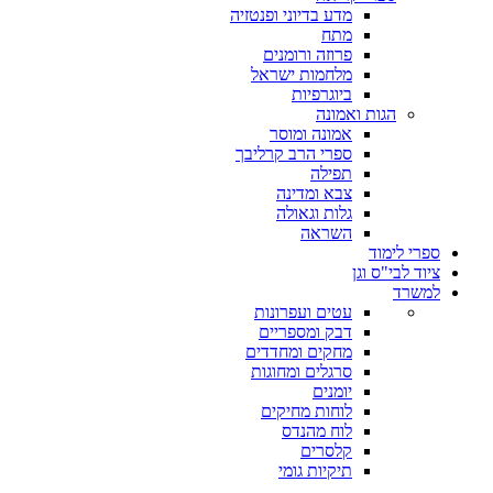
מדע בדיוני ופנטזיה
מתח
פרוזה ורומנים
מלחמות ישראל
ביוגרפיות
הגות ואמונה
אמונה ומוסר
ספרי הרב קרליבך
תפילה
צבא ומדינה
גלות וגאולה
השראה
ספרי לימוד
ציוד לבי"ס וגן
למשרד
עטים ועפרונות
דבק ומספריים
מחקים ומחדדים
סרגלים ומחוגות
יומנים
לוחות מחיקים
לוח מהנדס
קלסרים
תיקיות גומי