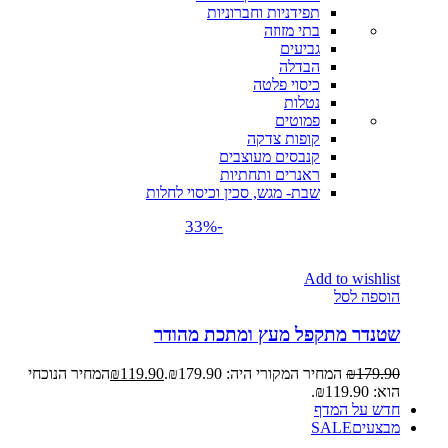
תפידניות וחברוניות
בתי מזוזה
גביעים
הבדלה
כיסוי פלטה
נטלות
פמוטים
קופות צדקה
קנבסים מעוצבים
ראנרים ותחתיות
שבת- מגש, סכין וכיסוי לחלות
-33%
Add to wishlist
הוספה לסל
שטנדר מתקפל מעץ ומתכת מהודר
179.90
₪
המחיר המקורי היה: ₪179.90.
119.90
₪
המחיר הנוכחי
הוא: ₪119.90.
חדש על המדף
מבצעים
SALE