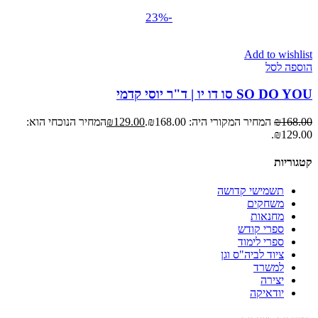
-23%
Add to wishlist
הוספה לסל
SO DO YOU סו דו יו | ד"ר יוסי קדמי
168.00
₪
המחיר המקורי היה: ₪168.00.
129.00
₪
המחיר הנוכחי הוא:
₪129.00.
קטגוריות
תשמישי קדושה
משחקים
מחנאות
ספרי קודש
ספרי לימוד
ציוד לביה"ס וגן
למשרד
יצירה
יודאיקה