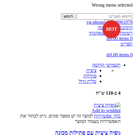
Wrong menu selected
-25%
-25%
-17%
-33%
חיפוש
02-9961079
התחברות / הרשמה
HOT
רשימת מוצרים שאהבתי
₪
0.00
items
0
תפריט
₪
0.00
items
0
תשמישי קדושה
ציצית
פתילות
טלית גדול
4 ב-110 ש"ח
Add to wishlist
בחר אפשרויות
למוצר זה יש מספר סוגים. ניתן לבחור את
האפשרויות בעמוד המוצר
גופיה ציצית עם פתילות מכונה