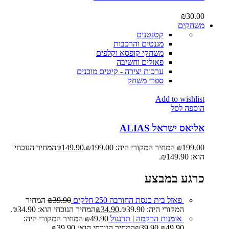
₪
30.00
משחקים
קטנטנים
מגנטים והרכבות
משחקי קופסא וקלפים
פאזלים וחשיבה
ערכות יצירה - קיטים מוכנים
ספרי משחק
Add to wishlist
הוספה לסל
אליאס ישראל ALIAS
199.00
₪
המחיר המקורי היה: ₪199.00.
149.90
₪
המחיר הנוכחי
הוא: ₪149.90.
כרגע במבצע
פאזל בית כנסת החורבה 250 חלקים
39.90
₪
המחיר
המקורי היה: ₪39.90.
34.90
₪
המחיר הנוכחי הוא: ₪34.90.
אומנות הרקמה | תרנגול
49.90
₪
המחיר המקורי היה:
₪49.90.
39.90
₪
המחיר הנוכחי הוא: ₪39.90.