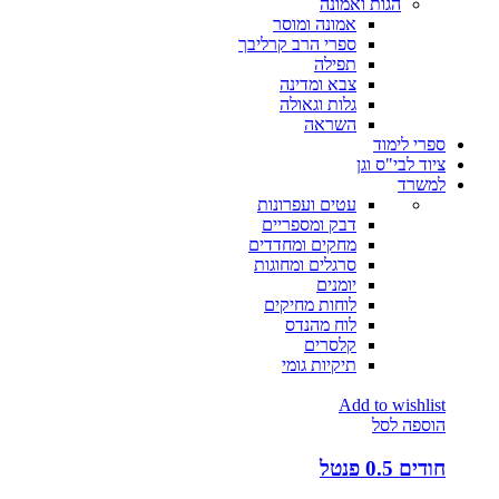
הגות ואמונה
אמונה ומוסר
ספרי הרב קרליבך
תפילה
צבא ומדינה
גלות וגאולה
השראה
ספרי לימוד
ציוד לבי"ס וגן
למשרד
עטים ועפרונות
דבק ומספריים
מחקים ומחדדים
סרגלים ומחוגות
יומנים
לוחות מחיקים
לוח מהנדס
קלסרים
תיקיות גומי
Add to wishlist
הוספה לסל
חודים 0.5 פנטל