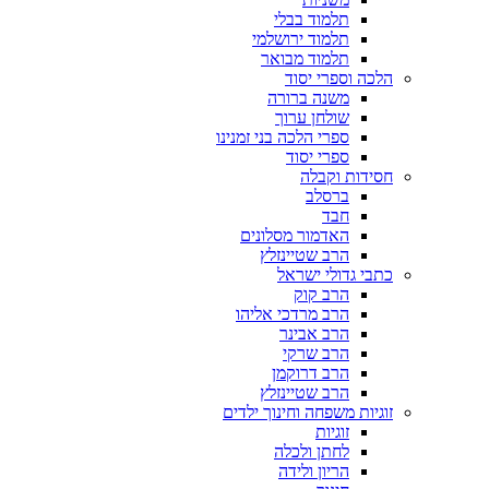
תלמוד בבלי
תלמוד ירושלמי
תלמוד מבואר
הלכה וספרי יסוד
משנה ברורה
שולחן ערוך
ספרי הלכה בני זמנינו
ספרי יסוד
חסידות וקבלה
ברסלב
חבד
האדמור מסלונים
הרב שטיינזלץ
כתבי גדולי ישראל
הרב קוק
הרב מרדכי אליהו
הרב אבינר
הרב שרקי
הרב דרוקמן
הרב שטיינזלץ
זוגיות משפחה וחינוך ילדים
זוגיות
לחתן ולכלה
הריון ולידה