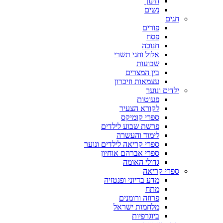
חינוך
נשים
חגים
פורים
פסח
חנוכה
אלול וחגי תשרי
שבועות
בין המצרים
עצמאות וזיכרון
ילדים ונוער
פעוטות
לקורא הצעיר
ספרי קומיקס
פרשת שבוע לילדים
לימוד והעשרה
ספרי קריאה לילדים ונוער
ספרי אברהם אוחיון
גדולי האומה
ספרי קריאה
מדע בדיוני ופנטזיה
מתח
פרוזה ורומנים
מלחמות ישראל
ביוגרפיות