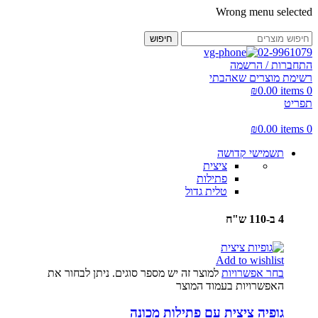
Wrong menu selected
חיפוש
02-9961079
התחברות / הרשמה
רשימת מוצרים שאהבתי
₪
0.00
items
0
תפריט
₪
0.00
items
0
תשמישי קדושה
ציצית
פתילות
טלית גדול
4 ב-110 ש"ח
Add to wishlist
בחר אפשרויות
למוצר זה יש מספר סוגים. ניתן לבחור את
האפשרויות בעמוד המוצר
גופיה ציצית עם פתילות מכונה