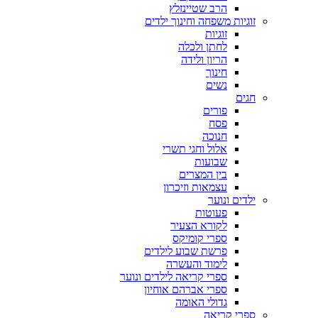
הרב שטיינזלץ
זוגיות משפחה וחינוך ילדים
זוגיות
לחתן ולכלה
הריון ולידה
חינוך
נשים
חגים
פורים
פסח
חנוכה
אלול וחגי תשרי
שבועות
בין המצרים
עצמאות וזיכרון
ילדים ונוער
פעוטות
לקורא הצעיר
ספרי קומיקס
פרשת שבוע לילדים
לימוד והעשרה
ספרי קריאה לילדים ונוער
ספרי אברהם אוחיון
גדולי האומה
ספרי קריאה