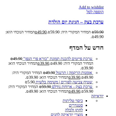
Add to wishlist
הוספה לסל
ערכת בצק – חגיגת יום הולדת
59.90
₪
המחיר המקורי היה: ₪59.90.
49.90
₪
המחיר הנוכחי הוא:
₪49.90.
חדש על המדף
ערכת פייטים להכנת תמונת "בורא פרי הגפן"
49.90
₪
המחיר המקורי היה: ₪49.90.
39.90
₪
המחיר הנוכחי הוא:
₪39.90.
אומנות הרקמה | תרנגול
49.90
₪
המחיר המקורי היה:
₪49.90.
39.90
₪
המחיר הנוכחי הוא: ₪39.90.
שטיח צביעה לפורים | משימה בלשית
5.90
₪
ערכת בצק - ארוחת נודלס
59.90
₪
המחיר המקורי היה:
₪59.90.
49.90
₪
המחיר הנוכחי הוא: ₪49.90.
יודאיקה
כיסוי טליתות
סטנדרים
לחתן ולכלה
מוצרי יודאיקה לחגים