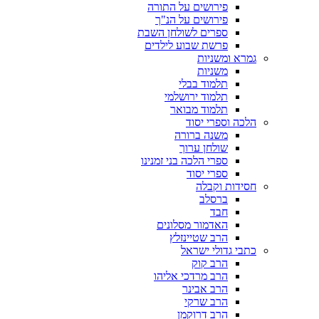
פירושים על התורה
פירושים על הנ"ך
ספרים לשולחן השבת
פרשת שבוע לילדים
גמרא ומשניות
משניות
תלמוד בבלי
תלמוד ירושלמי
תלמוד מבואר
הלכה וספרי יסוד
משנה ברורה
שולחן ערוך
ספרי הלכה בני זמנינו
ספרי יסוד
חסידות וקבלה
ברסלב
חבד
האדמור מסלונים
הרב שטיינזלץ
כתבי גדולי ישראל
הרב קוק
הרב מרדכי אליהו
הרב אבינר
הרב שרקי
הרב דרוקמן