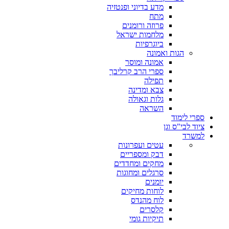
מדע בדיוני ופנטזיה
מתח
פרוזה ורומנים
מלחמות ישראל
ביוגרפיות
הגות ואמונה
אמונה ומוסר
ספרי הרב קרליבך
תפילה
צבא ומדינה
גלות וגאולה
השראה
ספרי לימוד
ציוד לבי"ס וגן
למשרד
עטים ועפרונות
דבק ומספריים
מחקים ומחדדים
סרגלים ומחוגות
יומנים
לוחות מחיקים
לוח מהנדס
קלסרים
תיקיות גומי