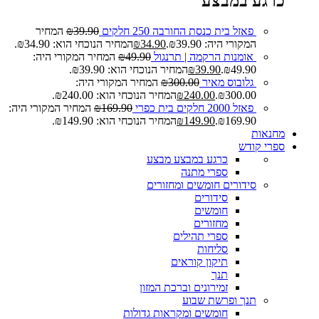
כרגע במבצע
פאזל בית כנסת החורבה 250 חלקים
39.90
₪
המחיר
המקורי היה: ₪39.90.
34.90
₪
המחיר הנוכחי הוא: ₪34.90.
אומנות הרקמה | תרנגול
49.90
₪
המחיר המקורי היה:
₪49.90.
39.90
₪
המחיר הנוכחי הוא: ₪39.90.
גלובוס מאיר
300.00
₪
המחיר המקורי היה:
₪300.00.
240.00
₪
המחיר הנוכחי הוא: ₪240.00.
פאזל 2000 חלקים בית כפרי
169.90
₪
המחיר המקורי היה:
₪169.90.
149.90
₪
המחיר הנוכחי הוא: ₪149.90.
מחנאות
ספרי קודש
כרגע במבצע
מבצע
ספרי מתנה
סידורים חומשים ומחזורים
סידורים
חומשים
מחזורים
ספרי תהילים
סליחות
תיקון קוראים
תנך
זמירונים וברכת המזון
תנך ופרשת שבוע
חומשים ומקראות גדולות