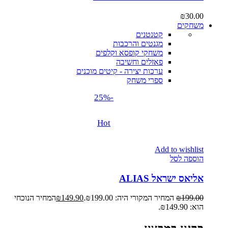
₪
30.00
משחקים
קטנטנים
מגנטים והרכבות
משחקי קופסא וקלפים
פאזלים וחשיבה
ערכות יצירה - קיטים מוכנים
ספרי משחק
-25%
Hot
Add to wishlist
הוספה לסל
אליאס ישראל ALIAS
199.00
₪
המחיר המקורי היה: ₪199.00.
149.90
₪
המחיר הנוכחי
הוא: ₪149.90.