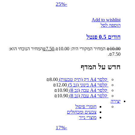
-25%
Add to wishlist
הוספה לסל
חודים 0.5 פנטל
10.00
₪
המחיר המקורי היה: ₪10.00.
7.50
₪
המחיר הנוכחי הוא:
₪7.50.
חדש על המדף
קלסר A4 דק (תיק טבעות)
8.00
₪
קלסר A4 בינוני (גב 5)
12.00
₪
קלסר A4 עבה (גב 8)
10.90
₪
קלסר A4 עבה (גב 8)
10.90
₪
יצירה
חומרי פיסול
צבעים ומכחולים
מוצרי נייר
-17%