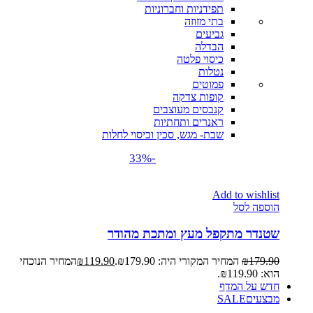
תפידניות וחברוניות
בתי מזוזה
גביעים
הבדלה
כיסוי פלטה
נטלות
פמוטים
קופות צדקה
קנבסים מעוצבים
ראנרים ותחתיות
שבת- מגש, סכין וכיסוי לחלות
-33%
Add to wishlist
הוספה לסל
שטנדר מתקפל מעץ ומתכת מהודר
179.90
₪
המחיר המקורי היה: ₪179.90.
119.90
₪
המחיר הנוכחי
הוא: ₪119.90.
חדש על המדף
מבצעים
SALE